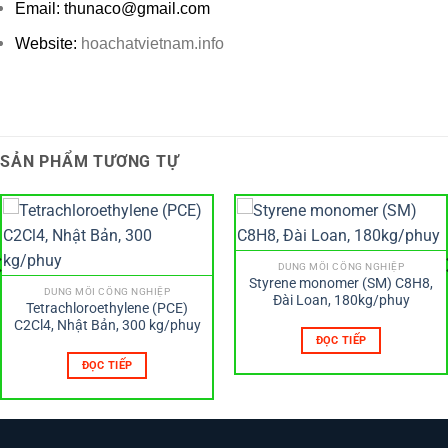
Email: thunaco@gmail.com
Website:
hoachatvietnam.info
SẢN PHẨM TƯƠNG TỰ
DUNG MÔI CÔNG NGHIỆP
Styrene monomer (SM) C8H8,
DUNG MÔI CÔNG NGHIỆP
Đài Loan, 180kg/phuy
Tetrachloroethylene (PCE)
C2Cl4, Nhật Bản, 300 kg/phuy
ĐỌC TIẾP
ĐỌC TIẾP