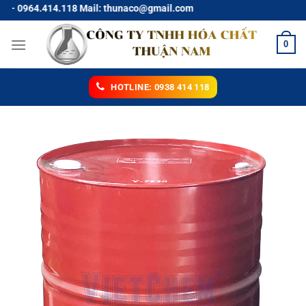
Chuyển
4.118 Mail: thunaco@gmail.com
đến
nội
0
dung
HOTLINE: 0938 414 118