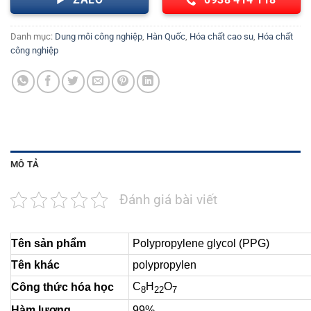
ZALO
0938 414 118
Danh mục:
Dung môi công nghiệp
,
Hàn Quốc
,
Hóa chất cao su
,
Hóa chất
công nghiệp
MÔ TẢ
Đánh giá bài viết
Tên sản phẩm
Polypropylene glycol (PPG)
Tên khác
polypropylen
C
H
O
Công thức hóa học
8
22
7
Hàm lượng
99%