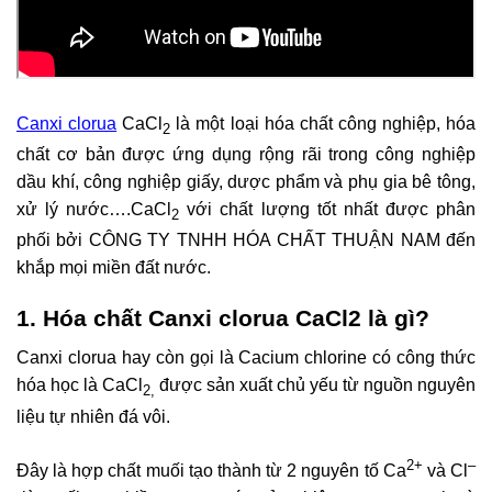
Canxi clorua
CaCl
là một loại hóa chất công nghiệp, hóa
2
chất cơ bản được ứng dụng rộng rãi trong công nghiệp
dầu khí, công nghiệp giấy, dược phẩm và phụ gia bê tông,
xử lý nước….CaCl
với chất lượng tốt nhất được phân
2
phối bởi CÔNG TY TNHH HÓA CHẤT THUẬN NAM đến
khắp mọi miền đất nước.
1. Hóa chất Canxi clorua CaCl2 là gì?
Canxi clorua hay còn gọi là Cacium chlorine có công thức
hóa học là CaCl
được sản xuất chủ yếu từ nguồn nguyên
2,
liệu tự nhiên đá vôi.
2+
–
Đây là hợp chất muối tạo thành từ 2 nguyên tố Ca
và Cl