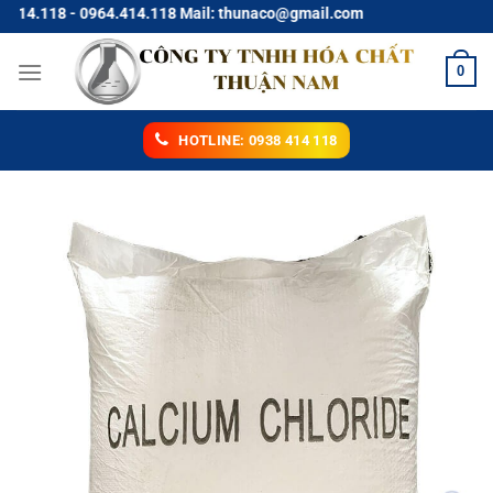
Chuyển
 0964.414.118 Mail: thunaco@gmail.com
đến
nội
0
dung
HOTLINE: 0938 414 118