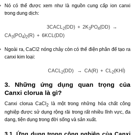
Nó có thể được xem như là nguồn cung cấp ion canxi
trong dung dịch:
3CACL
(DD) + 2K
PO
(DD) →
2
3
4
CA
(PO
)
(R) + 6KCL(DD)
3
4
2
Ngoài ra, CaCl2 nóng chảy còn có thể điện phân để tạo ra
canxi kim loại:
CACL
(DD) → CA(R) + CL
(KHÍ)
2
2
3. Những ứng dụng quan trọng của
Canxi clorua là gì?
Canxi clorua CaCl
là một trong những hóa chất công
2
nghiệp được sử dụng rộng rãi trong rất nhiều lĩnh vực, đa
dạng, tiện dụng trong đời sống và sản xuất.
3.1. Ứng dụng trong công nghiệp của Canxi