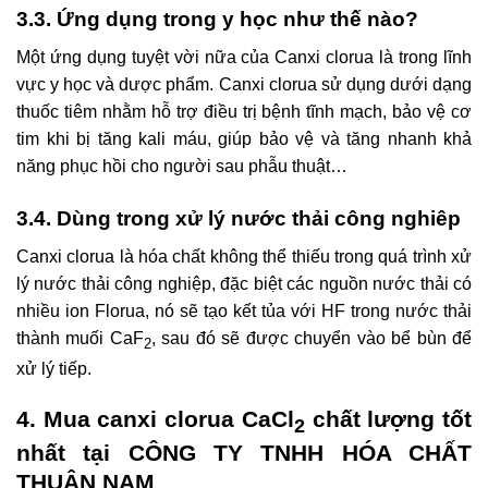
3.3. Ứng dụng trong y học như thế nào?
Một ứng dụng tuyệt vời nữa của Canxi clorua là trong lĩnh
vực y học và dược phẩm. Canxi clorua sử dụng dưới dạng
thuốc tiêm nhằm hỗ trợ điều trị bệnh tĩnh mạch, bảo vệ cơ
tim khi bị tăng kali máu, giúp bảo vệ và tăng nhanh khả
năng phục hồi cho người sau phẫu thuật…
3.4. Dùng trong xử lý nước thải công nghiêp
Canxi clorua là hóa chất không thể thiếu trong quá trình xử
lý nước thải công nghiệp, đặc biệt các nguồn nước thải có
nhiều ion Florua, nó sẽ tạo kết tủa với HF trong nước thải
thành muối CaF
, sau đó sẽ được chuyển vào bể bùn để
2
xử lý tiếp.
4. Mua canxi clorua CaCl
chất lượng tốt
2
nhất tại CÔNG TY TNHH HÓA CHẤT
THUẬN NAM