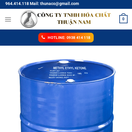
Chuyển
118 Mail: thunaco@gmail.com
đến
nội
0
dung
HOTLINE: 0938 414 118