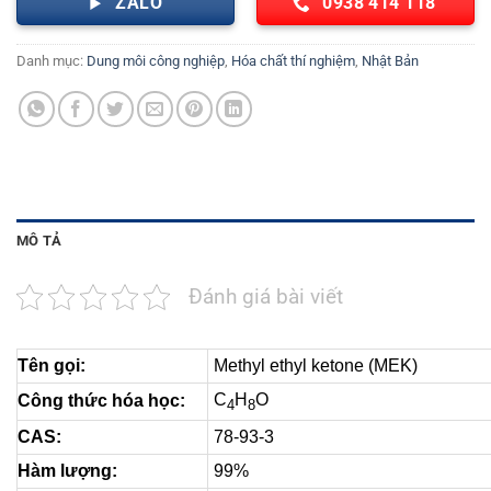
ZALO
0938 414 118
Danh mục:
Dung môi công nghiệp
,
Hóa chất thí nghiệm
,
Nhật Bản
MÔ TẢ
Đánh giá bài viết
Tên gọi:
Methyl ethyl ketone (MEK)
C
H
O
Công thức hóa học:
4
8
CAS:
78-93-3
Hàm lượng:
99%