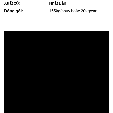
Xuất xứ:
Nhật Bản
Đóng gói:
165kg/phuy hoặc 20kg/can