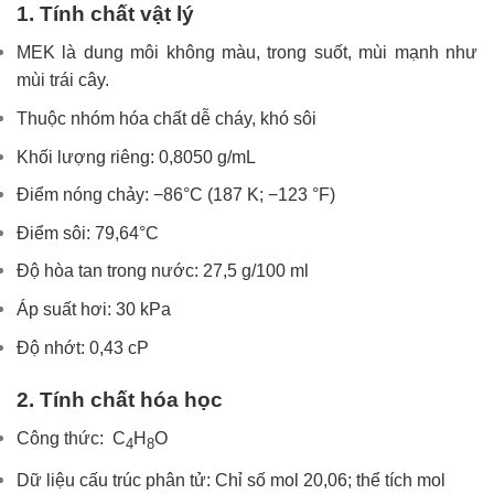
1. Tính chất vật lý
MEK là dung môi không màu, trong suốt, mùi mạnh như
mùi trái cây.
Thuộc nhóm hóa chất dễ cháy, khó sôi
Khối lượng riêng: 0,8050 g/mL
Điểm nóng chảy: −86°C (187 K; −123 °F)
Điểm sôi: 79,64°C
Độ hòa tan trong nước: 27,5 g/100 ml
Áp suất hơi: 30 kPa
Độ nhớt: 0,43 cP
2. Tính chất hóa học
Công thức: C
H
O
4
8
Dữ liệu cấu trúc phân tử: Chỉ số mol 20,06; thể tích mol