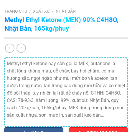
TRANG CHỦ
/
XUẤT XỨ
/
NHẬT BẢN
Methyl Ethyl Ketone (MEK) 99% C4H8O,
Nhật Bản, 165kg/phuy
Methyl ethyl ketone hay còn gọi là MEK, butanone là
chất lỏng không màu, dễ cháy, bay hơi chậm, có mùi
hương sắc, ngọt ngào như mùi mứt bơ và axeton, tan
được trong nước, tan trong các dung môi hữu và có nhiệt
độ sôi thấp, tuy nhiên lại rất dễ cháy nổ. CTHH: C4H8O,
CAS: 78-93-3, hàm lượng: 99%, xuất xứ: Nhật Bản, quy
cách: 20kg/can, 165kg/phuy. MEK dùng trong dung môi
sản xuất nhựa, sơn, mực in, sản xuất keo dán…