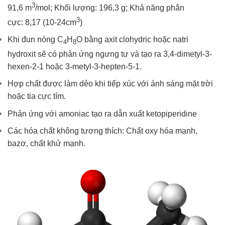
3
91,6 m
/mol; Khối lượng: 196,3 g; Khả năng phân
3
cực: 8,17 (10-24cm
)
Khi đun nóng C
H
O bằng axit clohydric hoặc natri
4
8
hydroxit sẽ có phản ứng ngưng tự và tạo ra 3,4-dimetyl-3-
hexen-2-1 hoặc 3-metyl-3-hepten-5-1.
Hợp chất được làm dẻo khi tiếp xúc với ánh sáng mặt trời
hoặc tia cực tím.
Phản ứng với amoniac tạo ra dẫn xuất ketopiperidine
Các hóa chất không tương thích: Chất oxy hóa mạnh,
bazơ, chất khử mạnh.