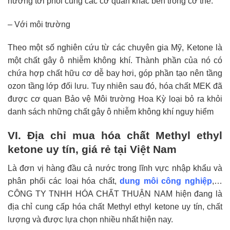
hưởng tới phổi cùng các cơ quan khác bên trong cơ thể.
– Với môi trường
Theo một số nghiên cứu từ các chuyên gia Mỹ, Ketone là
một chất gây ô nhiễm không khí. Thành phần của nó có
chứa hợp chất hữu cơ dễ bay hơi, góp phần tạo nên tầng
ozon tầng lớp đối lưu. Tuy nhiên sau đó, hóa chất MEK đã
được cơ quan Bảo vệ Môi trường Hoa Kỳ loại bỏ ra khỏi
danh sách những chất gây ô nhiễm không khí nguy hiểm
VI. Địa chỉ mua hóa chất Methyl ethyl
ketone uy tín, giá rẻ tại Việt Nam
Là đơn vị hàng đầu cả nước trong lĩnh vực nhập khẩu và
phân phối các loại hóa chất,
dung môi công nghiệp
,…
CÔNG TY TNHH HÓA CHẤT THUẬN NAM hiện đang là
địa chỉ cung cấp hóa chất Methyl ethyl ketone uy tín, chất
lượng và được lựa chọn nhiều nhất hiện nay.