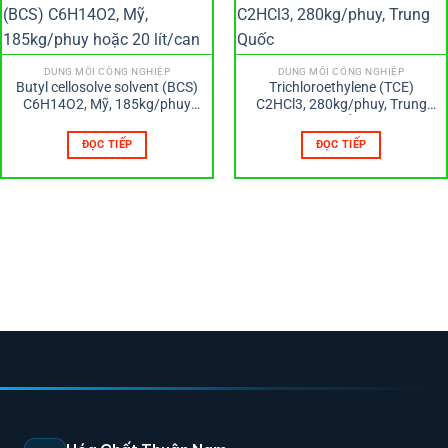
DUNG MÔI CÔNG NGHIỆP
DUNG MÔI CÔNG NGHIỆP
Butyl cellosolve solvent (BCS)
Trichloroethylene (TCE)
C6H14O2, Mỹ, 185kg/phuy
C2HCl3, 280kg/phuy, Trung
hoặc 20 lít/can
Quốc
ĐỌC TIẾP
ĐỌC TIẾP