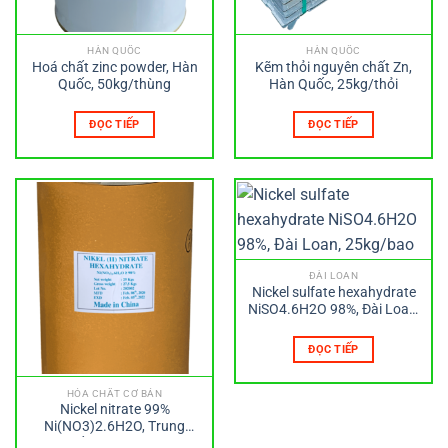
HÀN QUỐC
HÀN QUỐC
Hoá chất zinc powder, Hàn
Kẽm thỏi nguyên chất Zn,
Quốc, 50kg/thùng
Hàn Quốc, 25kg/thỏi
ĐỌC TIẾP
ĐỌC TIẾP
ĐÀI LOAN
Nickel sulfate hexahydrate
NiSO4.6H2O 98%, Đài Loan,
25kg/bao
ĐỌC TIẾP
HÓA CHẤT CƠ BẢN
Nickel nitrate 99%
Ni(NO3)2.6H2O, Trung
Quốc, 25kg/thùng