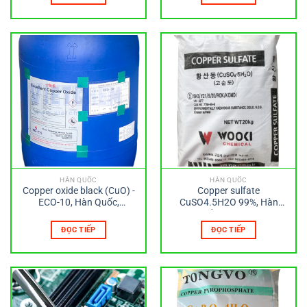
HÀN QUỐC
HÀN QUỐC
Copper oxide black (CuO) -
Copper sulfate
ECO-10, Hàn Quốc,
CuSO4.5H2O 99%, Hàn
250kg/phuy
Quốc, 20kg/bao
ĐỌC TIẾP
ĐỌC TIẾP