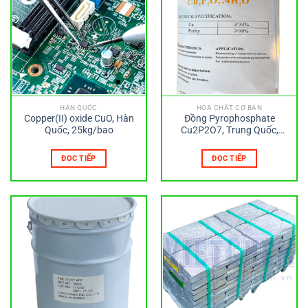
HÀN QUỐC
HÓA CHẤT CƠ BẢN
Copper(II) oxide CuO, Hàn
Đồng Pyrophosphate
Quốc, 25kg/bao
Cu2P2O7, Trung Quốc,
25kg/bao
ĐỌC TIẾP
ĐỌC TIẾP