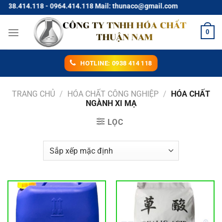
Chuyển
414.118 - 0964.414.118 Mail: thunaco@gmail.com
đến
nội
0
dung
HOTLINE: 0938 414 118
TRANG CHỦ
/
HÓA CHẤT CÔNG NGHIỆP
/
HÓA CHẤT
NGÀNH XI MẠ
LỌC