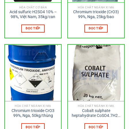
HÓA CHẤT CƠ BẢN
HÓA CHẤT NGÀNH XI MẠ
Acid sulfuric H2SO4 10% –
Chromium trioxide (CrO3)
98%, Việt Nam, 35kg/can
99%, Nga, 25kg/bao
ĐỌC TIẾP
ĐỌC TIẾP
HÓA CHẤT NGÀNH XI MẠ
HÓA CHẤT NGÀNH XI MẠ
Chromium trioxide CrO3
Cobalt sulphate
99%, Nga, 50kg/thùng
heptahydrate CoSO4.7H2O
98%, Phần Lan, 25kg/bao
ĐỌC TIẾP
ĐỌC TIẾP