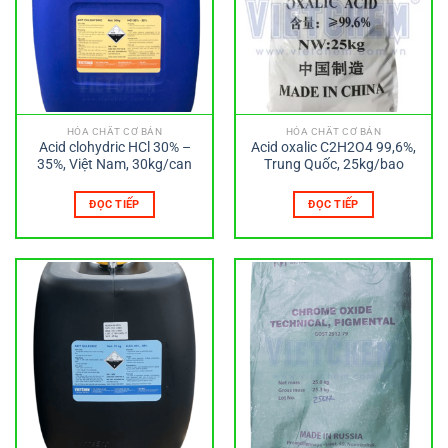
HÓA CHẤT CƠ BẢN
HÓA CHẤT CƠ BẢN
Acid clohydric HCl 30% –
Acid oxalic C2H2O4 99,6%,
35%, Việt Nam, 30kg/can
Trung Quốc, 25kg/bao
ĐỌC TIẾP
ĐỌC TIẾP