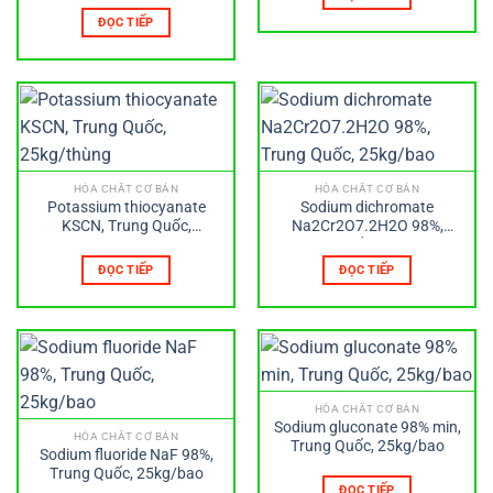
ĐỌC TIẾP
HÓA CHẤT CƠ BẢN
HÓA CHẤT CƠ BẢN
Potassium thiocyanate
Sodium dichromate
KSCN, Trung Quốc,
Na2Cr2O7.2H2O 98%,
25kg/thùng
Trung Quốc, 25kg/bao
ĐỌC TIẾP
ĐỌC TIẾP
HÓA CHẤT CƠ BẢN
Sodium gluconate 98% min,
HÓA CHẤT CƠ BẢN
Trung Quốc, 25kg/bao
Sodium fluoride NaF 98%,
Trung Quốc, 25kg/bao
ĐỌC TIẾP