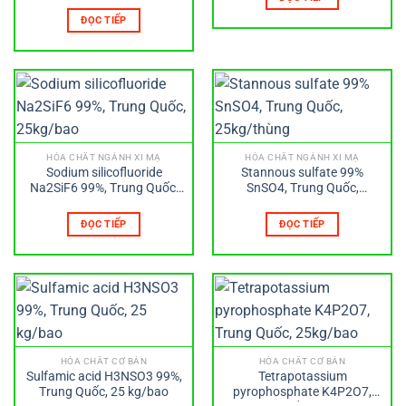
ĐỌC TIẾP
HÓA CHẤT NGÀNH XI MẠ
HÓA CHẤT NGÀNH XI MẠ
Sodium silicofluoride
Stannous sulfate 99%
Na2SiF6 99%, Trung Quốc,
SnSO4, Trung Quốc,
25kg/bao
25kg/thùng
ĐỌC TIẾP
ĐỌC TIẾP
HÓA CHẤT CƠ BẢN
HÓA CHẤT CƠ BẢN
Sulfamic acid H3NSO3 99%,
Tetrapotassium
Trung Quốc, 25 kg/bao
pyrophosphate K4P2O7,