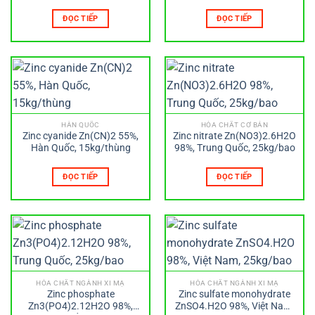
ĐỌC TIẾP
ĐỌC TIẾP
HÀN QUỐC
HÓA CHẤT CƠ BẢN
Zinc cyanide Zn(CN)2 55%,
Zinc nitrate Zn(NO3)2.6H2O
Hàn Quốc, 15kg/thùng
98%, Trung Quốc, 25kg/bao
ĐỌC TIẾP
ĐỌC TIẾP
HÓA CHẤT NGÀNH XI MẠ
HÓA CHẤT NGÀNH XI MẠ
Zinc phosphate
Zinc sulfate monohydrate
Zn3(PO4)2.12H2O 98%,
ZnSO4.H2O 98%, Việt Nam,