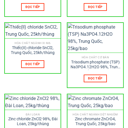
Trung Quốc, 25kg/bao
ĐỌC TIẾP
ĐỌC TIẾP
HÓA CHẤT NGÀNH XI MẠ
Thiếc(II) chloride SnCl2,
Trung Quốc, 25kh/thùng
HÓA CHẤT CƠ BẢN
Trisodium phosphate (TSP)
ĐỌC TIẾP
Na3PO4.12H2O 98%, Trung
Quốc, 25kg/bao
ĐỌC TIẾP
ĐÀI LOAN
HÓA CHẤT NGÀNH DỆT NHUỘM
Zinc chloride ZnCl2 98%, Đài
Zinc chromate ZnCrO4,
Loan, 25kg/thùng
Trung Quốc, 25kg/bao