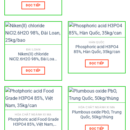
ĐỌC TIẾP
HÀN QUỐC
Phosphoric acid H3PO4
ĐÀI LOAN
85%, Hàn Quốc, 35kg/can
Niken(II) chloride
NiCl2.6H2O 98%, Đài Loan,
25kg/bao
ĐỌC TIẾP
ĐỌC TIẾP
HÓA CHẤT NGÀNH XI MẠ
Plumbous oxide PbO, Trung
HÓA CHẤT NGÀNH XI MẠ
Quốc, 50kg/thùng
Photphoric acid Food Grade
H3PO4 85%, Việt Nam,
35kg/can
ĐỌC TIẾP