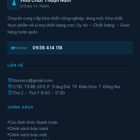
Hóa Chất Thuận Nam
CÔNG TY TNHH
Chuyên cung cấp hóa chất công nghiệp, dung môi, hóa chất
thực phẩm và xi mạ chất lượng cao. Uy tín — Chất lượng — Giao
hàng toàn quốc.
0938 414 118
Hotline
LIÊN HỆ
thunaco@gmail.com
1/11D, Tổ 8B, KP3, P. Trảng Dài, TP. Biên Hòa, T. Đồng Nai
Thứ 2 – Thứ 7: 8:00 – 17:30
CHÍNH SÁCH
Các hình thức thanh toán
Chính sách bảo hành
Chính sách bảo mật