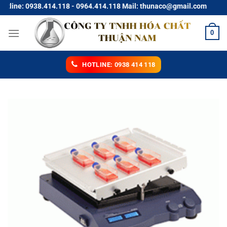
Chuyển
ne: 0938.414.118 - 0964.414.118 Mail: thunaco@gmail.com
đến
nội
0
dung
HOTLINE: 0938 414 118