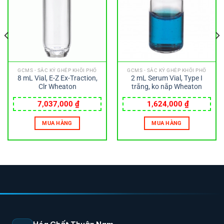
GCMS - SẮC KÝ GHÉP KHỐI PHỔ
GCMS - SẮC KÝ GHÉP KHỐI PHỔ
8 mL Vial, E-Z Ex-Traction,
2 mL Serum Vial, Type I
Clr Wheaton
trắng, ko nắp Wheaton
7,037,000
₫
1,624,000
₫
MUA HÀNG
MUA HÀNG