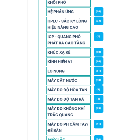
KHỐI PHỔ
HỆ PHẢN ỨNG
(10)
HPLC - SẮC KÝ LỎNG
(33)
HIỆU NĂNG CAO
ICP - QUANG PHỔ
(1)
PHÁT XẠ CAO TẦNG
KHÚC XẠ KẾ
(40)
KÍNH HIỂN VI
(40)
LÒ NUNG
(51)
MÁY CẤT NƯỚC
(33)
MÁY ĐO ĐỘ HÒA TAN
(8)
MÁY ĐO ĐỘ TAN RÃ
(4)
MÁY ĐO KHÔNG KHÍ
(23)
TRẮC QUANG
MÁY ĐO PH CẦM TAY/
(41)
ĐỂ BÀN
MÁY LẮC
(36)