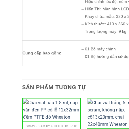
– Hiệu chỉnh tốc độ: nú
– Hiển Thị: Màn hình
– Khay chứa mẫu: 320
– Kích thước: 410 x 36
– Trọng lượng máy: 9 kg
– 01 Bộ máy chính
Cung cấp bao gồm:
– 01 Bộ hướng dẫn sử dụ
SẢN PHẨM TƯƠNG TỰ
GCMS - SẮC KÝ GHÉP KHỐI PHỔ