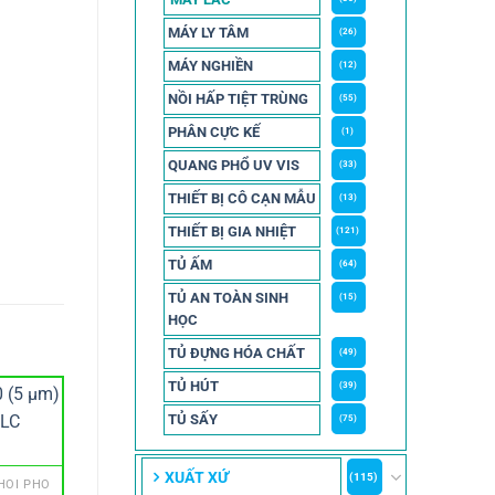
MÁY LY TÂM
(26)
MÁY NGHIỀN
(12)
NỒI HẤP TIỆT TRÙNG
(55)
PHÂN CỰC KẾ
(1)
QUANG PHỔ UV VIS
(33)
THIẾT BỊ CÔ CẠN MẪU
(13)
THIẾT BỊ GIA NHIỆT
(121)
TỦ ẤM
(64)
TỦ AN TOÀN SINH
(15)
HỌC
TỦ ĐỰNG HÓA CHẤT
(49)
TỦ HÚT
(39)
TỦ SẤY
(75)
GCMS - SẮC KÝ GHÉP K
2 mL Serum Vial, T
XUẤT XỨ
(115)
HỐI PHỔ
trắng, ko nắp Whe