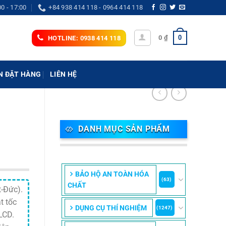
00 - 17:00
+84 938 414 118 - 0964 414 118
0
0
₫
HOTLINE: 0938 414 118
N ĐẶT HÀNG
LIÊN HỆ
DANH MỤC SẢN PHẨM
BẢO HỘ AN TOÀN HÓA
(63)
CHẤT
-Đức).
t tốc
DỤNG CỤ THÍ NGHIỆM
(1247)
LCD.