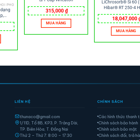
LiChrosorb® Si 60 
HỐI PHỔ
Hibar® RT 250-4 
, dạng
315,000
₫
column Merck
p,
18,047,000
2x40mm
MUA HÀNG
MUA HÀNG
LIÊN HỆ
CHÍNH SÁCH
thunaco@gmail.com
Các hình thức thanh 
1/11D, Tổ 8B, KP3, P. Trảng Dài,
Chính sách bảo hành
TP. Biên Hòa, T. Đồng Nai
Chính sách bảo mật
Thứ 2 – Thứ 7: 8:00 – 17:30
Chính sách đổi, trả h