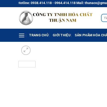
Chuyển
Hotline: 0938.414.118 - 0964.414.118 Mail: thunaco@gmail.co
đến
nội
Tìm
dung
kiếm
TRANG CHỦ
GIỚI THIỆU
SẢN PHẨM HÓA CH