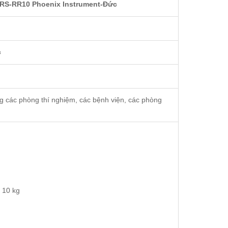
 RS-RR10 Phoenix Instrument-Đức
c
g các phòng thí nghiệm, các bệnh viện, các phòng
ối đa 10 kg
 phút