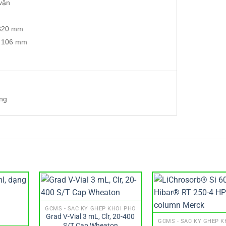
m vặn
 LCD
 x 320 mm
0 x 106 mm
ng
GCMS - SẮC KÝ GHÉP KHỐI PHỔ
Grad V-Vial 3 mL, Clr, 20-400
GCMS - SẮC KÝ GHÉP K
S/T Cap Wheaton