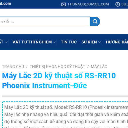
m
THUNACO@GMAIL.COM
08:
:
ẤT
VẬT TƯ THÍ NGHIỆM
TIN TỨC – SỰ KIỆN
HƯỚNG DẪ
TRANG CHỦ
/
THIẾT BỊ KHOA HỌC KỸ THUẬT
/
MÁY LẮC
Máy Lắc 2D kỹ thuật số RS-RR10
Phoenix Instrument-Đức
Máy Lắc 2D kỹ thuật số. Model: RS-RR10 (Phoenix Instrument
Máy lắc nhẹ nhàng và hiệu quả. Cài đặt thời gian và kiểm soá
độ thông số một cách dễ dàng và đáng tin cậy với màn hình 