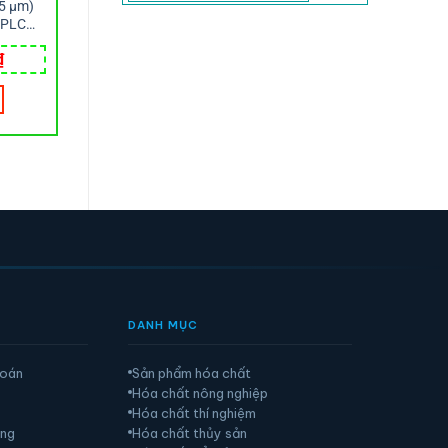
(5 µm)
GCMS - SẮC KÝ GHÉP KHỐI PHỔ
HPLC
Chai vial trắng 2 ml, đáy tam
1,624,000
giác, cổ 13-425, không nắp,
₫
loại E-Z Ex-Traction Wheaton
MUA HÀNG
6,656,000
₫
MUA HÀNG
DANH MỤC
toán
Sản phẩm hóa chất
Hóa chất nông nghiệp
Hóa chất thí nghiệm
àng
Hóa chất thủy sản