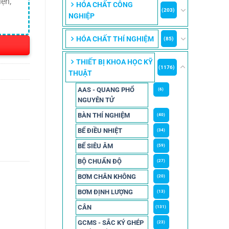
ện,
HÓA CHẤT CÔNG
(203)
NGHIỆP
HÓA CHẤT THÍ NGHIỆM
(85)
THIẾT BỊ KHOA HỌC KỸ
(1176)
THUẬT
AAS - QUANG PHỔ
(6)
NGUYÊN TỬ
BÀN THÍ NGHIỆM
(40)
BỂ ĐIỀU NHIỆT
(34)
BỂ SIÊU ÂM
(59)
BỘ CHUẨN ĐỘ
(27)
BƠM CHÂN KHÔNG
(20)
BƠM ĐỊNH LƯỢNG
(13)
CÂN
(131)
GCMS - SẮC KÝ GHÉP
(23)