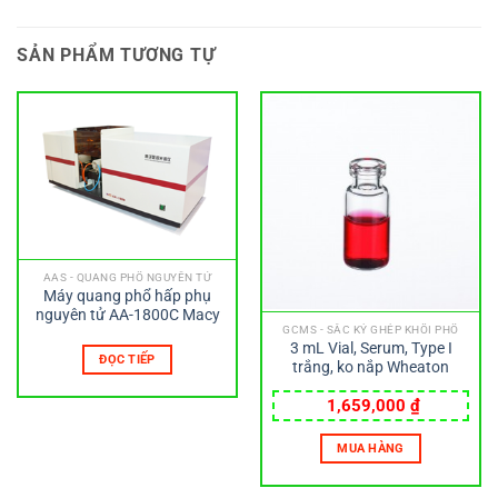
SẢN PHẨM TƯƠNG TỰ
AAS - QUANG PHỔ NGUYÊN TỬ
Máy quang phổ hấp phụ
nguyên tử AA-1800C Macy
GCMS - SẮC KÝ GHÉP KHỐI PHỔ
3 mL Vial, Serum, Type I
ĐỌC TIẾP
trắng, ko nắp Wheaton
1,659,000
₫
MUA HÀNG