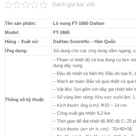
Đánh giá bài viết
Tên sản phẩm:
Lò nung FT-1660 Daihan
Model:
FT-1660
Hãng – Xuât xứ:
DaiHan Scientific – Hàn Quốc
Ứng dụng:
Sử dụng cho các ứng dụng nằm ngang, xác
– Phạm vi nhiệt độ và loại dụng cụ làm n
dụng dây nung
– Đầu dò nhiệt và hiện thị: Đầu dò loại K;
– Mạch an toàn: Bảo vệ quá nhiệt và quá t
– Vật liệu: Sợi gốm với dây gia nhiệt bên 
– Số vùng làm nóng: Khu vực sưởi ấm: 1 
Thông số kỹ thuật:
– Kích thước ống (cm): Φ10 ~ 14 cm
– Công suất gia nhiệt: 6,2 kw
– Thời gian để đạt nhiệt độ 800 độ C: 25 p
– Kích thước (w× d× h, cm) : 70×40×56