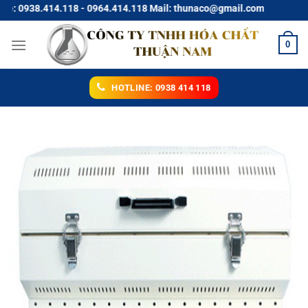
Chuyển
0938.414.118 - 0964.414.118 Mail: thunaco@gmail.com
đến
nội
0
dung
HOTLINE: 0938 414 118