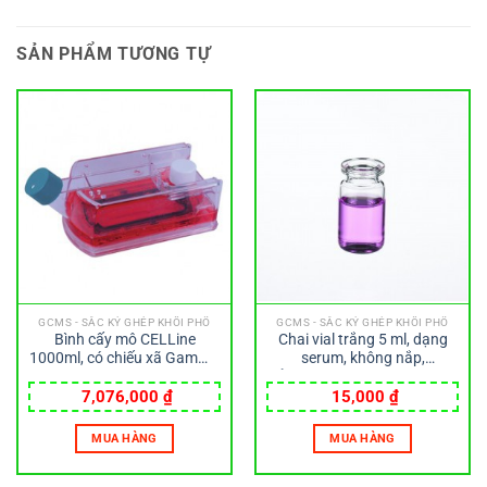
SẢN PHẨM TƯƠNG TỰ
GCMS - SẮC KÝ GHÉP KHỐI PHỔ
GCMS - SẮC KÝ GHÉP KHỐI PHỔ
Bình cấy mô CELLine
Chai vial trắng 5 ml, dạng
1000ml, có chiếu xã Gamma
serum, không nắp,
– Wheaton
cổ13x20mm, chai 22x40mm
Wheaton
7,076,000
₫
15,000
₫
MUA HÀNG
MUA HÀNG