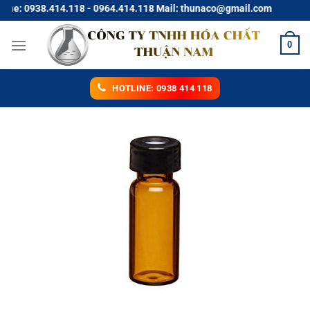
Chuyển
: 0938.414.118 - 0964.414.118 Mail: thunaco@gmail.com
đến
nội
0
dung
HOTLINE: 0938 414 118