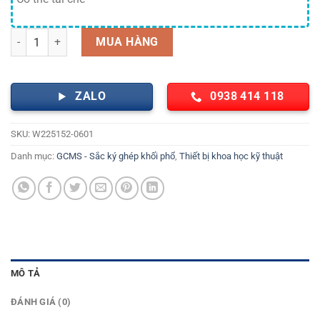
Chai vial nâu 1.8 ml, nắp vặn đen PP có lỗ 12x32mm đệm PTFE đỏ W
MUA HÀNG
ZALO
0938 414 118
SKU:
W225152-0601
Danh mục:
GCMS - Sắc ký ghép khối phổ
,
Thiết bị khoa học kỹ thuật
MÔ TẢ
ĐÁNH GIÁ (0)