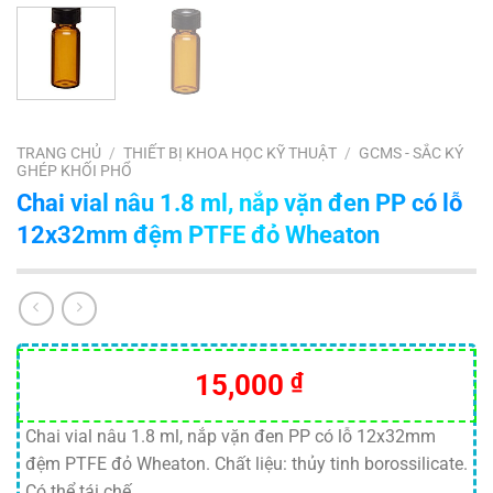
TRANG CHỦ
/
THIẾT BỊ KHOA HỌC KỸ THUẬT
/
GCMS - SẮC KÝ
GHÉP KHỐI PHỔ
Chai vial nâu 1.8 ml, nắp vặn đen PP có lỗ
12x32mm đệm PTFE đỏ Wheaton
15,000
₫
Chai vial nâu 1.8 ml, nắp vặn đen PP có lỗ 12x32mm
đệm PTFE đỏ Wheaton. Chất liệu: thủy tinh borossilicate.
Có thể tái chế