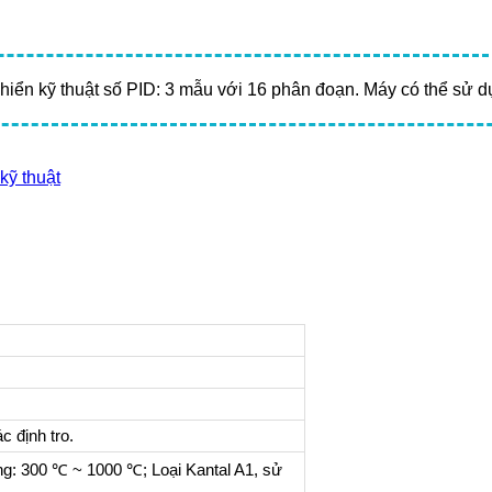
khiển kỹ thuật số PID: 3 mẫu với 16 phân đoạn. Máy có thể sử 
kỹ thuật
 định tro.
óng: 300 ℃ ~ 1000 ℃; Loại Kantal A1, sử