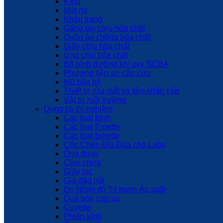
Kính
Mặt nạ
Khẩu trang
Găng tay chịu hóa chất
Quần áo chống hóa chất
Giầy chịu hóa chất
Ủng chịu hóa chất
Bộ bình dưỡng khí oxy SCBA
Phương tiện sơ cấp cứu
Mũ bảo hộ
Thiết bị rửa mắt và tắm khẩn cấp
Vật tư môi trường
Dụng cụ thí nghiệm
Các loại bình
Các loại Pipette
Các loại burette
Cốc Chén Đĩa Đũa cho Labs
Ống đong
Chai chứa
Giấy lọc
Giá đầu nối
Đo Nhiệt độ Tỷ trọng Áp suất
Quả bóp cao su
Cuvette
Phiến kính