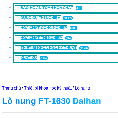
BẢO HỘ AN TOÀN HÓA CHẤT
(63)
DỤNG CỤ THÍ NGHIỆM
(1247)
HÓA CHẤT CÔNG NGHIỆP
(203)
HÓA CHẤT THÍ NGHIỆM
(85)
THIẾT BỊ KHOA HỌC KỸ THUẬT
(1176)
XUẤT XỨ
(115)
Trang chủ
/
Thiết bị khoa học kỹ thuật
/
Lò nung
Lò nung FT-1630 Daihan