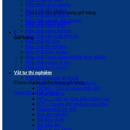
Hóa chất công nghiệp
Hóa chất dệt nhuộm
Chưa có sản phẩm trong giỏ hàng.
Hóa chất dược phẩm
Hóa chất ngành dệt nhuộm
Quay trở lại cửa hàng
Hóa chất nhiệt điện
Hóa chất nông nghiệp
0
Hóa chất sản xuất điện tử
Giỏ hàng
Hóa chất tẩy rửa
Hóa chất thí nghiệm
Hóa chất thực phẩm
Hóa chất trong công nghiệp thực phẩm
Hóa chất ngành xi mạ
Hóa chất xử lý nước
Vật tư thí nghiệm
Thiết bị khoa học kỹ thuật
Chưa có sản phẩm trong giỏ hàng.
AAS – Quang phổ nguyên tử
GCMS – Sắc ký ghép khối phổ
Quay trở lại cửa hàng
Hệ phản ứng
HPLC – Sắc ký lỏng hiệu năng cao
ICP – Quang phổ phát xạ cao tầng
Quang phổ UV VIS
Bàn thí nghiệm
Bể điều nhiệt
Bể siêu âm