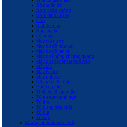
Thiết bị gia nhiệt
Bộ chuẩn độ
Bơm chân không
Bơm định lượng
Cân
Kính hiển vi
Khúc xạ kế
Lò nung
Máy cất nước
Máy đo độ hòa tan
Máy đo độ tan rã
Máy đo không khí trắc quang
Máy đo pH cầm tay/để bàn
Máy lắc
Máy ly tâm
Máy nghiền
Nồi hấp tiệt trùng
Phân cực kế
Thiết bị cô cạn mẫu
Tủ an toàn sinh học
Tủ ấm
Tủ đựng hóa chất
Tủ hút
Tủ sấy
Bảo hộ an toàn hóa chất