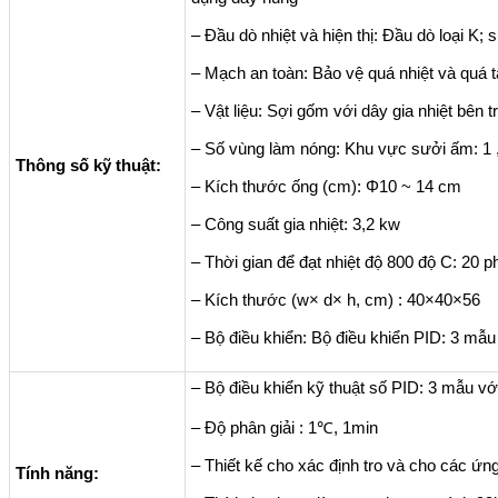
– Đầu dò nhiệt và hiện thị: Đầu dò loại K;
– Mạch an toàn: Bảo vệ quá nhiệt và quá tả
– Vật liệu: Sợi gốm với dây gia nhiệt bên 
– Số vùng làm nóng: Khu vực sưởi ấm: 1 
Thông số kỹ thuật:
– Kích thước ống (cm): Φ10 ~ 14 cm
– Công suất gia nhiệt: 3,2 kw
– Thời gian để đạt nhiệt độ 800 độ C: 20 p
– Kích thước (w× d× h, cm) : 40×40×56
– Bộ điều khiển: Bộ điều khiển PID: 3 mẫ
– Bộ điều khiển kỹ thuật số PID: 3 mẫu v
– Độ phân giải : 1℃, 1min
– Thiết kế cho xác định tro và cho các ứ
Tính năng: