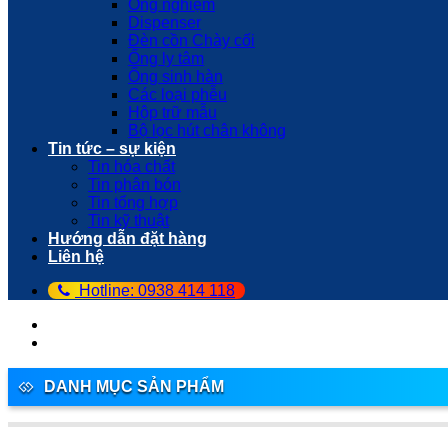
Ống nghiệm
Dispenser
Đèn cồn Chày cối
Ống ly tâm
Ống sinh hàn
Các loại phễu
Hộp trữ mẫu
Bộ lọc hút chân không
Tin tức – sự kiện
Tin hóa chất
Tin phân bón
Tin tổng hợp
Tin kỹ thuật
Hướng dẫn đặt hàng
Liên hệ
Hotline: 0938 414 118
DANH MỤC SẢN PHẨM