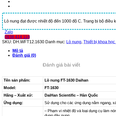
Lò nung đạt được nhiệt độ đến 1000 độ C. Trang bị bộ điều 
Zalo
0938 414 118
SKU:
DH.WFT12.1630
Danh mục:
Lò nung
,
Thiết bị khoa học 
Mô tả
Đánh giá (0)
Đánh giá bài viết
Tên sản phẩm:
Lò nung FT-1630 Daihan
Model:
FT-1630
Hãng – Xuât xứ:
DaiHan Scientific – Hàn Quốc
Ứng dụng:
Sử dụng cho các ứng dụng nằm ngang, xác
– Phạm vi nhiệt độ và loại dụng cụ làm n
dụng dây nung