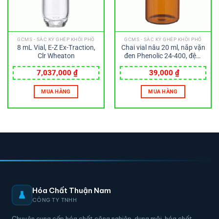
GCMS - SẮC KÝ GHÉP KHỐI PHỔ
GCMS - SẮC KÝ GHÉP KHỐI PHỔ
8 mL Vial, E-Z Ex-Traction,
Chai vial nâu 20 ml, nắp vặn
Clr Wheaton
đen Phenolic 24-400, đệm
cao su 14B Wheaton
7,037,000
₫
39,000
₫
MUA HÀNG
MUA HÀNG
Hóa Chất Thuận Nam
CÔNG TY TNHH
Chuyên cung cấp hóa chất công nghiệp, dung môi, hóa chất