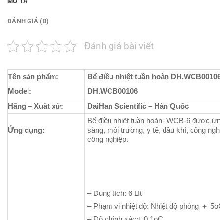
MÔ TẢ
ĐÁNH GIÁ (0)
Đánh giá bài viết
Tên sản phẩm:
Bể điều nhiệt tuần hoàn DH.WCB001
Model:
DH.WCB00106
Hãng – Xuât xứ:
DaiHan Scientific – Hàn Quốc
Bể điều nhiệt tuần hoàn- WCB-6 được ứn
Ứng dụng:
sàng, môi trường, y tế, dầu khí, công 
công nghiệp.
– Dung tích: 6 Lít
– Phạm vi nhiệt độ: Nhiệt độ phòng ＋ 5
– Độ chính xác:± 0,1oC