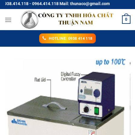
Chuyển
8.414.118 - 0964.414.118 Mail: thunaco@gmail.com
đến
nội
0
dung
HOTLINE: 0938 414 118