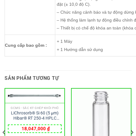
đặt (± 10,0 độ C).
– Chức năng cảnh báo và tự động dừng kh
– Hệ thống làm lạnh tự động điều chỉnh đ
– Thiết bị có chế độ khóa an toàn (khóa 
+ 1 Máy
Cung cấp bao gồm :
+ 1 Hướng dẫn sử dụng
SẢN PHẨM TƯƠNG TỰ
GCMS - SẮC KÝ GHÉP KHỐI PHỔ
LiChrosorb® Si 60 (5 µm)
Hibar® RT 250-4 HPLC
column Merck
18,047,000
₫