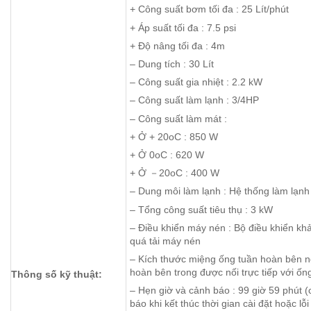
+ Công suất bơm tối đa : 25 Lít/phút
+ Áp suất tối đa : 7.5 psi
+ Độ nâng tối đa : 4m
– Dung tích : 30 Lít
– Công suất gia nhiệt : 2.2 kW
– Công suất làm lạnh : 3/4HP
– Công suất làm mát :
+ Ở + 20oC : 850 W
+ Ở 0oC : 620 W
+ Ở －20oC : 400 W
– Dung môi làm lạnh : Hệ thống làm lạ
– Tổng công suất tiêu thụ : 3 kW
– Điều khiển máy nén : Bộ điều khiển kh
quá tải máy nén
– Kích thước miệng ống tuần hoàn bên ng
hoàn bên trong được nối trực tiếp với ốn
Thông số kỹ thuật:
– Hẹn giờ và cảnh báo : 99 giờ 59 phút (
báo khi kết thúc thời gian cài đặt hoặc lỗ