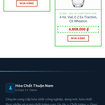
MUA HÀNG
GCMS - SẮC KÝ GHÉP KHỐI PHỔ
4 mL Vial, E-Z Ex-Traction,
Clr Wheaton
6,808,000
₫
MUA HÀNG
Hóa Chất Thuận Nam
CÔNG TY TNHH
Chuyên cung cấp hóa chất công nghiệp, dung môi, hóa chất
thực phẩm và xi mạ chất lượng cao. Uy tín — Chất lượng — Giao