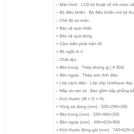
– Màn hình : LCD kỹ thuật số với chức 
– Bộ điều khiển : Bộ điều khiển mờ kỹ th
– Chế độ an toàn :
+ Bảo vệ quá nhiệt
+ Bảo vệ quá dòng
+ Cảm biến phát hiện lỗi
+ Bộ ngắt rò rỉ
– Chất liệu :
+ Bên trong : Thép không gỉ (＃304)
+ Bên ngoài : Thép sơn tĩnh điện
+ Lớp cách điện : Lớp xốp Urethane dà
– Nắp và van xả : Bao gồm nắp phẳng bằ
– Kích thước (W × D × H) :
+ Vùng sử dụng (mm) : 330×290×200
+ Bên trong (mm) : 330×460×200
+ Bên ngoài (mm) : 494×633×906
+ Kích thước đóng gói (mm) : 740×625×