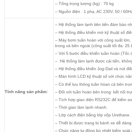
– Tổng trọng lượng (kg) : 70 kg
– Nguồn điện : 1 pha, AC 230V, 50 / 60H
– Hệ thống làm lạnh tiên tiến đảm bảo nh
– Hệ thống điều khiển mờ kỹ thuật số điề
– Máy bơm tuần hoàn với công suất lớn,
trong và bên ngoài (công suất tối đa: 25 L
– Với 5 bước điều khiển tuần hoàn (Tốc 
– Hệ thống làm lạnh được cải tiến, khô
– Hệ thống điều khiển Jog-Dail và nút đ
– Màn hình LCD kỹ thuật số với chức nă
– Có thể lưu thông tuần hòan cả bên tro
Tính năng sản phẩm:
– Đối với tuần hoàn bên trong: kết nối trự
– Tích hợp giao diện RS232C để kiểm soá
– Thời gian làm lạnh nhanh.
– Lớp cách điện bằng lớp xốp Urethane.
– Thiết bị được trang bị bánh xe dễ dàng
– Chức năng tự động bù nhiệt kiểm soát c