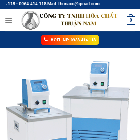
Chuyển
18 - 0964.414.118 Mail: thunaco@gmail.com
đến
nội
0
dung
HOTLINE: 0938 414 118