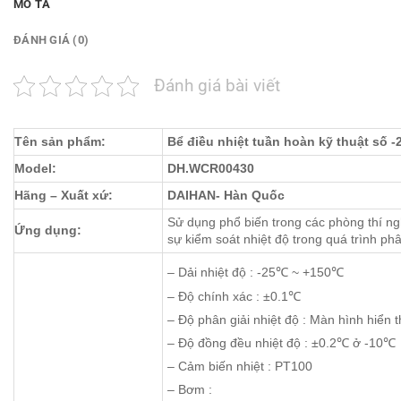
MÔ TẢ
ĐÁNH GIÁ (0)
Đánh giá bài viết
Tên sản phẩm:
Bể điều nhiệt tuần hoàn kỹ thuật s
Model:
DH.
WCR00430
Hãng – Xuất xứ:
DAIHAN- Hàn Quốc
Sử dụng phổ biến trong các phòng thí n
Ứng dụng:
sự kiểm soát nhiệt độ trong quá trình ph
– Dải nhiệt độ : -25℃ ~ +150℃
– Độ chính xác : ±0.1℃
– Độ phân giải nhiệt độ : Màn hình hiển 
– Độ đồng đều nhiệt độ : ±0.2℃ ở -10℃
– Cảm biến nhiệt : PT100
– Bơm :