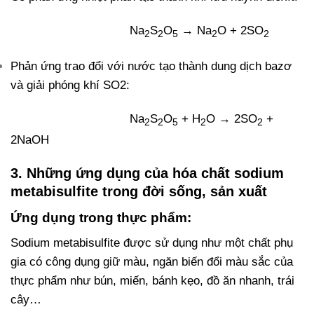
Na
S
O
→ Na
O + 2SO
2
2
5
2
2
Phản ứng trao đổi với nước tạo thành dung dịch bazơ
và giải phóng khí SO2:
Na
S
O
+ H
O → 2SO
+
2
2
5
2
2
2NaOH
3. Những ứng dụng của hóa chất sodium
metabisulfite trong đời sống, sản xuất
Ứng dụng trong thực phẩm:
Sodium metabisulfite được sử dụng như một chất phụ
gia có công dụng giữ màu, ngăn biến đổi màu sắc của
thực phẩm như bún, miến, bánh kẹo, đồ ăn nhanh, trái
cây…