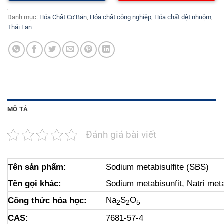
Danh mục:
Hóa Chất Cơ Bản
,
Hóa chất công nghiệp
,
Hóa chất dệt nhuộm
,
Thái Lan
MÔ TẢ
Đánh giá bài viết
Tên sản phẩm:
Sodium metabisulfite (SBS)
Tên gọi khác:
Sodium metabisunfit, Natri meta
Na
S
O
Công thức hóa học:
2
2
5
CAS:
7681-57-4