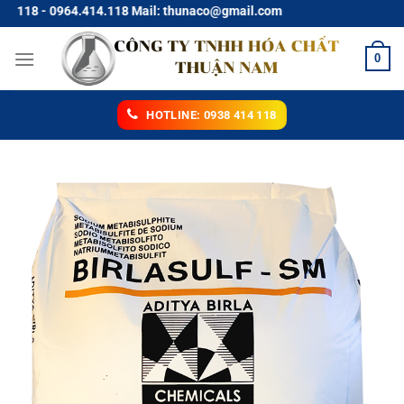
Chuyển
64.414.118 Mail: thunaco@gmail.com
đến
nội
0
dung
HOTLINE: 0938 414 118