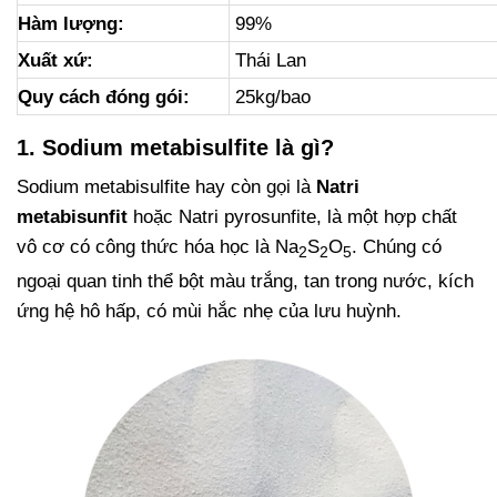
Hàm lượng:
99%
Xuất xứ:
Thái Lan
Quy cách đóng gói:
25kg/bao
1. Sodium metabisulfite là gì?
Sodium metabisulfite hay còn gọi là
Natri
metabisunfit
hoặc Natri pyrosunfite, là một hợp chất
vô cơ có công thức hóa học là Na
S
O
. Chúng có
2
2
5
ngoại quan tinh thể bột màu trắng, tan trong nước, kích
ứng hệ hô hấp, có mùi hắc nhẹ của lưu huỳnh.