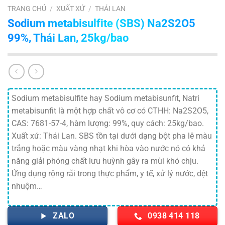
TRANG CHỦ
/
XUẤT XỨ
/
THÁI LAN
Sodium metabisulfite (SBS) Na2S2O5
99%, Thái Lan, 25kg/bao
Sodium metabisulfite hay Sodium metabisunfit, Natri
metabisunfit là một hợp chất vô cơ có CTHH: Na2S2O5,
CAS: 7681-57-4, hàm lượng: 99%, quy cách: 25kg/bao.
Xuất xứ: Thái Lan. SBS tồn tại dưới dạng bột pha lê màu
trắng hoặc màu vàng nhạt khi hòa vào nước nó có khả
năng giải phóng chất lưu huỳnh gây ra mùi khó chịu.
Ứng dụng rộng rãi trong thực phẩm, y tế, xử lý nước, dệt
nhuộm…
ZALO
0938 414 118