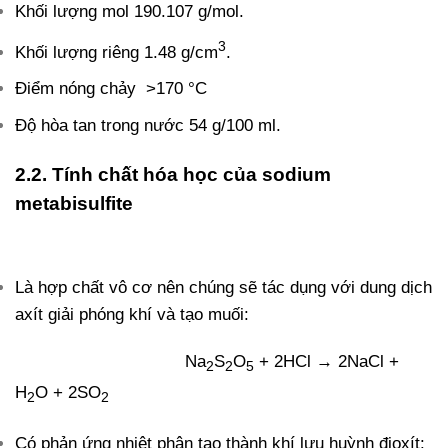
Khối lượng mol 190.107 g/mol.
3
Khối lượng riêng 1.48 g/cm
.
Điểm nóng chảy >170 °C
Độ hòa tan trong nước 54 g/100 ml.
2.2. Tính chất hóa học của sodium
metabisulfite
Là hợp chất vô cơ nên chúng sẽ tác dụng với dung dịch
axít giải phóng khí và tạo muối:
Na
S
O
+ 2HCl → 2NaCl +
2
2
5
H
O + 2SO
2
2
Có phản ứng nhiệt phân tạo thành khí lưu huỳnh đioxít: