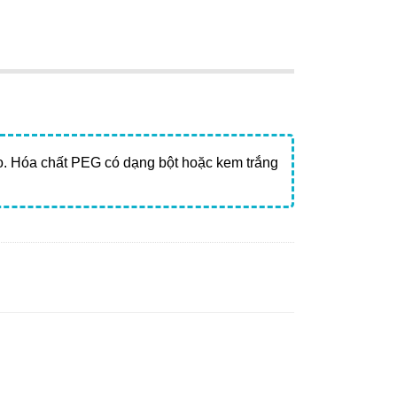
. Hóa chất PEG có dạng bột hoặc kem trắng