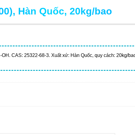
00), Hàn Quốc, 20kg/bao
OH. CAS: 25322-68-3. Xuất xứ: Hàn Quốc, quy cách: 20kg/bao