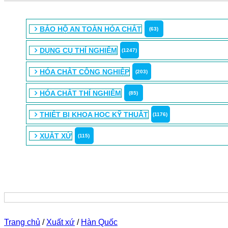
BẢO HỘ AN TOÀN HÓA CHẤT
(63)
DỤNG CỤ THÍ NGHIỆM
(1247)
HÓA CHẤT CÔNG NGHIỆP
(203)
HÓA CHẤT THÍ NGHIỆM
(85)
THIẾT BỊ KHOA HỌC KỸ THUẬT
(1176)
XUẤT XỨ
(115)
Trang chủ
/
Xuất xứ
/
Hàn Quốc