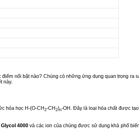
ặc điểm nổi bật nào? Chúng có những ứng dụng quan trọng ra 
t này.
hức hóa học H-(O-CH
-CH
)
-OH. Đây là loại hóa chất được tạ
2
2
n
 Glycol 4000
và các ion của chúng được sử dụng khá phổ biến t