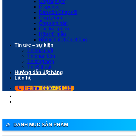
Ống nghiệm
Dispenser
Đèn cồn Chày cối
Ống ly tâm
Ống sinh hàn
Các loại phễu
Hộp trữ mẫu
Bộ lọc hút chân không
Tin tức – sự kiện
Tin hóa chất
Tin phân bón
Tin tổng hợp
Tin kỹ thuật
Hướng dẫn đặt hàng
Liên hệ
Hotline: 0938 414 118
DANH MỤC SẢN PHẨM