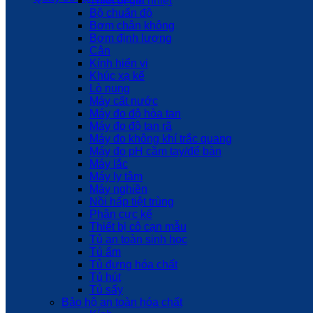
Thiết bị gia nhiệt
Bộ chuẩn độ
Bơm chân không
Bơm định lượng
Cân
Kính hiển vi
Khúc xạ kế
Lò nung
Máy cất nước
Máy đo độ hòa tan
Máy đo độ tan rã
Máy đo không khí trắc quang
Máy đo pH cầm tay/để bàn
Máy lắc
Máy ly tâm
Máy nghiền
Nồi hấp tiệt trùng
Phân cực kế
Thiết bị cô cạn mẫu
Tủ an toàn sinh học
Tủ ấm
Tủ đựng hóa chất
Tủ hút
Tủ sấy
Bảo hộ an toàn hóa chất