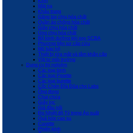
Kính
Mặt nạ
Khẩu trang
Găng tay chịu hóa chất
Quần áo chống hóa chất
Giầy chịu hóa chất
Ủng chịu hóa chất
Bộ bình dưỡng khí oxy SCBA
Phương tiện sơ cấp cứu
Mũ bảo hộ
Thiết bị rửa mắt và tắm khẩn cấp
Vật tư môi trường
Dụng cụ thí nghiệm
Các loại bình
Các loại Pipette
Các loại burette
Cốc Chén Đĩa Đũa cho Labs
Ống đong
Chai chứa
Giấy lọc
Giá đầu nối
Đo Nhiệt độ Tỷ trọng Áp suất
Quả bóp cao su
Cuvette
Phiến kính