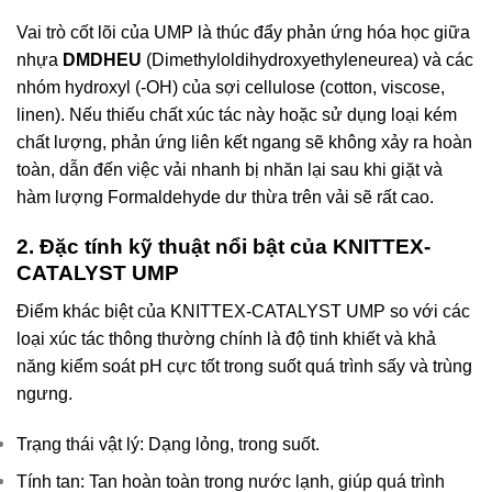
Vai trò cốt lõi của UMP là thúc đẩy phản ứng hóa học giữa
nhựa
DMDHEU
(Dimethyloldihydroxyethyleneurea) và các
nhóm hydroxyl (-OH) của sợi cellulose (cotton, viscose,
linen). Nếu thiếu chất xúc tác này hoặc sử dụng loại kém
chất lượng, phản ứng liên kết ngang sẽ không xảy ra hoàn
toàn, dẫn đến việc vải nhanh bị nhăn lại sau khi giặt và
hàm lượng Formaldehyde dư thừa trên vải sẽ rất cao.
2. Đặc tính kỹ thuật nổi bật của KNITTEX-
CATALYST UMP
Điểm khác biệt của KNITTEX-CATALYST UMP so với các
loại xúc tác thông thường chính là độ tinh khiết và khả
năng kiểm soát pH cực tốt trong suốt quá trình sấy và trùng
ngưng.
Trạng thái vật lý: Dạng lỏng, trong suốt.
Tính tan: Tan hoàn toàn trong nước lạnh, giúp quá trình