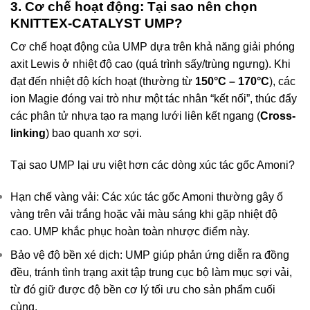
3. Cơ chế hoạt động: Tại sao nên chọn
KNITTEX-CATALYST UMP?
Cơ chế hoạt động của UMP dựa trên khả năng giải phóng
axit Lewis ở nhiệt độ cao (quá trình sấy/trùng ngưng). Khi
đạt đến nhiệt độ kích hoạt (thường từ
150°C – 170°C
), các
ion Magie đóng vai trò như một tác nhân “kết nối”, thúc đẩy
các phân tử nhựa tạo ra mạng lưới liên kết ngang (
Cross-
linking
) bao quanh xơ sợi.
Tại sao UMP lại ưu việt hơn các dòng xúc tác gốc Amoni?
Hạn chế vàng vải: Các xúc tác gốc Amoni thường gây ố
vàng trên vải trắng hoặc vải màu sáng khi gặp nhiệt độ
cao. UMP khắc phục hoàn toàn nhược điểm này.
Bảo vệ độ bền xé dịch: UMP giúp phản ứng diễn ra đồng
đều, tránh tình trạng axit tập trung cục bộ làm mục sợi vải,
từ đó giữ được độ bền cơ lý tối ưu cho sản phẩm cuối
cùng.