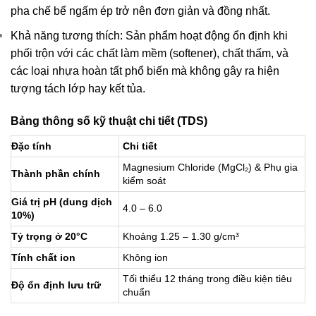
pha chế bể ngấm ép trở nên đơn giản và đồng nhất.
Khả năng tương thích: Sản phẩm hoạt động ổn định khi
phối trộn với các chất làm mềm (softener), chất thấm, và
các loại nhựa hoàn tất phổ biến mà không gây ra hiện
tượng tách lớp hay kết tủa.
Bảng thông số kỹ thuật chi tiết (TDS)
Đặc tính
Chi tiết
Magnesium Chloride (MgCl₂) & Phụ gia
Thành phần chính
kiểm soát
Giá trị pH (dung dịch
4.0 – 6.0
10%)
Tỷ trọng ở 20°C
Khoảng 1.25 – 1.30 g/cm³
Tính chất ion
Không ion
Tối thiểu 12 tháng trong điều kiện tiêu
Độ ổn định lưu trữ
chuẩn