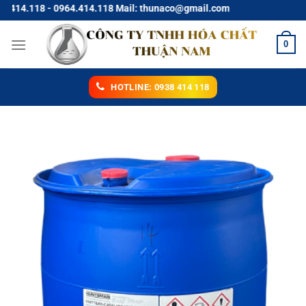
Chuyển
118 - 0964.414.118 Mail: thunaco@gmail.com
đến
nội
0
dung
HOTLINE: 0938 414 118