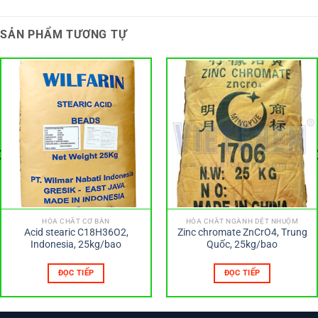
SẢN PHẨM TƯƠNG TỰ
HÓA CHẤT CƠ BẢN
HÓA CHẤT NGÀNH DỆT NHUỘM
Acid stearic C18H36O2,
Zinc chromate ZnCrO4, Trung
Indonesia, 25kg/bao
Quốc, 25kg/bao
ĐỌC TIẾP
ĐỌC TIẾP