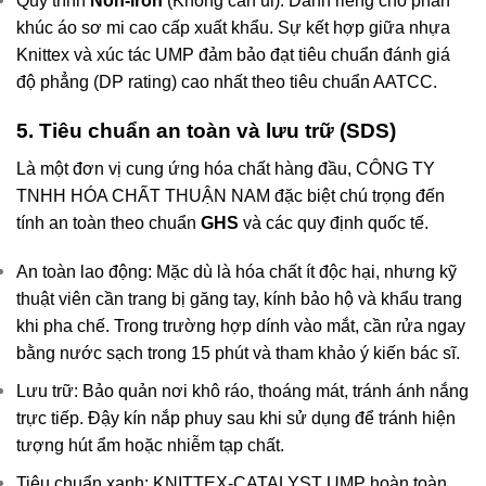
Quy trình
Non-Iron
(Không cần ủi): Dành riêng cho phân
khúc áo sơ mi cao cấp xuất khẩu. Sự kết hợp giữa nhựa
Knittex và xúc tác UMP đảm bảo đạt tiêu chuẩn đánh giá
độ phẳng (DP rating) cao nhất theo tiêu chuẩn AATCC.
5. Tiêu chuẩn an toàn và lưu trữ (SDS)
Là một đơn vị cung ứng hóa chất hàng đầu, CÔNG TY
TNHH HÓA CHẤT THUẬN NAM đặc biệt chú trọng đến
tính an toàn theo chuẩn
GHS
và các quy định quốc tế.
An toàn lao động: Mặc dù là hóa chất ít độc hại, nhưng kỹ
thuật viên cần trang bị găng tay, kính bảo hộ và khẩu trang
khi pha chế. Trong trường hợp dính vào mắt, cần rửa ngay
bằng nước sạch trong 15 phút và tham khảo ý kiến bác sĩ.
Lưu trữ: Bảo quản nơi khô ráo, thoáng mát, tránh ánh nắng
trực tiếp. Đậy kín nắp phuy sau khi sử dụng để tránh hiện
tượng hút ẩm hoặc nhiễm tạp chất.
Tiêu chuẩn xanh: KNITTEX-CATALYST UMP hoàn toàn