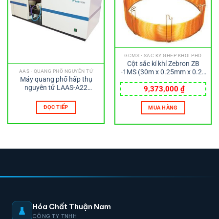
GCMS - SẮC KÝ GHÉP KHỐI PHỔ
Cột sắc kí khí Zebron ZB
-1MS (30m x 0.25mm x 0.25
AAS - QUANG PHỔ NGUYÊN TỬ
Máy quang phổ hấp thụ
µm) Phenomenex
nguyên tử LAAS-A22
9,373,000
₫
LABTRON
ĐỌC TIẾP
MUA HÀNG
Hóa Chất Thuận Nam
CÔNG TY TNHH