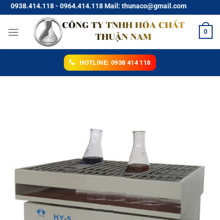
Chuyển
0938.414.118 - 0964.414.118 Mail: thunaco@gmail.com
đến
nội
0
dung
HOTLINE: 0938 414 118