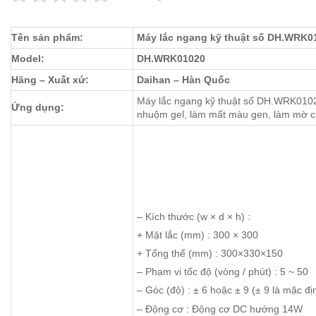
Tên sản phẩm:
Máy lắc ngang kỹ thuật số DH.WRK0
Model:
DH.WRK01020
Hãng – Xuất xứ:
Daihan – Hàn Quốc
Máy lắc ngang kỹ thuật số DH.WRK010
Ứng dụng:
nhuộm gel, làm mất màu gen, làm mờ cho
– Kích thước (w × d × h) :
+ Mặt lắc (mm) : 300 × 300
+ Tổng thể (mm) : 300×330×150
– Phạm vi tốc độ (vòng / phút) : 5 ~ 50
– Góc (độ) : ± 6 hoặc ± 9 (± 9 là mặc đ
– Động cơ : Động cơ DC hướng 14W