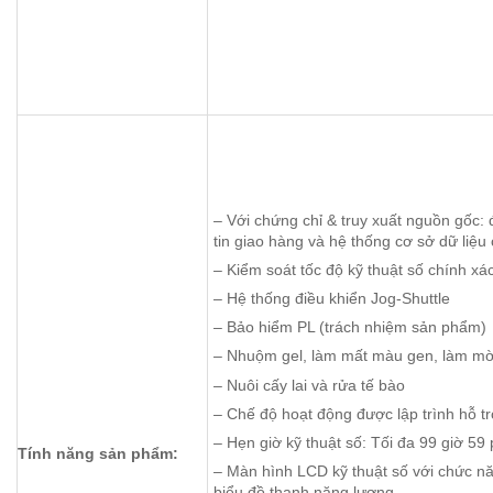
– Với chứng chỉ & truy xuất nguồn gốc: 
tin giao hàng và hệ thống cơ sở dữ liệu 
– Kiểm soát tốc độ kỹ thuật số chính xá
– Hệ thống điều khiển Jog-Shuttle
– Bảo hiểm PL (trách nhiệm sản phẩm)
– Nhuộm gel, làm mất màu gen, làm m
– Nuôi cấy lai và rửa tế bào
– Chế độ hoạt động được lập trình hỗ t
– Hẹn giờ kỹ thuật số: Tối đa 99 giờ 59 
Tính năng sản phẩm:
– Màn hình LCD kỹ thuật số với chức nă
biểu đồ thanh năng lượng