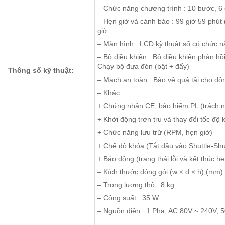
– Chức năng chương trình : 10 bước, 6
– Hẹn giờ và cảnh báo : 99 giờ 59 phút (c
giờ
– Màn hình : LCD kỹ thuật số có chức n
– Bộ điều khiển : Bộ điều khiển phản hồi 
Chạy bộ đưa đón (bật + đẩy)
Thông số kỹ thuật:
– Mạch an toàn : Bảo vệ quá tải cho độ
– Khác :
+ Chứng nhận CE, bảo hiểm PL (trách 
+ Khởi động trơn tru và thay đổi tốc độ
+ Chức năng lưu trữ (RPM, hẹn giờ)
+ Chế độ khóa (Tắt đầu vào Shuttle-Shut
+ Báo động (trạng thái lỗi và kết thúc hẹ
– Kích thước đóng gói (w × d × h) (mm)
– Trọng lượng thô : 8 kg
– Công suất : 35 W
– Nguồn điện : 1 Pha, AC 80V ~ 240V, 5