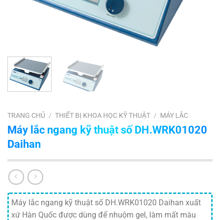
TRANG CHỦ
/
THIẾT BỊ KHOA HỌC KỸ THUẬT
/
MÁY LẮC
Máy lắc ngang kỹ thuật số DH.WRK01020
Daihan
Máy lắc ngang kỹ thuật số DH.WRK01020 Daihan xuất
xứ Hàn Quốc được dùng để nhuộm gel, làm mất màu