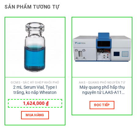
SẢN PHẨM TƯƠNG TỰ
GCMS - SẮC KÝ GHÉP KHỐI PHỔ
AAS - QUANG PHỔ NGUYÊN TỬ
2 mL Serum Vial, Type I
Máy quang phổ hấp thụ
trắng, ko nắp Wheaton
nguyên tử LAAS-A11
LABTRON
1,624,000
₫
ĐỌC TIẾP
MUA HÀNG