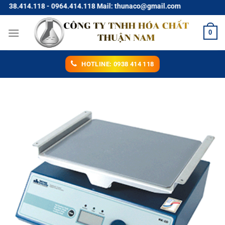
Chuyển
.414.118 - 0964.414.118 Mail: thunaco@gmail.com
đến
nội
0
dung
HOTLINE: 0938 414 118