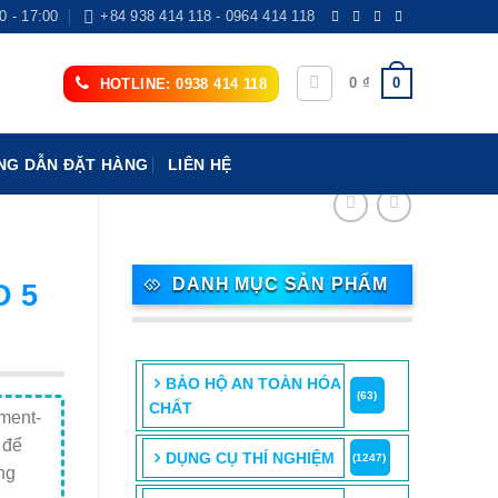
0 - 17:00
+84 938 414 118 - 0964 414 118
0
0
₫
HOTLINE: 0938 414 118
G DẪN ĐẶT HÀNG
LIÊN HỆ
DANH MỤC SẢN PHẨM
D 5
BẢO HỘ AN TOÀN HÓA
(63)
CHẤT
ment-
 để
DỤNG CỤ THÍ NGHIỆM
(1247)
ng