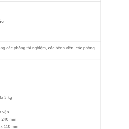
ức
ong các phòng thí nghiệm, các bệnh viện, các phòng
đa 3 kg
núm vặn
40 x 240 mm
270 x 110 mm