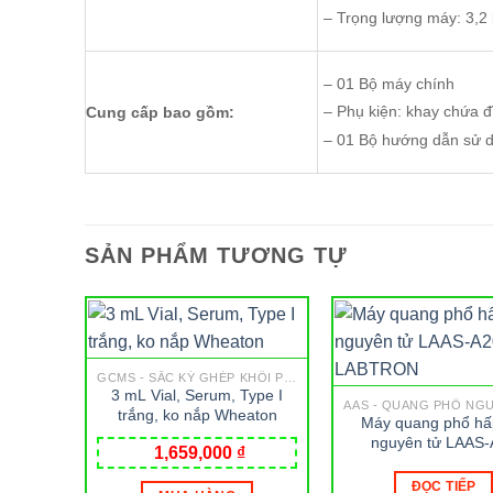
– Trọng lượng máy: 3
– 01 Bộ máy chính
– Phụ kiện: khay chứa đ
Cung cấp bao gồm:
– 01 Bộ hướng dẫn sử 
SẢN PHẨM TƯƠNG TỰ
GCMS - SẮC KÝ GHÉP KHỐI PHỔ
3 mL Vial, Serum, Type I
AAS - QUANG PHỔ NG
trắng, ko nắp Wheaton
Máy quang phổ hấ
nguyên tử LAAS-
1,659,000
₫
LABTRON
ĐỌC TIẾP