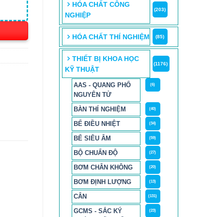
HÓA CHẤT CÔNG
(203)
NGHIỆP
HÓA CHẤT THÍ NGHIỆM
(85)
THIẾT BỊ KHOA HỌC
(1176)
KỸ THUẬT
AAS - QUANG PHỔ
(6)
NGUYÊN TỬ
BÀN THÍ NGHIỆM
(40)
BỂ ĐIỀU NHIỆT
(34)
BỂ SIÊU ÂM
(59)
BỘ CHUẨN ĐỘ
(27)
BƠM CHÂN KHÔNG
(20)
BƠM ĐỊNH LƯỢNG
(13)
CÂN
(131)
GCMS - SẮC KÝ
(23)