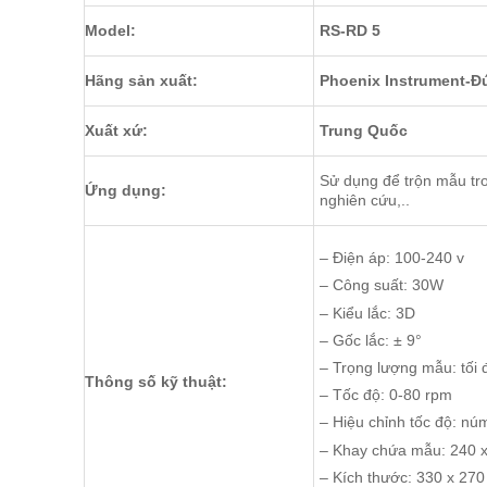
Model:
RS-RD 5
Hãng sản xuất:
Phoenix Instrument-Đ
Xuất xứ:
Trung Quốc
Sử dụng để trộn mẫu tr
Ứng dụng:
nghiên cứu,..
– Điện áp: 100-240 v
– Công suất: 30W
– Kiểu lắc: 3D
– Gốc lắc: ± 9°
– Trọng lượng mẫu: tối 
Thông số kỹ thuật:
– Tốc độ: 0-80 rpm
– Hiệu chỉnh tốc độ: 
– Khay chứa mẫu: 2
– Kích thước: 330 x 