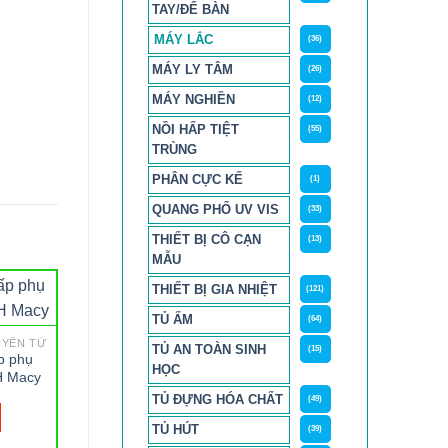
TAY/ĐỂ BÀN
MÁY LẮC
(36)
MÁY LY TÂM
(26)
MÁY NGHIỀN
(12)
NỒI HẤP TIỆT
(55)
TRÙNG
PHÂN CỰC KẾ
(1)
QUANG PHỔ UV VIS
(33)
THIẾT BỊ CÔ CẠN
(13)
MẪU
THIẾT BỊ GIA NHIỆT
(121)
TỦ ẤM
(64)
UYÊN TỬ
TỦ AN TOÀN SINH
(15)
p phụ
HỌC
H Macy
TỦ ĐỰNG HÓA CHẤT
(49)
TỦ HÚT
(39)
AAS - QUANG PHỔ NGUYÊN TỬ