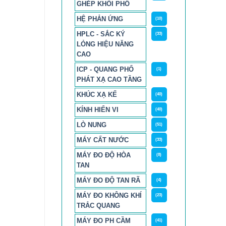
GHÉP KHỐI PHỔ
HỆ PHẢN ỨNG
(10)
HPLC - SẮC KÝ
(33)
LỎNG HIỆU NĂNG
CAO
ICP - QUANG PHỔ
(1)
PHÁT XẠ CAO TẦNG
KHÚC XẠ KẾ
(40)
KÍNH HIỂN VI
(40)
LÒ NUNG
(51)
MÁY CẤT NƯỚC
(33)
MÁY ĐO ĐỘ HÒA
(8)
TAN
MÁY ĐO ĐỘ TAN RÃ
(4)
MÁY ĐO KHÔNG KHÍ
(23)
TRẮC QUANG
MÁY ĐO PH CẦM
(41)