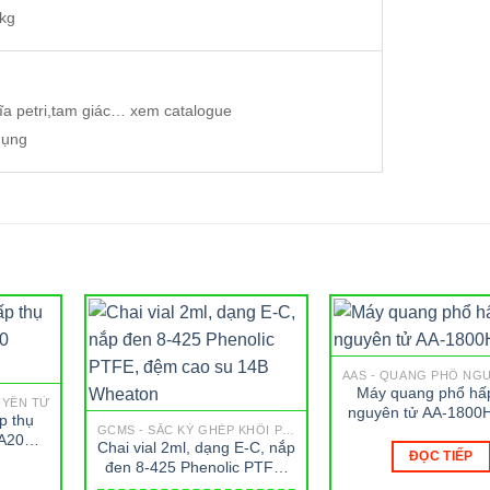
,2 kg
ĩa petri,tam giác… xem catalogue
dụng
AAS - QUANG PHỔ NG
Máy quang phổ hấ
UYÊN TỬ
nguyên tử AA-1800
p thụ
GCMS - SẮC KÝ GHÉP KHỐI PHỔ
A20
Chai vial 2ml, dạng E-C, nắp
ĐỌC TIẾP
đen 8-425 Phenolic PTFE,
đệm cao su 14B Wheaton