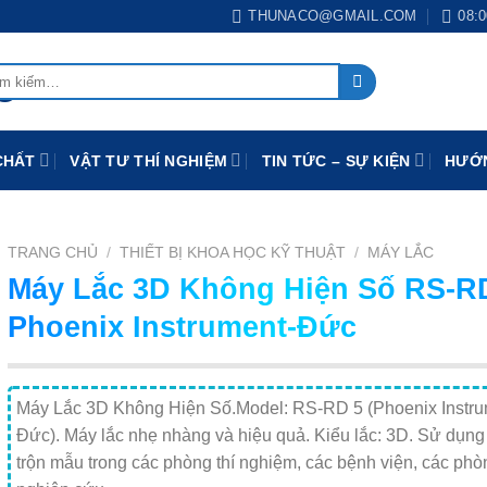
THUNACO@GMAIL.COM
08:0
:
CHẤT
VẬT TƯ THÍ NGHIỆM
TIN TỨC – SỰ KIỆN
HƯỚN
TRANG CHỦ
/
THIẾT BỊ KHOA HỌC KỸ THUẬT
/
MÁY LẮC
Máy Lắc 3D Không Hiện Số RS-R
Phoenix Instrument-Đức
Máy Lắc 3D Không Hiện Số.Model: RS-RD 5 (Phoenix Instru
Đức). Máy lắc nhẹ nhàng và hiệu quả. Kiểu lắc: 3D. Sử dụng
trộn mẫu trong các phòng thí nghiệm, các bệnh viện, các phò