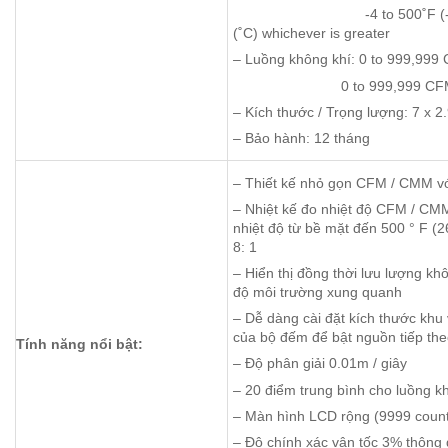
-4 to 500˚F (-20 to 260˚
(˚C) whichever is greater
– Luồng không khí: 0 to 999,999 
0 to 999,999 CFM (ft 3
– Kích thước / Trọng lượng: 7 x 2
– Bảo hành: 12 tháng
– Thiết kế nhỏ gọn CFM / CMM vớ
– Nhiệt kế đo nhiệt độ CFM / CMM
nhiệt độ từ bề mặt đến 500 ° F (
8: 1
– Hiển thị đồng thời lưu lượng kh
độ môi trường xung quanh
– Dễ dàng cài đặt kích thước khu
của bộ đếm để bật nguồn tiếp th
Tính năng nổi bật:
– Độ phân giải 0.01m / giây
– 20 điểm trung bình cho luồng k
– Màn hình LCD rộng (9999 coun
– Độ chính xác vận tốc 3% thông 