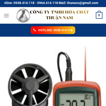
Chuyển
ne: 0938.414.118 - 0964.414.118 Mail: thunaco@gmail.com
đến
nội
0
dung
HOTLINE: 0938 414 118