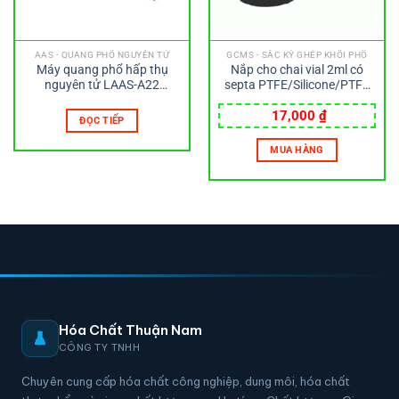
AAS - QUANG PHỔ NGUYÊN TỬ
GCMS - SẮC KÝ GHÉP KHỐI PHỔ
Máy quang phổ hấp thụ
Nắp cho chai vial 2ml có
nguyên tử LAAS-A22
septa PTFE/Silicone/PTFE
LABTRON
Wheaton
17,000
₫
ĐỌC TIẾP
MUA HÀNG
Hóa Chất Thuận Nam
CÔNG TY TNHH
Chuyên cung cấp hóa chất công nghiệp, dung môi, hóa chất