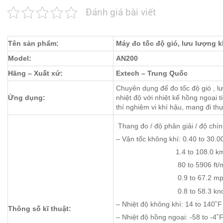
Đánh giá bài viết
Tên sản phẩm:
Máy đo tốc độ gió, lưu lượng 
Model:
AN200
Hãng – Xuất xứ:
Extech – Trung Quốc
Chuyên dụng để đo tốc độ gió , l
Ứng dụng:
nhiệt độ với nhiệt kế hồng ngoại 
thí nghiệm vi khí hậu, mang đi t
Thang đo / độ phân giải / độ chí
– Vận tốc không khí: 0.40 to 30.0
1.4 to 108.0 km/h / 0.
80 to 5906 ft/min / 1 f
0.9 to 67.2 mph / 0.
0.8 to 58.3 knots / 0.
– Nhiệt độ không khí: 14 to 140˚F 
Thông số kĩ thuật:
– Nhiệt độ hồng ngoại: -58 to -4˚F