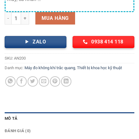
Máy đo tốc độ gió, lưu lượng khí AN200 Extech số lượng
MUA HÀNG
ZALO
0938 414 118
SKU:
AN200
Danh mục:
Máy đo không khí trắc quang
,
Thiết bị khoa học kỹ thuật
MÔ TẢ
ĐÁNH GIÁ (0)