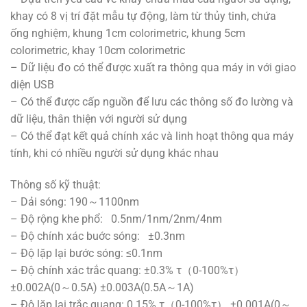
khay có 8 vị trí đặt mẫu tự động, làm từ thủy tinh, chứa
ống nghiệm, khung 1cm colorimetric, khung 5cm
colorimetric, khay 10cm colorimetric
– Dữ liệu đo có thể được xuất ra thông qua máy in với giao
diện USB
– Có thể được cấp nguồn để lưu các thông số đo lường và
dữ liệu, thân thiện với người sử dụng
– Có thể đạt kết quả chính xác và linh hoạt thông qua máy
tính, khi có nhiều người sử dụng khác nhau
Thông số kỹ thuật:
– Dải sóng: 190～1100nm
– Độ rộng khe phổ: 0.5nm/1nm/2nm/4nm
– Độ chính xác buớc sóng: ±0.3nm
– Độ lặp lại bước sóng: ≤0.1nm
– Độ chính xác trắc quang: ±0.3% τ（0-100%τ）
±0.002A(0～0.5A) ±0.003A(0.5A～1A)
– Độ lặp lại trắc quang: 0.15% τ（0-100%τ） ±0.001A(0～