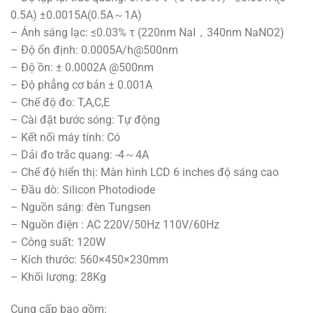
0.5A) ±0.0015A(0.5A～1A)
– Ánh sáng lạc: ≤0.03% τ (220nm NaI，340nm NaNO2)
– Độ ổn định: 0.0005A/h@500nm
– Độ ồn: ± 0.0002A @500nm
– Độ phẳng cơ bản ± 0.001A
– Chế độ đo: T,A,C,E
– Cài đặt bước sóng: Tự động
– Kết nối máy tính: Có
– Dải đo trắc quang: -4～4A
– Chế độ hiển thị: Màn hình LCD 6 inches độ sáng cao
– Đầu dò: Silicon Photodiode
– Nguồn sáng: đèn Tungsen
– Nguồn điện : AC 220V/50Hz 110V/60Hz
– Công suất: 120W
– Kích thước: 560×450×230mm
– Khối lượng: 28Kg
Cung cấp bao gồm: