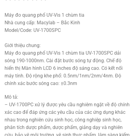
Máy đo quang phổ UV-Vis 1 chùm tia
Nhà cung cấp: Macylab – Bắc Kinh
Model/Code: UV-1700SPC
Giới thiệu chung:
Máy đo quang phổ UV-Vis 1 chùm tia UV-1700SPC dải
sóng 190-1000nm. Cài đặt bước sóng tự động. Chế độ
hiển thị Màn hình LCD 6 inches độ sáng cao. Có kết nối
máy tính. Độ rộng khe phổ: 0.5nm/1nm/2nm/4nm. Độ
chính xác bước sóng cao: ±0.3nm
Mô tả:
– UV-1700PC xử lý được yêu cầu nghiêm ngặt về độ chính
xác cao để đáp ứng các yêu cầu của các ứng dụng khác
nhau trong nghiên cứu sinh học, công nghiệp sinh học,
phân tích dược phẩm, dược phẩm, giảng dạy và nghiên
cứu, bảo vệ môi trường, vệ sinh thực phẩm, lâm sàng kiểm