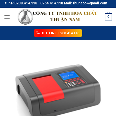
Chuyển
line: 0938.414.118 - 0964.414.118 Mail: thunaco@gmail.com
đến
nội
0
dung
HOTLINE: 0938 414 118