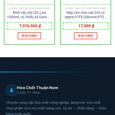
GCMS - SẮC KÝ GHÉP KHỐI PHỔ
GCMS - SẮC KÝ GHÉP KHỐI PHỔ
Bình cấy mô CELLine
Nắp cho chai vial 2ml có
1000ml, có chiếu xã Gamma
septa PTFE/Silicone/PTFE
– Wheaton
Wheaton
7,076,000
₫
17,000
₫
MUA HÀNG
MUA HÀNG
Hóa Chất Thuận Nam
CÔNG TY TNHH
Chuyên cung cấp hóa chất công nghiệp, dung môi, hóa chất
thực phẩm và xi mạ chất lượng cao. Uy tín — Chất lượng — Giao
hàng toàn quốc.