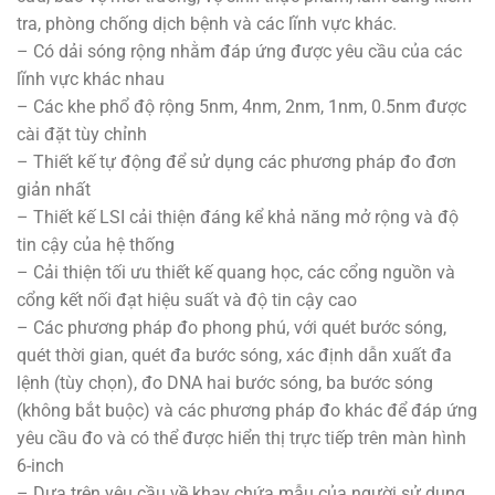
tra, phòng chống dịch bệnh và các lĩnh vực khác.
– Có dải sóng rộng nhằm đáp ứng được yêu cầu của các
lĩnh vực khác nhau
– Các khe phổ độ rộng 5nm, 4nm, 2nm, 1nm, 0.5nm được
cài đặt tùy chỉnh
– Thiết kế tự động để sử dụng các phương pháp đo đơn
giản nhất
– Thiết kế LSI cải thiện đáng kể khả năng mở rộng và độ
tin cậy của hệ thống
– Cải thiện tối ưu thiết kế quang học, các cổng nguồn và
cổng kết nối đạt hiệu suất và độ tin cậy cao
– Các phương pháp đo phong phú, với quét bước sóng,
quét thời gian, quét đa bước sóng, xác định dẫn xuất đa
lệnh (tùy chọn), đo DNA hai bước sóng, ba bước sóng
(không bắt buộc) và các phương pháp đo khác để đáp ứng
yêu cầu đo và có thể được hiển thị trực tiếp trên màn hình
6-inch
– Dựa trên yêu cầu về khay chứa mẫu của người sử dụng,