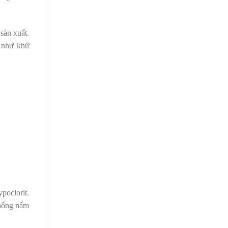
sản xuất.
n như khử
poclorit.
chống nấm