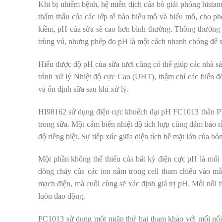
Khi bị nhiễm bệnh, hệ miễn dịch của bò giải phóng histam
thẩm thấu của các lớp tế bào biểu mô và biểu mô, cho ph
kiềm, pH của sữa sẽ cao hơn bình thường. Thông thường c
trùng vú, nhưng phép đo pH là một cách nhanh chóng để s
Hiểu được độ pH của sữa tươi cũng có thể giúp các nhà sản
trình xử lý Nhiệt độ cực Cao (UHT), thậm chí các biến đổ
và ổn định sữa sau khi xử lý.
HI98162 sử dụng điện cực khuếch đại pH FC1013 thân PV
trong sữa. Một cảm biến nhiệt độ tích hợp cũng đảm bảo 
độ riêng biệt. Sự tiếp xúc giữa diện tích bề mặt lớn của 
Một phần không thể thiếu của bất kỳ điện cực pH là mối
dòng chảy của các ion nằm trong cell tham chiếu vào m
mạch điện, mà cuối cùng sẽ xác định giá trị pH. Mối nối 
luôn dao động.
FC1013 sử dụng một ngăn thứ hai tham khảo với mối nối