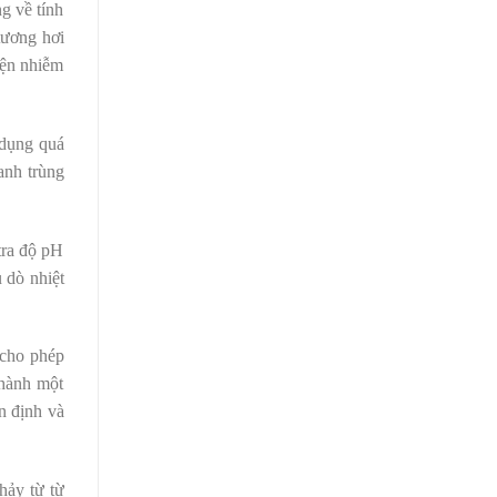
g về tính
tương hơi
iện nhiễm
 dụng quá
anh trùng
tra độ pH
 dò nhiệt
 cho phép
thành một
n định và
hảy từ từ