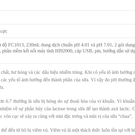
 cực
 độ FC1013, 230mL dung dịch chuẩn pH 4.01 và pH 7.01, 2 gói dung
 phần mềm kết nối máy tính HI92000, cáp USB, pin, hướng dẫn sử d
p chất, hư hỏng và các dấu hiệu nhiễm trùng. Khi có yếu tố ảnh hưởng 
ra các yếu tố ảnh hưởng đến thành phần của sữa. Vì vậy đo pH thường 
ữa.
ơn 6.7 thường là sữa bị hỏng do sự thoái hóa của vi khuẩn. Vi khuẩ
 nhiệm về sự phân hủy của lactose trong sữa để tạo thành axit lactic. 
ặc vón cục sẽ xảy ra cùng với mùi đặc trưng và mùi vị của sữa “chua”.
thể đến từ bò bị viêm vú. Viêm vú là một thách thức luôn tồn tại với b