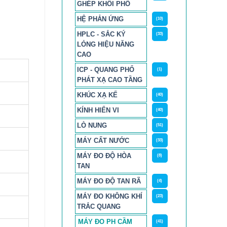
GHÉP KHỐI PHỔ
HỆ PHẢN ỨNG
(10)
HPLC - SẮC KÝ
(33)
LỎNG HIỆU NĂNG
CAO
ICP - QUANG PHỔ
(1)
PHÁT XẠ CAO TẦNG
KHÚC XẠ KẾ
(40)
KÍNH HIỂN VI
(40)
LÒ NUNG
(51)
MÁY CẤT NƯỚC
(33)
MÁY ĐO ĐỘ HÒA
(8)
TAN
MÁY ĐO ĐỘ TAN RÃ
(4)
MÁY ĐO KHÔNG KHÍ
(23)
TRẮC QUANG
MÁY ĐO PH CẦM
(41)