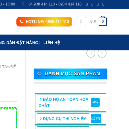
0 - 17:00
+84 938 414 118 - 0964 414 118
0
0
₫
HOTLINE: 0938 414 118
G DẪN ĐẶT HÀNG
LIÊN HỆ
 TAY/ĐỂ
DANH MỤC SẢN PHẨM
BẢO HỘ AN TOÀN HÓA
(63)
CHẤT
DỤNG CỤ THÍ NGHIỆM
(1247)