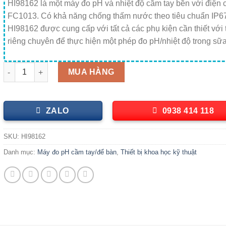
HI98162 là một máy đo pH và nhiệt độ cầm tay bền với điện
FC1013. Có khả năng chống thấm nước theo tiêu chuẩn IP67
HI98162 được cung cấp với tất cả các phụ kiện cần thiết với t
riêng chuyên để thực hiện một phép đo pH/nhiệt độ trong sữa
Máy đo pH/Nhiệt Độ Trong Sữa HI98162 số lượng
MUA HÀNG
ZALO
0938 414 118
SKU:
HI98162
Danh mục:
Máy đo pH cầm tay/để bàn
,
Thiết bị khoa học kỹ thuật