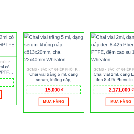
GCMS - SẮC KÝ GHÉP KHỐI PHỔ
2ml có
GCMS - SẮC KÝ GHÉP KHỐI PHỔ
e/PTFE
Chai vial trắng 5 ml, dạng
Chai vial 2ml, dạng 
serum, không nắp,
đen 8-425 Phenolic
cổ13x20mm, chai 22x40mm
đệm cao su 14B W
15,000
₫
2,171,000
₫
Wheaton
MUA HÀNG
MUA HÀNG