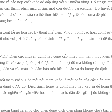
ine và các hợp chất khác để đáp ứng với sự nhiễm trùng. Có sự gia tăn
ép các thành phần máu đi qua một con đường paracellular. Do huyết 
ác nhà sản xuất sữa có thể thực hiện số lượng tế bào soma để phát h
àng lọc nhiễm trùng.
 xuất tối ưu hóa các kỹ thuật chế biến. Ví dụ, trong các hoạt động sử
i nhỏ với pH 6.7 cũng có thể ảnh hưởng đến thời gian cần thiết để th
DF. Điện cực chuyên dụng này cung cấp nhiều tính năng giúp kiểm 
rằng tất cả các phép đo pH được đền bù nhiệt độ mà không cần một đầu
bóng đèn và các mẫu sữa đảm bảo một hiệu chuẩn và đo lường ổn định.
 nối tham khảo. Các mối nối tham khảo là một phần của các điện cực
ẫu đang được đo. Điều quan trọng là dòng chảy này xảy ra để hoàn 
bị tắc nghẽn sẽ ngăn việc hoàn thành mạch, dẫn đến giá trị đo không ổ
 ngoài bằng ceramic cho phép dung dịch điện phân không chứa bạc c