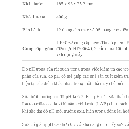
Kích thước
185 x 93 x 35.2 mm
Khối Lượng
400 g
Bảo hành
12 tháng cho máy và 06 tháng cho điện
HI98162 cung cấp kèm đầu dò pH/nhiệt
Cung cấp gồm
điện cực HI700640, 2 cốc nhựa 100mL,
vali đựng máy.
Đo pH trong sữa rất quan trọng trong việc kiểm tra các tạ
phần của sữa, đo pH có thể giúp các nhà sản xuất kiểm t
hiện tại các điểm khác nhau trong một nhà máy chế biến s
Sữa tươi thường có độ pH là 6.7. Khi pH của sữa thấp h
Lactobacillaceae là vi khuẩn acid lactic (LAB) chịu trách
khi sữa đạt độ pH môi trường axit, hiện tượng đông lại ho
Sữa có giá trị pH cao hơn 6.7 có khả năng cho thấy sữa có 