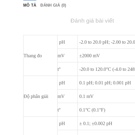
MÔ TẢ
ĐÁNH GIÁ (0)
Đánh giá bài viết
pH
-2.0 to 20.0 pH; -2.00 to 20
Thang đo
mV
±2000 mV
t°
-20.0 to 120.0°C (-4.0 to 248
pH
0.1 pH; 0.01 pH; 0.001 pH
Độ phân giải
mV
0.1 mV
t°
0.1°C (0.1°F)
pH
± 0.1; ±0.002 pH