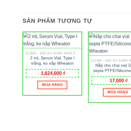
SẢN PHẨM TƯƠNG TỰ
GCMS - SẮC KÝ GHÉP KHỐI PHỔ
2 mL Serum Vial, Type I
trắng, ko nắp Wheaton
Nắp cho chai vial 
septa PTFE/Silicon
1,624,000
₫
Wheaton
17,000
₫
MUA HÀNG
MUA HÀNG