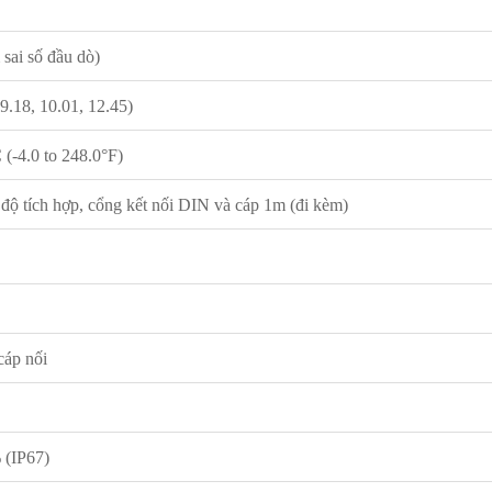
sai số đầu dò)
 9.18, 10.01, 12.45)
 (-4.0 to 248.0°F)
ộ tích hợp, cổng kết nối DIN và cáp 1m (đi kèm)
áp nối
 (IP67)