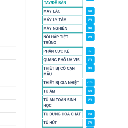
TAY/ĐỂ BÀN
MÁY LẮC
(36)
MÁY LY TÂM
(26)
MÁY NGHIỀN
(12)
NỒI HẤP TIỆT
(55)
TRÙNG
PHÂN CỰC KẾ
(1)
QUANG PHỔ UV VIS
(33)
THIẾT BỊ CÔ CẠN
(13)
MẪU
THIẾT BỊ GIA NHIỆT
(121)
TỦ ẤM
(64)
TỦ AN TOÀN SINH
(15)
HỌC
TỦ ĐỰNG HÓA CHẤT
(49)
TỦ HÚT
(39)