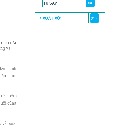
TỦ SẤY
(75)
XUẤT XỨ
(115)
 dịch rửa
ụng và
đến thành
được thực
n từ nhóm
Cuối cùng
ò vắt sữa.