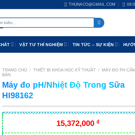
THUNACO@GMAIL.COM
08:0
:
CHẤT
VẬT TƯ THÍ NGHIỆM
TIN TỨC – SỰ KIỆN
HƯỚN
TRANG CHỦ
/
THIẾT BỊ KHOA HỌC KỸ THUẬT
/
MÁY ĐO PH CẦM
BÀN
Máy đo pH/Nhiệt Độ Trong Sữa
HI98162
15,372,000
₫