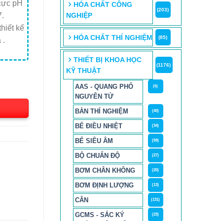
 cực pH
HÓA CHẤT CÔNG
(203)
NGHIỆP
.
hiết kế
HÓA CHẤT THÍ NGHIỆM
(85)
 .
THIẾT BỊ KHOA HỌC
(1176)
KỸ THUẬT
AAS - QUANG PHỔ
(6)
NGUYÊN TỬ
BÀN THÍ NGHIỆM
(40)
BỂ ĐIỀU NHIỆT
(34)
BỂ SIÊU ÂM
(59)
BỘ CHUẨN ĐỘ
(27)
BƠM CHÂN KHÔNG
(20)
BƠM ĐỊNH LƯỢNG
(13)
CÂN
(131)
GCMS - SẮC KÝ
(23)