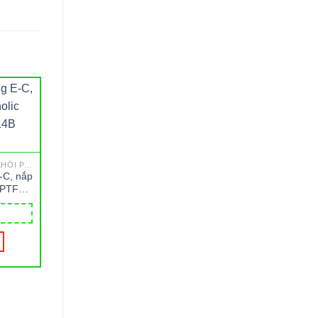
GCMS - SẮC KÝ GHÉP KHỐI PHỔ
E-C, nắp
 PTFE,
heaton
AAS - QUANG PHỔ NGUYÊN TỬ
Máy quang phổ hấp thụ
Chai vial nâu 2 ml, c
nguyên tử LAAS-A22
nắp trắng có lỗ đệ
LABTRON
Rubber Liner, có c
12,000
₫
chú 12x32mm Whe
ĐỌC TIẾP
MUA HÀNG