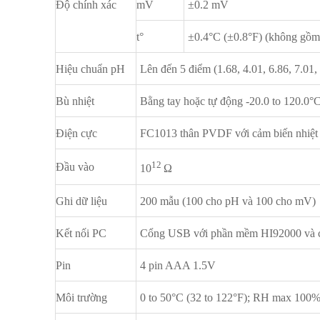
Độ chính xác
mV
±0.2 mV
t°
±0.4°C (±0.8°F) (không gồm 
Hiệu chuẩn pH
Lên đến 5 điểm (1.68, 4.01, 6.86, 7.01,
Bù nhiệt
Bằng tay hoặc tự động -20.0 to 120.0°C
Điện cực
FC1013 thân PVDF với cảm biến nhiệt đ
12
Đầu vào
10
Ω
Ghi dữ liệu
200 mẫu (100 cho pH và 100 cho mV)
Kết nối PC
Cổng USB với phần mềm HI92000 và c
Pin
4 pin AAA 1.5V
Môi trường
0 to 50°C (32 to 122°F); RH max 100%