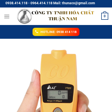
Chuyển
938.414.118 - 0964.414.118 Mail: thunaco@gmail.com
đến
nội
0
dung
HOTLINE: 0938 414 118