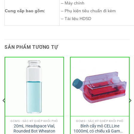
– Máy chính
Cung cấp bao gồm:
– Phụ kiện tiêu chuẩn đi kèm
– Tài liệu HDSD
SẢN PHẨM TƯƠNG TỰ
GCMS - SẮC KÝ GHÉP KHỐI PHỔ
GCMS - SẮC KÝ GHÉP KHỐI PHỔ
20mL Headspace Vial,
Bình cấy mô CELLine
Rounded Bot Wheaton
1000ml, có chiếu xã Gamma