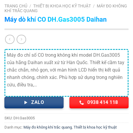
TRANG CHỦ
/
THIẾT BỊ KHOA HỌC KỸ THUẬT
/
MÁY ĐO KHÔNG
KHÍ TRẮC QUANG
Máy dò khí CO DH.Gas3005 Daihan
Máy đo chỉ số CO trong không khí model DH.Gas3005
của hãng Daihan xuất xứ từ Hàn Quốc. Thiết kế cầm tay
chắc chắn, nhỏ gọn, với màn hình LCD hiển thị kết quả
nhanh chóng, chính xác. Phù hợp sử dụng trong nghiên
cứu, điều tra,…
ZALO
0938 414 118
SKU:
DH.Gas3005
Danh mục:
Máy đo không khí trắc quang
,
Thiết bị khoa học kỹ thuật