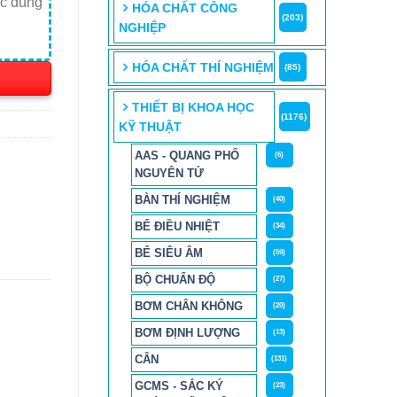
ợc dùng
HÓA CHẤT CÔNG
(203)
NGHIỆP
HÓA CHẤT THÍ NGHIỆM
(85)
THIẾT BỊ KHOA HỌC
(1176)
KỸ THUẬT
AAS - QUANG PHỔ
(6)
NGUYÊN TỬ
BÀN THÍ NGHIỆM
(40)
BỂ ĐIỀU NHIỆT
(34)
BỂ SIÊU ÂM
(59)
BỘ CHUẨN ĐỘ
(27)
BƠM CHÂN KHÔNG
(20)
BƠM ĐỊNH LƯỢNG
(13)
CÂN
(131)
GCMS - SẮC KÝ
(23)