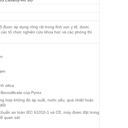
-8S Lasany-Ấn Độ
được áp dụng rộng rãi trong lĩnh vực y tế, dược
 các tổ chức nghiên cứu khoa học và các phòng thí
cm
gen
nh silica
Borosillicate của Pyrex
ờng hợp không đủ áp suất, nước yếu, quá nhiệt hoặc
đốt
u chuẩn an toàn IEC 61010-1 và CE, máy được đặt trong
ể quan sát.