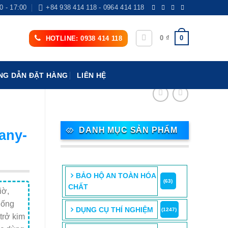
0 - 17:00
+84 938 414 118 - 0964 414 118
0
0
₫
HOTLINE: 0938 414 118
G DẪN ĐẶT HÀNG
LIÊN HỆ
C
DANH MỤC SẢN PHẨM
any-
BẢO HỘ AN TOÀN HÓA
(63)
CHẤT
iờ,
thống
DỤNG CỤ THÍ NGHIỆM
(1247)
trở kim