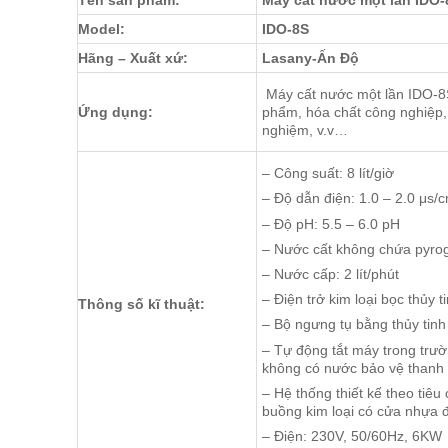
Tên sản phẩm:
Máy cất nước một lần IDO
Model:
IDO-8S
Hãng – Xuất xứ:
Lasany-Ấn Độ
Máy cất nước một lần IDO-8S 
Ứng dụng:
phẩm, hóa chất công nghiệp,
nghiệm, v.v…
– Công suất: 8 lít/giờ
– Độ dẫn điện: 1.0 – 2.0 μs/
– Độ pH: 5.5 – 6.0 pH
– Nước cất không chứa pyro
– Nước cấp: 2 lít/phút
– Điện trở kim loại bọc thủy ti
Thông số kĩ thuật:
– Bộ ngưng tụ bằng thủy tinh 
– Tự động tắt máy trong trư
không có nước bảo vệ thanh 
– Hệ thống thiết kế theo tiê
buồng kim loại có cửa nhựa đ
– Điện: 230V, 50/60Hz, 6KW