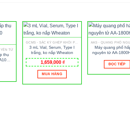
GCMS - SẮC KÝ GHÉP KHỐI PHỔ
AAS - QUANG PHỔ NG
3 mL Vial, Serum, Type I
Máy quang phổ hấ
UYÊN TỬ
trắng, ko nắp Wheaton
nguyên tử AA-1800
p thụ
A10
1,659,000
₫
ĐỌC TIẾP
MUA HÀNG