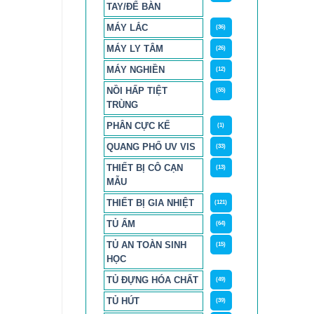
TAY/ĐỂ BÀN
MÁY LẮC
(36)
MÁY LY TÂM
(26)
MÁY NGHIỀN
(12)
NỒI HẤP TIỆT
(55)
TRÙNG
PHÂN CỰC KẾ
(1)
QUANG PHỔ UV VIS
(33)
THIẾT BỊ CÔ CẠN
(13)
MẪU
THIẾT BỊ GIA NHIỆT
(121)
TỦ ẤM
(64)
TỦ AN TOÀN SINH
(15)
HỌC
TỦ ĐỰNG HÓA CHẤT
(49)
TỦ HÚT
(39)