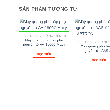
SẢN PHẨM TƯƠNG TỰ
AAS - QUANG PHỔ NGUYÊN TỬ
Máy quang phổ hấp phụ
AAS - QUANG PHỔ NG
nguyên tử AA-1800C Macy
Máy quang phổ hấ
nguyên tử LAAS-
ĐỌC TIẾP
LABTRON
ĐỌC TIẾP