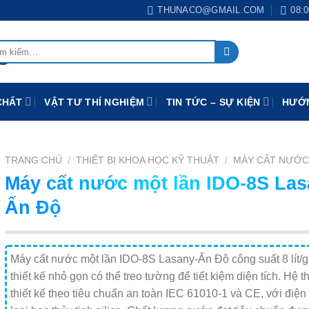
THUNACO@GMAIL.COM
08:0
:
CHẤT
VẬT TƯ THÍ NGHIỆM
TIN TỨC – SỰ KIỆN
HƯỚN
TRANG CHỦ
/
THIẾT BỊ KHOA HỌC KỸ THUẬT
/
MÁY CẤT NƯỚ
Máy cất nước một lần IDO-8S Las
Ấn Độ
Máy cất nước một lần IDO-8S Lasany-Ấn Độ công suất 8 lít/g
thiết kế nhỏ gọn có thể treo tường để tiết kiệm diện tích. Hệ 
thiết kế theo tiêu chuẩn an toàn IEC 61010-1 và CE, với điện 