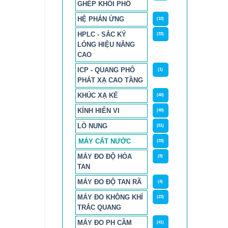
GHÉP KHỐI PHỔ
HỆ PHẢN ỨNG
(10)
HPLC - SẮC KÝ
(33)
LỎNG HIỆU NĂNG
CAO
ICP - QUANG PHỔ
(1)
PHÁT XẠ CAO TẦNG
KHÚC XẠ KẾ
(40)
KÍNH HIỂN VI
(40)
LÒ NUNG
(51)
MÁY CẤT NƯỚC
(33)
MÁY ĐO ĐỘ HÒA
(8)
TAN
MÁY ĐO ĐỘ TAN RÃ
(4)
MÁY ĐO KHÔNG KHÍ
(23)
TRẮC QUANG
MÁY ĐO PH CẦM
(41)