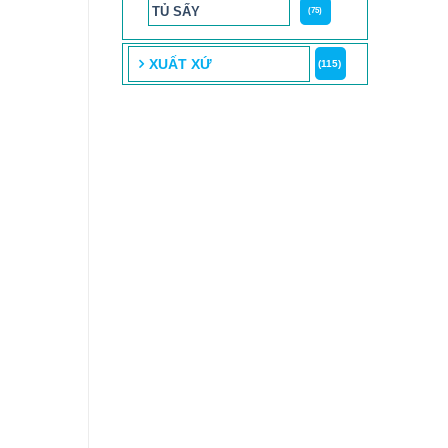
TỦ SẤY
(75)
XUẤT XỨ
(115)