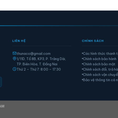
LIÊN HỆ
CHÍNH SÁCH
thunaco@gmail.com
Các hình thức thanh 
1/11D, Tổ 8B, KP3, P. Trảng Dài,
Chính sách bảo hành
TP. Biên Hòa, T. Đồng Nai
Chính sách bảo mật
Thứ 2 – Thứ 7: 8:00 – 17:30
Chính sách đổi, trả h
Chính sách vận chuy
Bảo vệ thông tin cá 
AM