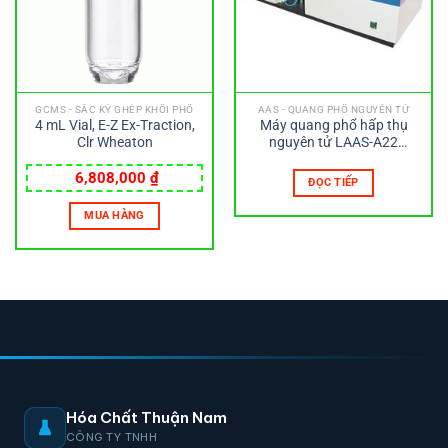
GCMS - SẮC KÝ GHÉP KHỐI PHỔ
AAS - QUANG PHỔ NGUYÊN TỬ
4 mL Vial, E-Z Ex-Traction,
Máy quang phổ hấp thụ
Clr Wheaton
nguyên tử LAAS-A22
LABTRON
6,808,000
₫
ĐỌC TIẾP
MUA HÀNG
Hóa Chất Thuận Nam
CÔNG TY TNHH