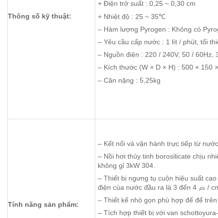
+ Điện trở suất : 0,25 ~ 0,30 cm
Thông số kỹ thuật:
+ Nhiệt độ : 25 ~ 35℃
– Hàm lượng Pyrogen : Không có Pyr
– Yêu cầu cấp nước : 1 lít / phút, tối th
– Nguồn điện : 220 / 240V, 50 / 60Hz,
– Kích thước (W × D × H) : 500 × 150
– Cân nặng : 5,25kg
– Kết nối và vận hành trực tiếp từ nướ
– Nồi hơi thủy tinh borosilicate chịu nh
không gỉ 3kW 304.
– Thiết bị ngưng tụ cuộn hiệu suất ca
điện của nước đầu ra là 3 đến 4 ㎲ / c
– Thiết kế nhỏ gọn phù hợp để để trên
Tính năng sản phẩm:
– Tích hợp thiết bị với van schottoyur