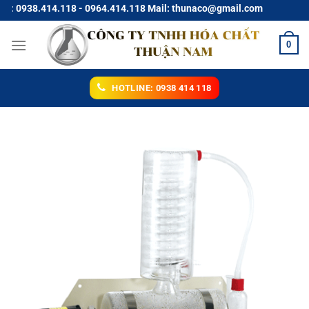
Chuyển
0938.414.118 - 0964.414.118 Mail: thunaco@gmail.com
đến
nội
0
dung
HOTLINE: 0938 414 118