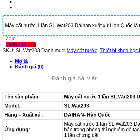
Máy cất nước 1 lần SL.Wat203 Daihan xuất xứ Hàn Quốc là thiế
Zalo
0938 414 118
SKU:
SL.Wat203
Danh mục:
Máy cất nước
,
Thiết bị khoa học 
Mô tả
Đánh giá (0)
Đánh giá bài viết
Tên sản phẩm:
Máy cất nước 1 lần SL.Wat203 
Model:
SL.Wat203
Hãng – Xuất xứ:
DAIHAN- Hàn Quốc
Máy cất nước 1 lần SL.Wat203 Dai
Ứng dụng:
bản trong phòng thí nghiệm để tạo r
1 lần chưng cất.