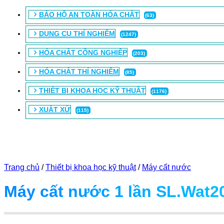
BẢO HỘ AN TOÀN HÓA CHẤT
(63)
DỤNG CỤ THÍ NGHIỆM
(1247)
HÓA CHẤT CÔNG NGHIỆP
(203)
HÓA CHẤT THÍ NGHIỆM
(85)
THIẾT BỊ KHOA HỌC KỸ THUẬT
(1176)
XUẤT XỨ
(115)
Trang chủ
/
Thiết bị khoa học kỹ thuật
/
Máy cất nước
Máy cất nước 1 lần SL.Wat2