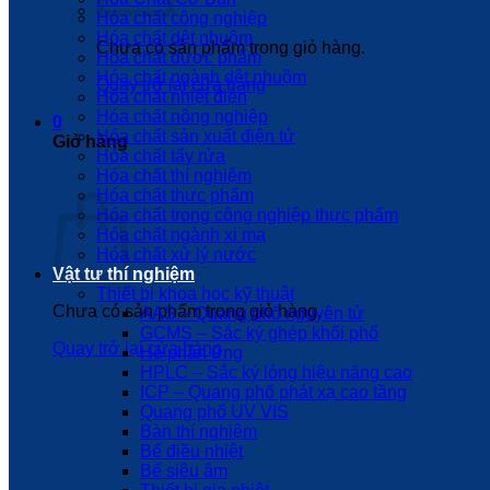
Hóa chất công nghiệp
Hóa chất dệt nhuộm
Chưa có sản phẩm trong giỏ hàng.
Hóa chất dược phẩm
Hóa chất ngành dệt nhuộm
Quay trở lại cửa hàng
Hóa chất nhiệt điện
Hóa chất nông nghiệp
0
Hóa chất sản xuất điện tử
Giỏ hàng
Hóa chất tẩy rửa
Hóa chất thí nghiệm
Hóa chất thực phẩm
Hóa chất trong công nghiệp thực phẩm
Hóa chất ngành xi mạ
Hóa chất xử lý nước
Vật tư thí nghiệm
Thiết bị khoa học kỹ thuật
Chưa có sản phẩm trong giỏ hàng.
AAS – Quang phổ nguyên tử
GCMS – Sắc ký ghép khối phổ
Quay trở lại cửa hàng
Hệ phản ứng
HPLC – Sắc ký lỏng hiệu năng cao
ICP – Quang phổ phát xạ cao tầng
Quang phổ UV VIS
Bàn thí nghiệm
Bể điều nhiệt
Bể siêu âm