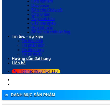
Ống nghiệm
Dispenser
Đèn cồn Chày cối
Ống ly tâm
Ống sinh hàn
Các loại phễu
Hộp trữ mẫu
Bộ lọc hút chân không
Tin tức – sự kiện
Tin hóa chất
Tin phân bón
Tin tổng hợp
Tin kỹ thuật
Hướng dẫn đặt hàng
Liên hệ
Hotline: 0938 414 118
DANH MỤC SẢN PHẨM