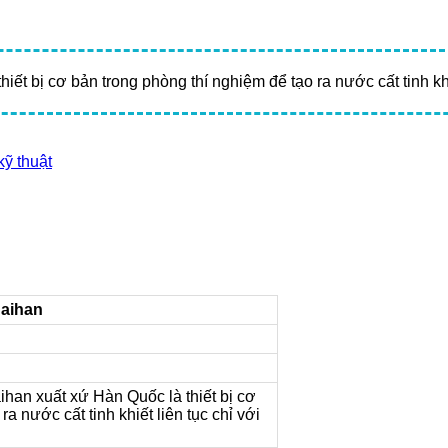
t bị cơ bản trong phòng thí nghiệm để tạo ra nước cất tinh khiế
kỹ thuật
Daihan
han xuất xứ Hàn Quốc là thiết bị cơ
a nước cất tinh khiết liên tục chỉ với