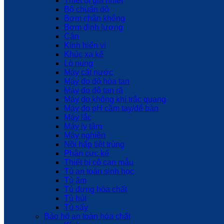
Thiết bị gia nhiệt
Bộ chuẩn độ
Bơm chân không
Bơm định lượng
Cân
Kính hiển vi
Khúc xạ kế
Lò nung
Máy cất nước
Máy đo độ hòa tan
Máy đo độ tan rã
Máy đo không khí trắc quang
Máy đo pH cầm tay/để bàn
Máy lắc
Máy ly tâm
Máy nghiền
Nồi hấp tiệt trùng
Phân cực kế
Thiết bị cô cạn mẫu
Tủ an toàn sinh học
Tủ ấm
Tủ đựng hóa chất
Tủ hút
Tủ sấy
Bảo hộ an toàn hóa chất