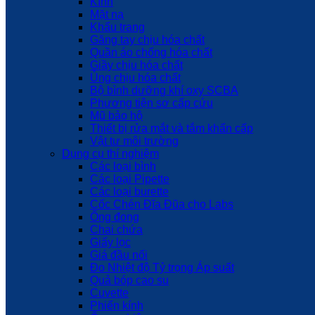
Kính
Mặt nạ
Khẩu trang
Găng tay chịu hóa chất
Quần áo chống hóa chất
Giầy chịu hóa chất
Ủng chịu hóa chất
Bộ bình dưỡng khí oxy SCBA
Phương tiện sơ cấp cứu
Mũ bảo hộ
Thiết bị rửa mắt và tắm khẩn cấp
Vật tư môi trường
Dụng cụ thí nghiệm
Các loại bình
Các loại Pipette
Các loại burette
Cốc Chén Đĩa Đũa cho Labs
Ống đong
Chai chứa
Giấy lọc
Giá đầu nối
Đo Nhiệt độ Tỷ trọng Áp suất
Quả bóp cao su
Cuvette
Phiến kính