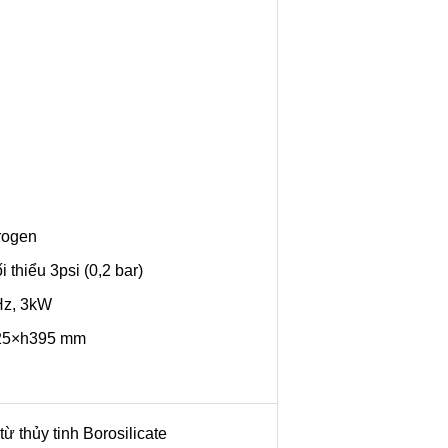
rogen
i thiểu 3psi (0,2 bar)
0Hz, 3kW
225×h395 mm
từ thủy tinh Borosilicate