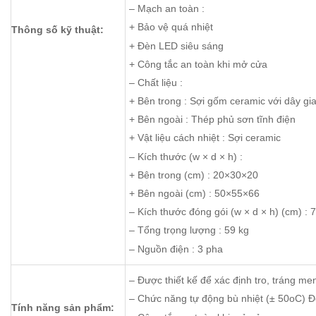
– Mạch an toàn :
+ Bảo vệ quá nhiệt
Thông số kỹ thuật:
+ Đèn LED siêu sáng
+ Công tắc an toàn khi mở cửa
– Chất liệu :
+ Bên trong : Sợi gốm ceramic với dây gia
+ Bên ngoài : Thép phủ sơn tĩnh điện
+ Vật liệu cách nhiệt : Sợi ceramic
– Kích thước (w × d × h) :
+ Bên trong (cm) : 20×30×20
+ Bên ngoài (cm) : 50×55×66
– Kích thước đóng gói (w × d × h) (cm) :
– Tổng trọng lượng : 59 kg
– Nguồn điện : 3 pha
– Được thiết kế để xác định tro, tráng men
– Chức năng tự động bù nhiệt (± 50oC) Độ
Tính năng sản phẩm: