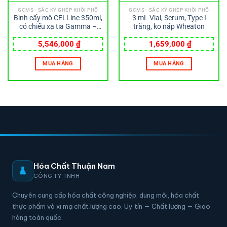
GCMS - SẮC KÝ GHÉP KHỐI PHỔ
GCMS - SẮC KÝ GHÉP KHỐI PHỔ
Bình cấy mô CELLine 350ml,
3 mL Vial, Serum, Type I
có chiếu xạ tia Gamma –
trắng, ko nắp Wheaton
Wheaton
5,546,000
₫
1,659,000
₫
MUA HÀNG
MUA HÀNG
Hóa Chất Thuận Nam
CÔNG TY TNHH
Chuyên cung cấp hóa chất công nghiệp, dung môi, hóa chất
thực phẩm và xi mạ chất lượng cao. Uy tín — Chất lượng — Giao
hàng toàn quốc.