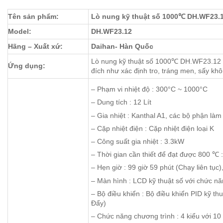
Tên sản phẩm:
Lò nung kỹ thuật số 1000℃ DH.WF23.
Model:
DH.WF23.12
Hãng – Xuất xứ:
Daihan- Hàn Quốc
Lò nung kỹ thuật số 1000℃ DH.WF23.12 D
Ứng dụng:
đích như xác định tro, tráng men, sấy khô,
– Phạm vi nhiệt độ : 300°C ~ 1000°C
– Dung tích : 12 Lít
– Gia nhiệt : Kanthal A1, các bộ phận làm
– Cặp nhiệt điện : Cặp nhiệt điện loại K
– Công suất gia nhiệt : 3.3kW
– Thời gian cần thiết để đạt được 800 ℃ 
– Hẹn giờ : 99 giờ 59 phút (Chạy liên tục),
– Màn hình : LCD kỹ thuật số với chức nă
– Bộ điều khiển : Bộ điều khiển PID kỹ t
Đẩy)
– Chức năng chương trình : 4 kiểu với 1