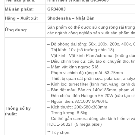
Tên sản phẩm:
Kính hiển vi kim loại GR3400J
Mã sản phẩm:
GR3400J
Hãng – Xuất xứ:
Shodensha – Nhật Bản
Sản phẩm có thể được sử dụng rộng rãi trong
Ứng dụng:
các ngành công nghiệp sản xuất sản phẩm ti
– Độ phóng đại tổng: 50x, 100x, 200x, 400x, 
– Thị kính: 10x (số trường nhìn 18)
– Vật kính: Vật kính Plan Achromat (không dù
– Điều chỉnh tiêu cự: cấu tạo di chuyển thô, t
– Mâm vật kính ngược 5 lỗ
– Phạm vi chỉnh độ rộng mắt: 53-75mm
– Thiết bị quan sát phân cực: polarizer, analy
– Kính lọc: turret filter (kính mờ, vàng, xanh 
– Bàn đặt mẫu: Bàn cơ 140x185mm, phạm v
– Đèn chiếu: đèn Halogen 6V 20W (cấu tạo c
– Nguồn điện: AC100V 50/60Hz
– Kích thước: 200x580x360mm
Thông số kỹ
– Trọng lượng: 8.5kg
thuật:
– Có thể gắn camera dùng cho kính hiển vi 
HDCE-50B2T (5 mega pixel)
** Tùy chọn: