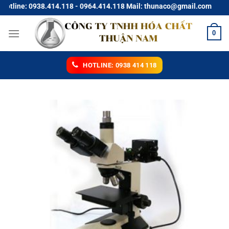
Chuyển
ine: 0938.414.118 - 0964.414.118 Mail: thunaco@gmail.com
đến
nội
0
dung
HOTLINE: 0938 414 118