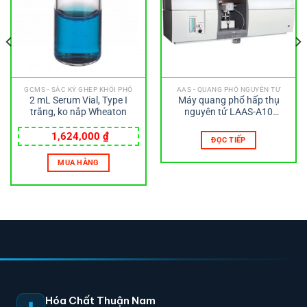
GCMS - SẮC KÝ GHÉP KHỐI PHỔ
AAS - QUANG PHỔ NGUYÊN TỬ
2 mL Serum Vial, Type I
Máy quang phổ hấp thụ
trắng, ko nắp Wheaton
nguyên tử LAAS-A10
LABTRON
1,624,000
₫
ĐỌC TIẾP
MUA HÀNG
Hóa Chất Thuận Nam