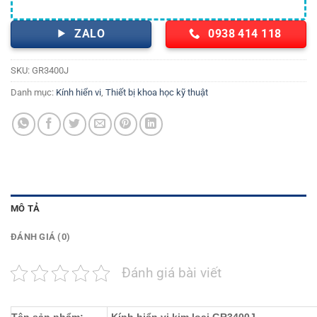
ZALO
0938 414 118
SKU:
GR3400J
Danh mục:
Kính hiển vi
,
Thiết bị khoa học kỹ thuật
MÔ TẢ
ĐÁNH GIÁ (0)
Đánh giá bài viết