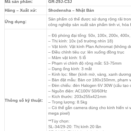
Mã sản phẩm:
GR-29J-C3J
Hãng – Xuất xứ:
Shodensha – Nhật Bản
Sản phẩm có thể được sử dụng rộng rãi tro
Ứng dụng:
công nghiệp sản xuất sản phẩm tinh vi, hó
– Độ phóng đại tổng: 50x, 100x, 200x, 400x
– Thị kính: 10x (số trường nhìn 18)
– Vật kính: Vật kính Plan Achromat (không 
– Điều chỉnh tiêu cự: lên xuống đồng trục
– Mâm vật kính: 5 lỗ
– Phạm vi chỉnh độ rộng mắt: 53-75mm
– Dạng ống kính: 3 mắt
– Kính lọc: filter (kính mờ, vàng, xanh dương
– Bàn đặt mẫu: Bàn cơ 180x150mm, phạm v
– Đèn chiếu: đèn Halogen 6V 30W (cấu tạo 
– Nguồn điện: AC100V 50/60Hz
– Kích thước: 203x255x421mm
Thông số kỹ thuật:
– Trọng lượng: 8.5kg
– Có thể gắn camera dùng cho kính hiển v
mega pixel)
**Tùy chọn:
SL-34/29-20: Thị kính 20 lần