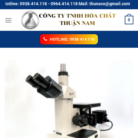
Chuyển
ine: 0938.414.118 - 0964.414.118 Mail: thunaco@gmail.com
đến
nội
0
dung
HOTLINE: 0938 414 118