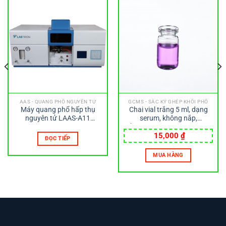
AAS - QUANG PHỔ NGUYÊN TỬ
GCMS - SẮC KÝ GHÉP KHỐI PHỔ
Máy quang phổ hấp thụ
Chai vial trắng 5 ml, dạng
nguyên tử LAAS-A11
serum, không nắp,
LABTRON
cổ13x20mm, chai 22x40mm
Wheaton
15,000
₫
ĐỌC TIẾP
MUA HÀNG