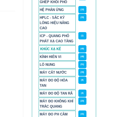
GHÉP KHỐI PHỔ
HỆ PHẢN ỨNG
(10)
HPLC - SẮC KÝ
(33)
LỎNG HIỆU NĂNG
CAO
ICP - QUANG PHỔ
(1)
PHÁT XẠ CAO TẦNG
KHÚC XẠ KẾ
(40)
KÍNH HIỂN VI
(40)
LÒ NUNG
(51)
MÁY CẤT NƯỚC
(33)
MÁY ĐO ĐỘ HÒA
(8)
TAN
MÁY ĐO ĐỘ TAN RÃ
(4)
MÁY ĐO KHÔNG KHÍ
(23)
TRẮC QUANG
MÁY ĐO PH CẦM
(41)