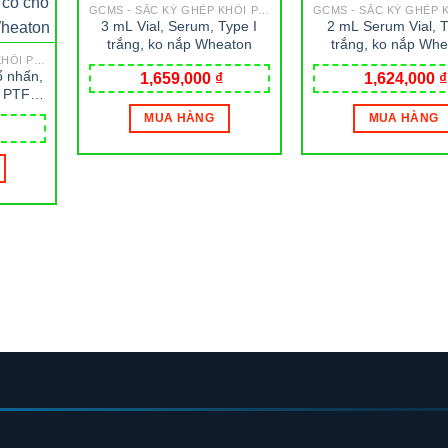
GCMS - SẮC KÝ GHÉP KHỐI PHỔ
3 mL Vial, Serum, Type I
2 mL Serum Vial, T
trắng, ko nắp Wheaton
trắng, ko nắp Wh
GCMS - SẮC KÝ GHÉP KHỐI PHỔ
ổ nhấn,
1,659,000
₫
1,624,000
₫
m PTFE
hổ ghi
MUA HÀNG
MUA HÀNG
aton