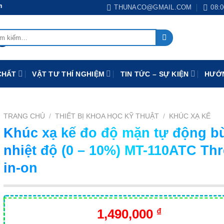
THUNACO@GMAIL.COM
08:0
:
CHẤT
VẬT TƯ THÍ NGHIỆM
TIN TỨC – SỰ KIỆN
HƯỚN
TRANG CHỦ
/
THIẾT BỊ KHOA HỌC KỸ THUẬT
/
KHÚC XẠ KẾ
Khúc xạ kế đo độ mặn tự động bù
nhiệt độ (0 – 10%) MT-110ATC Thr
in-on
1,490,000
₫