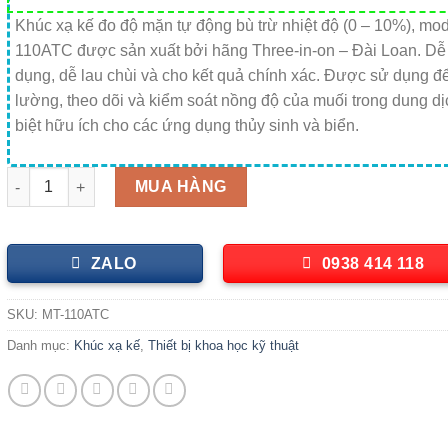
Khúc xạ kế đo độ mặn tự động bù trừ nhiệt độ (0 – 10%), mo
110ATC được sản xuất bởi hãng Three-in-on – Đài Loan. Dễ
dụng, dễ lau chùi và cho kết quả chính xác. Được sử dụng đ
lường, theo dõi và kiểm soát nồng độ của muối trong dung dị
biệt hữu ích cho các ứng dụng thủy sinh và biển.
Khúc xạ kế đo độ mặn tự động bù trừ nhiệt độ (0 – 10%) MT-110
MUA HÀNG
ZALO
0938 414 118
SKU:
MT-110ATC
Danh mục:
Khúc xạ kế
,
Thiết bị khoa học kỹ thuật