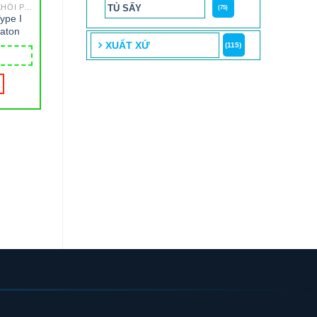
GCMS - SẮC KÝ GHÉP KHỐI PHỔ
TỦ SẤY
(75)
ype I
eaton
XUẤT XỨ
(115)
AAS - QUANG PHỔ NGUYÊN TỬ
Máy quang phổ hấp thụ
8 mL Vial, E-Z Ex-Tr
nguyên tử LAAS-A11
Clr Wheaton
LABTRON
7,037,000
₫
ĐỌC TIẾP
MUA HÀNG