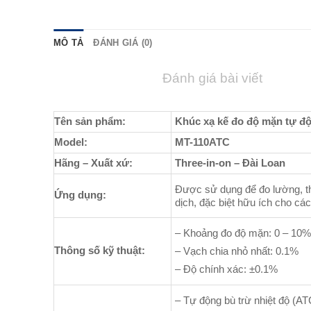
MÔ TẢ
ĐÁNH GIÁ (0)
Đánh giá bài viết
Tên sản phẩm:
Khúc xạ kế đo độ mặn tự độ
Model:
MT-110ATC
Hãng – Xuất xứ:
Three-in-on – Đài Loan
Được sử dụng để đo lường, th
Ứng dụng:
dịch, đặc biệt hữu ích cho cá
– Khoảng đo độ mặn: 0 – 10
Thông số kỹ thuật:
– Vạch chia nhỏ nhất: 0.1%
– Độ chính xác: ±0.1%
– Tự động bù trừ nhiệt độ (AT