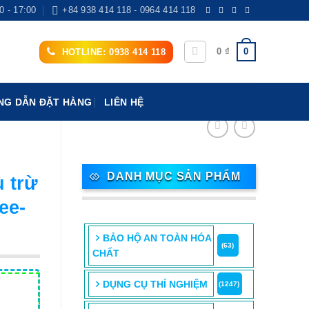
0 - 17:00
+84 938 414 118 - 0964 414 118
0
0
₫
HOTLINE: 0938 414 118
G DẪN ĐẶT HÀNG
LIÊN HỆ
DANH MỤC SẢN PHẨM
 trừ
ee-
BẢO HỘ AN TOÀN HÓA
(63)
CHẤT
DỤNG CỤ THÍ NGHIỆM
(1247)