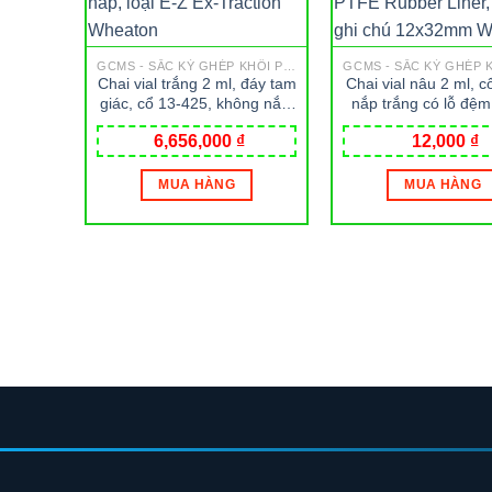
GCMS - SẮC KÝ GHÉP KHỐI PHỔ
Chai vial trắng 2 ml, đáy tam
Chai vial nâu 2 ml, c
giác, cổ 13-425, không nắp,
nắp trắng có lỗ đệ
loại E-Z Ex-Traction
Rubber Liner, có c
6,656,000
₫
12,000
₫
Wheaton
chú 12x32mm Whe
MUA HÀNG
MUA HÀNG