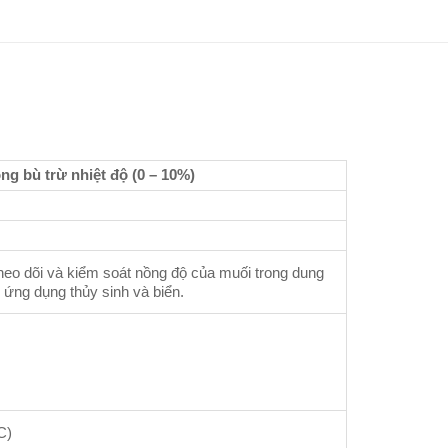
ng bù trừ nhiệt độ (0 – 10%)
eo dõi và kiểm soát nồng độ của muối trong dung
c ứng dụng thủy sinh và biển.
%
C)