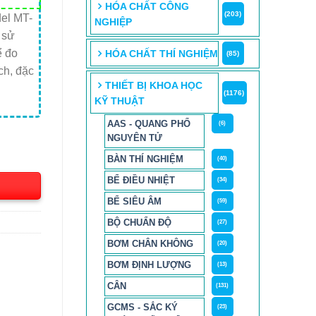
HÓA CHẤT CÔNG
(203)
del MT-
NGHIỆP
 sử
ể đo
HÓA CHẤT THÍ NGHIỆM
(85)
ch, đặc
THIẾT BỊ KHOA HỌC
(1176)
KỸ THUẬT
AAS - QUANG PHỔ
ATC Three-in-on số lượng
(6)
NGUYÊN TỬ
BÀN THÍ NGHIỆM
(40)
BỂ ĐIỀU NHIỆT
(34)
BỂ SIÊU ÂM
(59)
BỘ CHUẨN ĐỘ
(27)
BƠM CHÂN KHÔNG
(20)
BƠM ĐỊNH LƯỢNG
(13)
CÂN
(131)
GCMS - SẮC KÝ
(23)