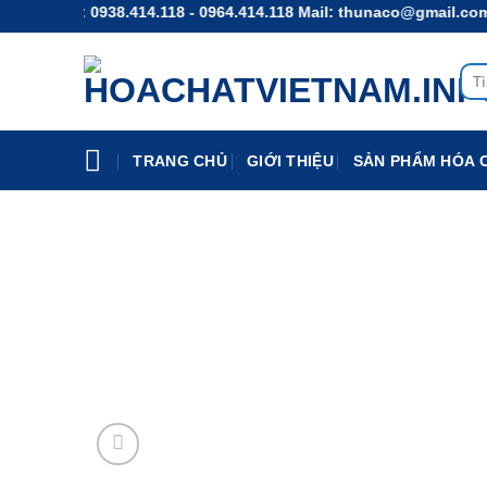
Chuyển
otline: 0938.414.118 - 0964.414.118 Mail: thunaco@gmail.com
đến
nội
Tìm
dung
kiếm
TRANG CHỦ
GIỚI THIỆU
SẢN PHẨM HÓA 