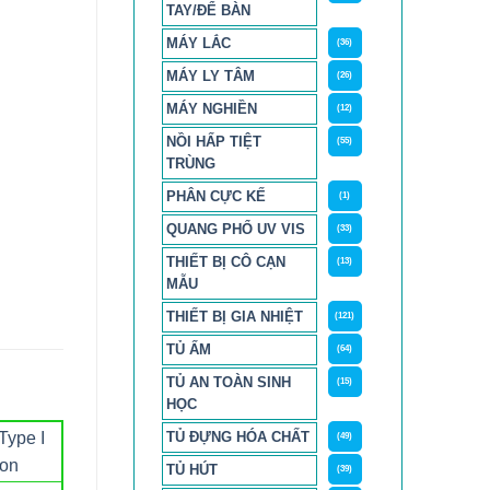
TAY/ĐỂ BÀN
MÁY LẮC
(36)
MÁY LY TÂM
(26)
MÁY NGHIỀN
(12)
NỒI HẤP TIỆT
(55)
TRÙNG
PHÂN CỰC KẾ
(1)
QUANG PHỔ UV VIS
(33)
THIẾT BỊ CÔ CẠN
(13)
MẪU
THIẾT BỊ GIA NHIỆT
(121)
TỦ ẤM
(64)
TỦ AN TOÀN SINH
(15)
HỌC
TỦ ĐỰNG HÓA CHẤT
(49)
TỦ HÚT
(39)