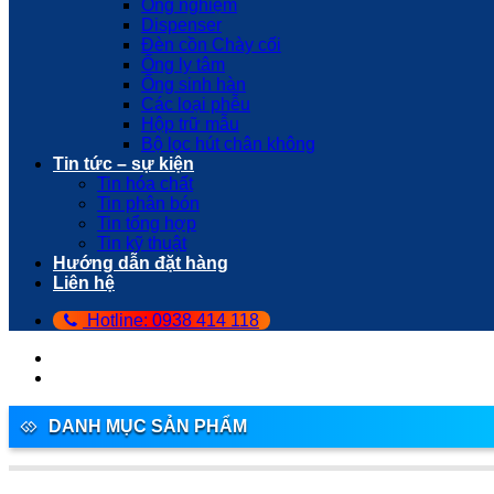
Ống nghiệm
Dispenser
Đèn cồn Chày cối
Ống ly tâm
Ống sinh hàn
Các loại phễu
Hộp trữ mẫu
Bộ lọc hút chân không
Tin tức – sự kiện
Tin hóa chất
Tin phân bón
Tin tổng hợp
Tin kỹ thuật
Hướng dẫn đặt hàng
Liên hệ
Hotline: 0938 414 118
DANH MỤC SẢN PHẨM