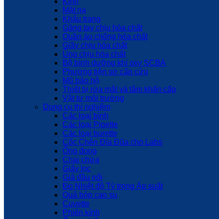
Kính
Mặt nạ
Khẩu trang
Găng tay chịu hóa chất
Quần áo chống hóa chất
Giầy chịu hóa chất
Ủng chịu hóa chất
Bộ bình dưỡng khí oxy SCBA
Phương tiện sơ cấp cứu
Mũ bảo hộ
Thiết bị rửa mắt và tắm khẩn cấp
Vật tư môi trường
Dụng cụ thí nghiệm
Các loại bình
Các loại Pipette
Các loại burette
Cốc Chén Đĩa Đũa cho Labs
Ống đong
Chai chứa
Giấy lọc
Giá đầu nối
Đo Nhiệt độ Tỷ trọng Áp suất
Quả bóp cao su
Cuvette
Phiến kính