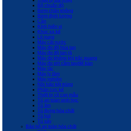
Thiết bị gia nhiệt
Bộ chuẩn độ
Bơm chân không
Bơm định lượng
Cân
Kính hiển vi
Khúc xạ kế
Lò nung
Máy cất nước
Máy đo độ hòa tan
Máy đo độ tan rã
Máy đo không khí trắc quang
Máy đo pH cầm tay/để bàn
Máy lắc
Máy ly tâm
Máy nghiền
Nồi hấp tiệt trùng
Phân cực kế
Thiết bị cô cạn mẫu
Tủ an toàn sinh học
Tủ ấm
Tủ đựng hóa chất
Tủ hút
Tủ sấy
Bảo hộ an toàn hóa chất