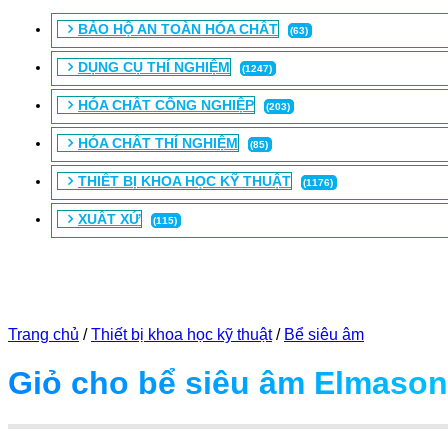
BẢO HỘ AN TOÀN HÓA CHẤT
(63)
DỤNG CỤ THÍ NGHIỆM
(1247)
HÓA CHẤT CÔNG NGHIỆP
(203)
HÓA CHẤT THÍ NGHIỆM
(85)
THIẾT BỊ KHOA HỌC KỸ THUẬT
(1176)
XUẤT XỨ
(115)
Trang chủ
/
Thiết bị khoa học kỹ thuật
/
Bể siêu âm
Giỏ cho bể siêu âm Elmason