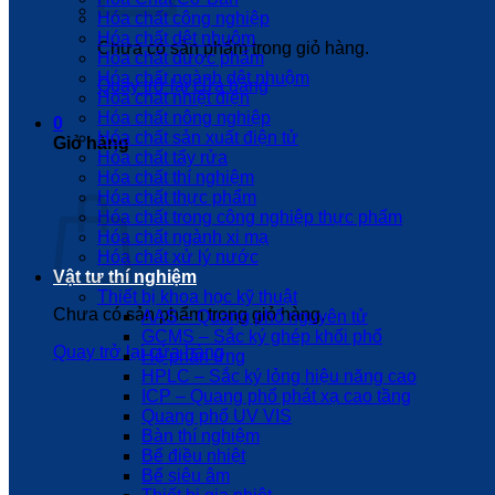
Hóa chất công nghiệp
Hóa chất dệt nhuộm
Chưa có sản phẩm trong giỏ hàng.
Hóa chất dược phẩm
Hóa chất ngành dệt nhuộm
Quay trở lại cửa hàng
Hóa chất nhiệt điện
Hóa chất nông nghiệp
0
Hóa chất sản xuất điện tử
Giỏ hàng
Hóa chất tẩy rửa
Hóa chất thí nghiệm
Hóa chất thực phẩm
Hóa chất trong công nghiệp thực phẩm
Hóa chất ngành xi mạ
Hóa chất xử lý nước
Vật tư thí nghiệm
Thiết bị khoa học kỹ thuật
Chưa có sản phẩm trong giỏ hàng.
AAS – Quang phổ nguyên tử
GCMS – Sắc ký ghép khối phổ
Quay trở lại cửa hàng
Hệ phản ứng
HPLC – Sắc ký lỏng hiệu năng cao
ICP – Quang phổ phát xạ cao tầng
Quang phổ UV VIS
Bàn thí nghiệm
Bể điều nhiệt
Bể siêu âm