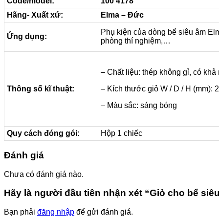
Code/model:
100 4178
Hãng- Xuất xứ:
Elma – Đức
Phụ kiện của dòng bể siêu âm Elm
Ứng dụng:
phòng thí nghiệm,…
– Chất liệu: thép không gỉ, có kh
Thông số kĩ thuật:
– Kích thước giỏ W / D / H (mm): 2
– Màu sắc: sáng bóng
Quy cách đóng gói:
Hộp 1 chiếc
Đánh giá
Chưa có đánh giá nào.
Hãy là người đầu tiên nhận xét “Giỏ cho bể si
Bạn phải
đăng nhập
để gửi đánh giá.