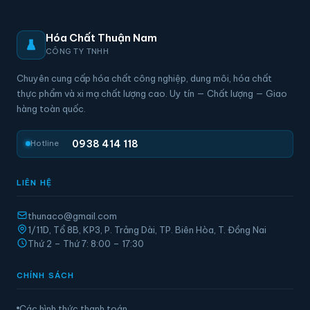
Hóa Chất Thuận Nam
CÔNG TY TNHH
Chuyên cung cấp hóa chất công nghiệp, dung môi, hóa chất
thực phẩm và xi mạ chất lượng cao. Uy tín — Chất lượng — Giao
hàng toàn quốc.
0938 414 118
Hotline
LIÊN HỆ
thunaco@gmail.com
1/11D, Tổ 8B, KP3, P. Trảng Dài, TP. Biên Hòa, T. Đồng Nai
Thứ 2 – Thứ 7: 8:00 – 17:30
CHÍNH SÁCH
Các hình thức thanh toán