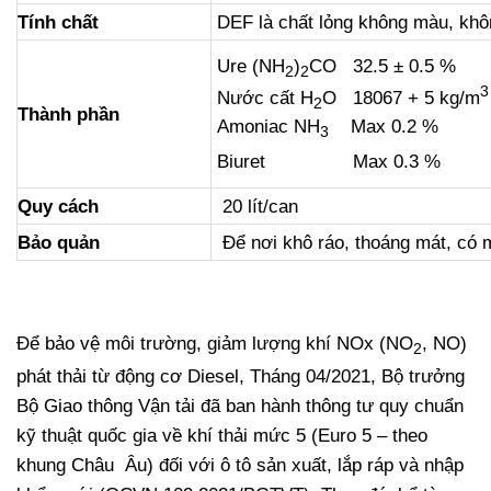
Tính chất
DEF là chất lỏng không màu, khô
Ure (NH
)
CO 32.5 ± 0.5 %
2
2
3
Nước cất H
O 18067 + 5 kg/m
2
Thành phần
Amoniac NH
Max 0.2 %
3
Biuret Max 0.3 %
Quy cách
20 lít/can
Bảo quản
Để nơi khô ráo, thoáng mát, có 
Để bảo vệ môi trường, giảm lượng khí NOx (NO
, NO)
2
phát thải từ động cơ Diesel, Tháng 04/2021, Bộ trưởng
Bộ Giao thông Vận tải đã ban hành thông tư quy chuẩn
kỹ thuật quốc gia về khí thải mức 5 (Euro 5 – theo
khung Châu Âu) đối với ô tô sản xuất, lắp ráp và nhập