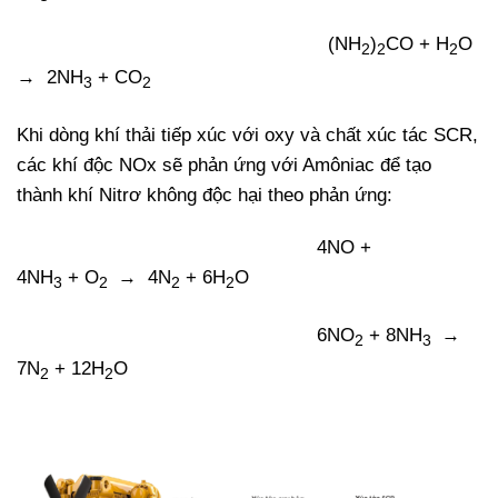
(NH
)
CO + H
O
2
2
2
→ 2NH
+ CO
3
2
Khi dòng khí thải tiếp xúc với oxy và chất xúc tác SCR,
các khí độc NOx sẽ phản ứng với Amôniac để tạo
thành khí Nitrơ không độc hại theo phản ứng:
4NO +
4NH
+ O
→ 4N
+ 6H
O
3
2
2
2
6NO
+ 8NH
→
2
3
7N
+ 12H
O
2
2