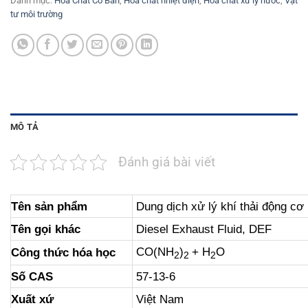
Danh mục:
Hóa Chất Cơ Bản
,
Hóa chất nhiệt điện
,
Hóa chất xử lý nước
,
Vật
tư môi trường
MÔ TẢ
Đánh giá bài viết
Tên sản phẩm
Dung dịch xử lý khí thải động c
Tên gọi khác
Diesel Exhaust Fluid, DEF
CO(NH
)
+ H
O
Công thức hóa học
2
2
2
Số CAS
57-13-6
Xuất xứ
Việt Nam