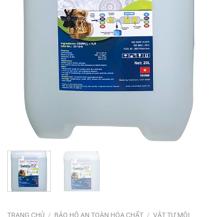
TRANG CHỦ
/
BẢO HỘ AN TOÀN HÓA CHẤT
/
VẬT TƯ MÔI