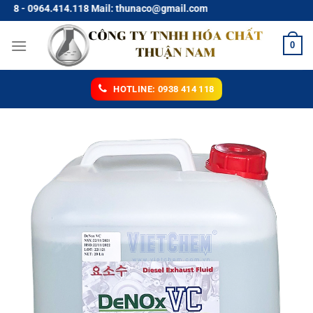
Chuyển
.414.118 Mail: thunaco@gmail.com
đến
nội
0
dung
HOTLINE: 0938 414 118