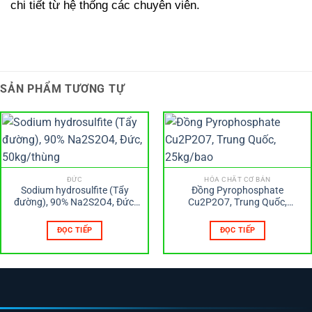
chi tiết từ hệ thống các chuyên viên.
SẢN PHẨM TƯƠNG TỰ
ĐỨC
HÓA CHẤT CƠ BẢN
Sodium hydrosulfite (Tẩy
Đồng Pyrophosphate
đường), 90% Na2S2O4, Đức,
Cu2P2O7, Trung Quốc,
50kg/thùng
25kg/bao
ĐỌC TIẾP
ĐỌC TIẾP