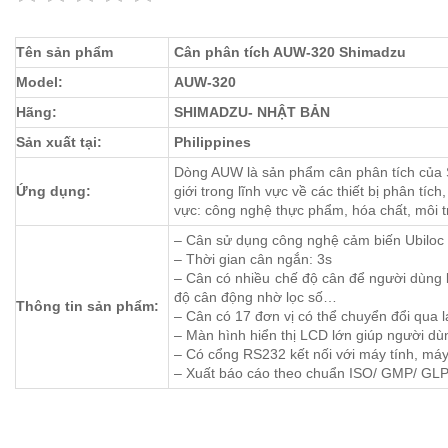
Tên sản phẩm
Cân phân tích AUW-320 Shimadzu
Model:
AUW-320
Hãng:
SHIMADZU- NHẬT BẢN
Sản xuất tại:
Philippines
Dòng AUW là sản phẩm cân phân tích của
Ứng dụng:
giới trong lĩnh vực về các thiết bị phân tíc
vực: công nghệ thực phẩm, hóa chất, môi
– Cân sử dụng công nghệ cảm biến Ubiloc
– Thời gian cân ngắn: 3s
– Cân có nhiều chế độ cân để người dùng l
độ cân động nhờ lọc số…
Thông tin sản phẩm:
– Cân có 17 đơn vị có thể chuyển đổi qua lại
– Màn hình hiển thị LCD lớn giúp người d
– Có cổng RS232 kết nối với máy tính, máy
– Xuất báo cáo theo chuẩn ISO/ GMP/ GL