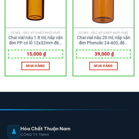
GCMS - SẮC KÝ GHÉP KHỐI PHỔ
GCMS - SẮC KÝ GHÉP KHỐI PHỔ
Chai vial nâu 1.8 ml, nắp vặn
Chai vial nâu 20 ml, nắp vặn
đen PP có lỗ 12x32mm đệm
đen Phenolic 24-400, đệm
PTFE đỏ Wheaton
cao su 14B Wheaton
15,000
₫
39,000
₫
MUA HÀNG
MUA HÀNG
Hóa Chất Thuận Nam
CÔNG TY TNHH