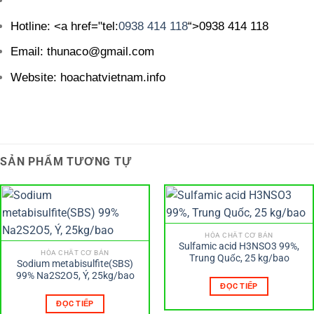
Hotline: <a href="tel:
0938 414 118
“>0938 414 118
Email: thunaco@gmail.com
Website: hoachatvietnam.info
SẢN PHẨM TƯƠNG TỰ
HÓA CHẤT CƠ BẢN
Sulfamic acid H3NSO3 99%,
HÓA CHẤT CƠ BẢN
Trung Quốc, 25 kg/bao
Sodium metabisulfite(SBS)
99% Na2S2O5, Ý, 25kg/bao
ĐỌC TIẾP
ĐỌC TIẾP