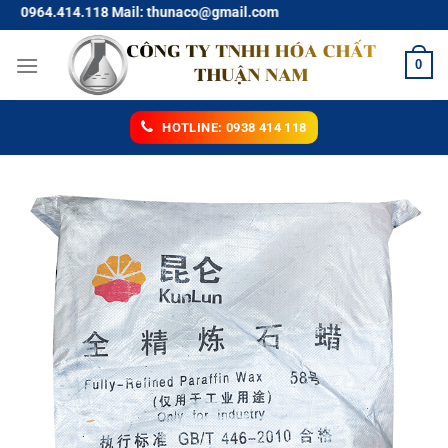
Chuyển
4.414.118 Mail: thunaco@gmail.com
đến
nội
0
dung
HOTLINE: 0938 414 118