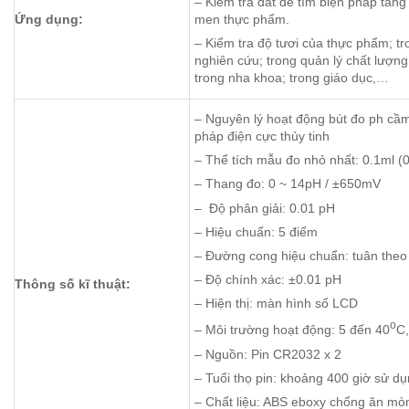
– Kiểm tra đất để tìm biện pháp tăng
Ứng dụng:
men thực phẩm.
– Kiểm tra độ tươi của thực phẩm; tr
nghiên cứu; trong quản lý chất lượng
trong nha khoa; trong giáo dục,…
– Nguyên lý hoạt động bút đo ph cầ
pháp điện cực thủy tinh
– Thể tích mẫu đo nhỏ nhất: 0.1ml (
– Thang đo: 0 ~ 14pH / ±650mV
– Độ phân giải: 0.01 pH
– Hiệu chuẩn: 5 điểm
– Đường cong hiệu chuẩn: tuân theo
– Độ chính xác: ±0.01 pH
Thông số kĩ thuật:
– Hiện thị: màn hình số LCD
o
– Môi trường hoạt động: 5 đến 40
C
– Nguồn: Pin CR2032 x 2
– Tuổi thọ pin: khoảng 400 giờ sử dụn
– Chất liệu: ABS eboxy chống ăn mò