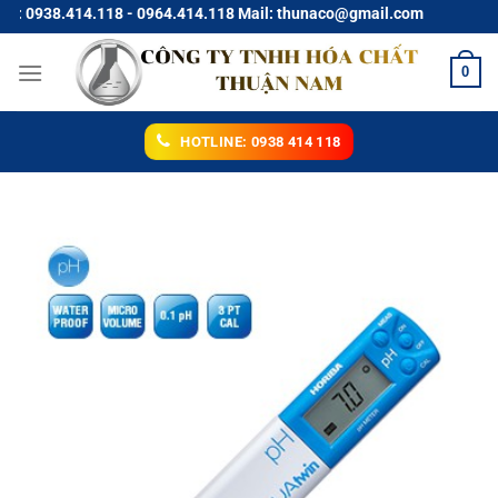
Chuyển
 0938.414.118 - 0964.414.118 Mail: thunaco@gmail.com
đến
nội
0
dung
HOTLINE: 0938 414 118