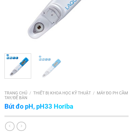
TRANG CHỦ
/
THIẾT BỊ KHOA HỌC KỸ THUẬT
/
MÁY ĐO PH CẦM
TAY/ĐỂ BÀN
Bút đo pH, pH33 Horiba