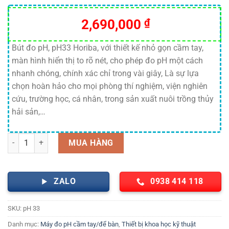
2,690,000
₫
Bút đo pH, pH33 Horiba, với thiết kế nhỏ gọn cầm tay,
màn hình hiển thị to rõ nét, cho phép đo pH một cách
nhanh chóng, chính xác chỉ trong vài giây, Là sự lựa
chọn hoàn hảo cho mọi phòng thí nghiệm, viện nghiên
cứu, trường học, cá nhân, trong sản xuất nuôi trồng thủy
hải sản,…
Bút đo pH, pH33 Horiba số lượng
MUA HÀNG
ZALO
0938 414 118
SKU:
pH 33
Danh mục:
Máy đo pH cầm tay/để bàn
,
Thiết bị khoa học kỹ thuật