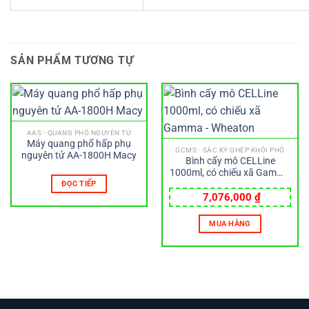
SẢN PHẨM TƯƠNG TỰ
AAS - QUANG PHỔ NGUYÊN TỬ
Máy quang phổ hấp phụ
GCMS - SẮC KÝ GHÉP KHỐI PHỔ
nguyên tử AA-1800H Macy
Bình cấy mô CELLine
1000ml, có chiếu xã Gamma
– Wheaton
ĐỌC TIẾP
7,076,000
₫
MUA HÀNG