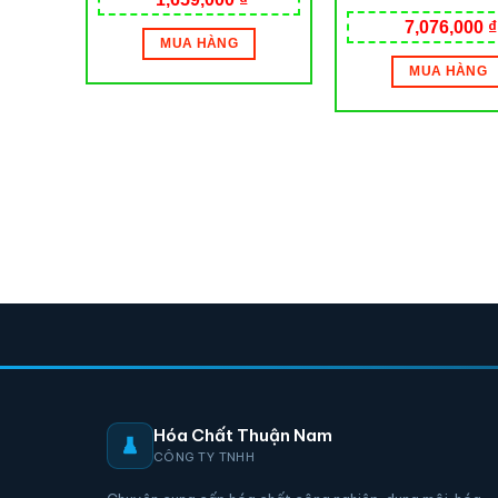
Gamma – Whea
7,076,000
₫
MUA HÀNG
MUA HÀNG
Hóa Chất Thuận Nam
CÔNG TY TNHH