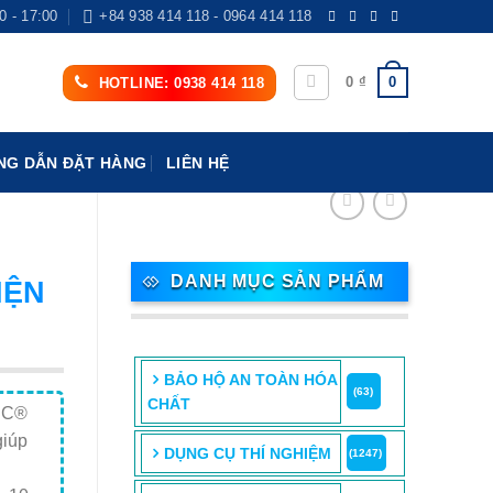
0 - 17:00
+84 938 414 118 - 0964 414 118
0
0
₫
HOTLINE: 0938 414 118
G DẪN ĐẶT HÀNG
LIÊN HỆ
DANH MỤC SẢN PHẨM
IỆN
BẢO HỘ AN TOÀN HÓA
(63)
CHẤT
NIC®
giúp
DỤNG CỤ THÍ NGHIỆM
(1247)