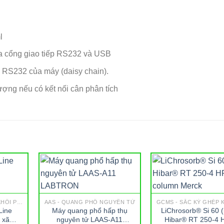
l
ua cổng giao tiếp RS232 và USB
c RS232 của máy (daisy chain).
lượng nếu có kết nối cân phân tích
GCMS - SẮC KÝ GHÉP KHỐI PHỔ
AAS - QUANG PHỔ NGUYÊN TỬ
Line
Máy quang phổ hấp thụ
LiChrosorb® Si 60 
 xã
nguyên tử LAAS-A11
Hibar® RT 250-4