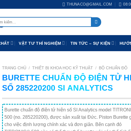
THUNACO@GMAIL.COM
08:0
:
CHẤT
VẬT TƯ THÍ NGHIỆM
TIN TỨC – SỰ KIỆN
HƯỚN
TRANG CHỦ
/
THIẾT BỊ KHOA HỌC KỸ THUẬT
/
BỘ CHUẨN ĐỘ
BURETTE CHUẨN ĐỘ ĐIỆN TỬ H
SỐ 285220200 SI ANALYTICS
Burette chuẩn độ điện tử hiện số SI Analytics model TITRO
500 (no. 285220200), được sản xuất tại Đức. Piston Burette 
cho việc định lượng chính xác và đơn giản. Bên cạnh đó