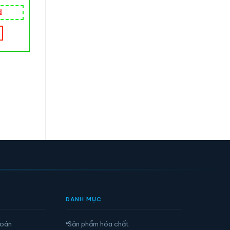
₫
AAS - QUANG PHỔ NGUYÊN TỬ
Máy quang phổ hấp thụ
Nắp cho chai vial 
nguyên tử LAAS-A10
septa PTFE/Silicon
LABTRON
Wheaton
17,000
₫
ĐỌC TIẾP
MUA HÀNG
DANH MỤC
toán
Sản phẩm hóa chất