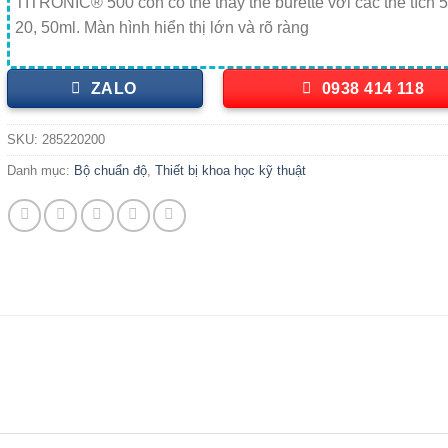
TITRONIC® 500 còn có thể thay thế burette với các thể tích 5
20, 50ml. Màn hình hiển thị lớn và rõ ràng
ZALO
0938 414 118
SKU:
285220200
Danh mục:
Bộ chuẩn độ
,
Thiết bị khoa học kỹ thuật