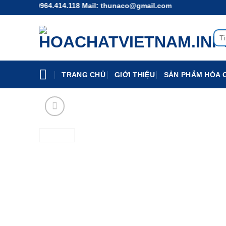
Chuyển
.118 - 0964.414.118 Mail: thunaco@gmail.com
đến
nội
Tìm
dung
kiếm
TRANG CHỦ
GIỚI THIỆU
SẢN PHẨM HÓA 