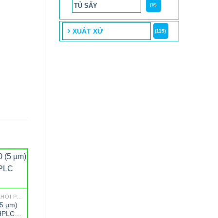
TỦ SẤY
(75)
XUẤT XỨ
(115)
GCMS - SẮC KÝ GHÉP KHỐI PHỔ
(5 µm)
 HPLC