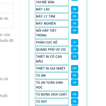
TAY/ĐỂ BÀN
MÁY LẮC
(36)
MÁY LY TÂM
(26)
ẩn độ,
MÁY NGHIỀN
(12)
NỒI HẤP TIỆT
(55)
ác của
TRÙNG
 Chuẩn độ
PHÂN CỰC KẾ
(1)
QUANG PHỔ UV VIS
(33)
THIẾT BỊ CÔ CẠN
(13)
MẪU
THIẾT BỊ GIA NHIỆT
(121)
TỦ ẤM
(64)
ệu vỏ
TỦ AN TOÀN SINH
(15)
HỌC
TỦ ĐỰNG HÓA CHẤT
(49)
chuột
TỦ HÚT
(39)