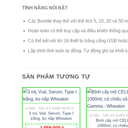
TÍNH NĂNG NỔI BẬT
Các Burette thay thế với thể tích 5, 10, 20 và 50 m
Hoàn toàn có thể truy cập và điều khiển thông q
Có thể kết nối tới 16 thiết bị bằng cổng USB hoặ
Lập trình tính toán tự động. Tự động ghi lại khối 
SẢN PHẨM TƯƠNG TỰ
GCMS - SẮC KÝ GHÉP KHỐI PHỔ
3 mL Vial, Serum, Type I
trắng, ko nắp Wheaton
Bình cấy mô CEL
1000ml, có chiếu
1,659,000
₫