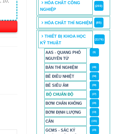
, 10,
HÓA CHẤT CÔNG
(203)
NGHIỆP
HÓA CHẤT THÍ NGHIỆM
(85)
THIẾT BỊ KHOA HỌC
(1176)
KỸ THUẬT
AAS - QUANG PHỔ
(6)
NGUYÊN TỬ
BÀN THÍ NGHIỆM
(40)
BỂ ĐIỀU NHIỆT
(34)
BỂ SIÊU ÂM
(59)
BỘ CHUẨN ĐỘ
(27)
BƠM CHÂN KHÔNG
(20)
BƠM ĐỊNH LƯỢNG
(13)
CÂN
(131)
GCMS - SẮC KÝ
(23)