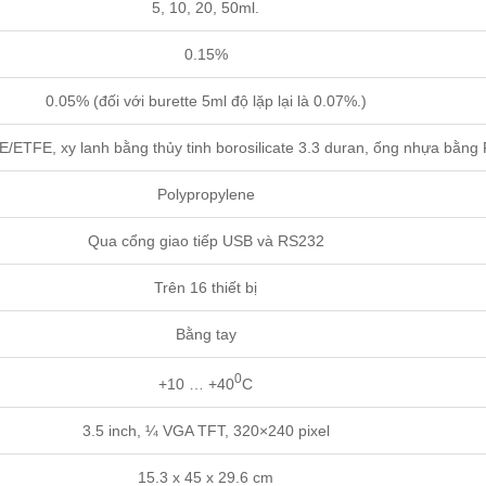
5, 10, 20, 50ml.
0.15%
0.05% (đối với burette 5ml độ lặp lại là 0.07%.)
/ETFE, xy lanh bằng thủy tinh borosilicate 3.3 duran, ống nhựa bằng
Polypropylene
Qua cổng giao tiếp USB và RS232
Trên 16 thiết bị
Bằng tay
0
+10 … +40
C
3.5 inch, ¼ VGA TFT, 320×240 pixel
15.3 x 45 x 29.6 cm