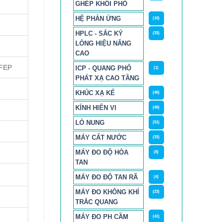
GHÉP KHỐI PHỔ
HỆ PHẢN ỨNG
(10)
HPLC - SẮC KÝ
(33)
LỎNG HIỆU NĂNG
CAO
 FEP
ICP - QUANG PHỔ
(1)
PHÁT XẠ CAO TẦNG
KHÚC XẠ KẾ
(40)
KÍNH HIỂN VI
(40)
LÒ NUNG
(51)
MÁY CẤT NƯỚC
(33)
MÁY ĐO ĐỘ HÒA
(8)
TAN
MÁY ĐO ĐỘ TAN RÃ
(4)
MÁY ĐO KHÔNG KHÍ
(23)
TRẮC QUANG
MÁY ĐO PH CẦM
(41)