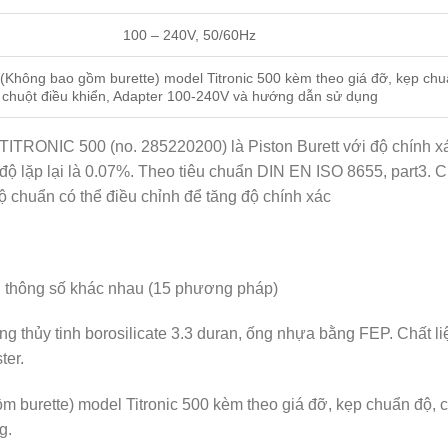
100 – 240V, 50/60Hz
(Không bao gồm burette) model Titronic 500 kèm theo giá đỡ, kẹp chu
chuột điều khiển, Adapter 100-240V và hướng dẫn sử dụng
l TITRONIC 500 (no. 285220200) là Piston Burett với độ chính x
l độ lặp lại là 0.07%. Theo tiêu chuẩn DIN EN ISO 8655, part3.
độ chuẩn có thể điều chỉnh để tăng độ chính xác
 thông số khác nhau (15 phương pháp)
g thủy tinh borosilicate 3.3 duran, ống nhựa bằng FEP. Chất li
ter.
 burette) model Titronic 500 kèm theo giá đỡ, kẹp chuẩn độ, 
ng.