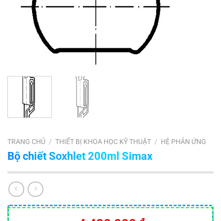
TRANG CHỦ
/
THIẾT BỊ KHOA HỌC KỸ THUẬT
/
HỆ PHẢN ỨNG
Bộ chiết Soxhlet 200ml Simax