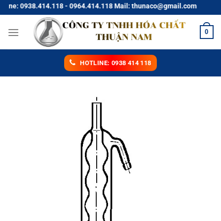
Chuyển
: 0938.414.118 - 0964.414.118 Mail: thunaco@gmail.com
đến
nội
0
dung
HOTLINE: 0938 414 118