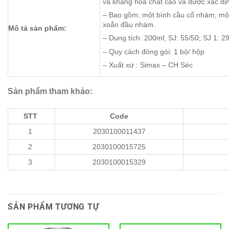
và kháng hóa chất cao và được xác đị
– Bao gồm: một bình cầu cổ nhám, một
xoắn đầu nhám.
Mô tả sản phẩm:
– Dung tích: 200ml; SJ: 55/50; SJ 1: 2
– Quy cách đóng gói: 1 bộ/ hộp
– Xuất xứ : Simax – CH Séc
Sản phẩm tham khảo:
STT
Code
1
2030100011437
2
2030100015725
3
2030100015329
SẢN PHẨM TƯƠNG TỰ