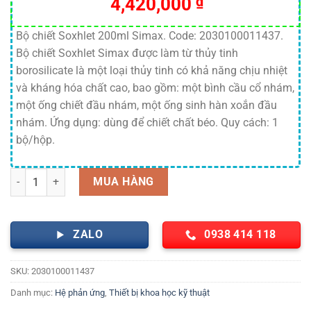
4,420,000
₫
Bộ chiết Soxhlet 200ml Simax. Code: 2030100011437.
Bộ chiết Soxhlet Simax được làm từ thủy tinh
borosilicate là một loại thủy tinh có khả năng chịu nhiệt
và kháng hóa chất cao, bao gồm: một bình cầu cổ nhám,
một ống chiết đầu nhám, một ống sinh hàn xoắn đầu
nhám. Ứng dụng: dùng để chiết chất béo. Quy cách: 1
bộ/hộp.
Bộ chiết Soxhlet 200ml Simax số lượng
MUA HÀNG
ZALO
0938 414 118
SKU:
2030100011437
Danh mục:
Hệ phản ứng
,
Thiết bị khoa học kỹ thuật