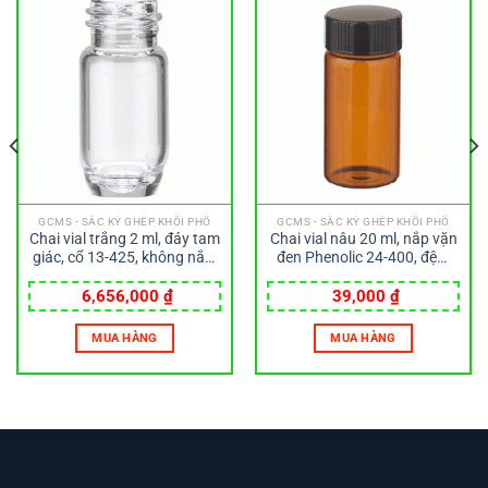
GCMS - SẮC KÝ GHÉP KHỐI PHỔ
GCMS - SẮC KÝ GHÉP KHỐI PHỔ
Chai vial trắng 2 ml, đáy tam
Chai vial nâu 20 ml, nắp vặn
giác, cổ 13-425, không nắp,
đen Phenolic 24-400, đệm
loại E-Z Ex-Traction
cao su 14B Wheaton
Wheaton
6,656,000
₫
39,000
₫
MUA HÀNG
MUA HÀNG