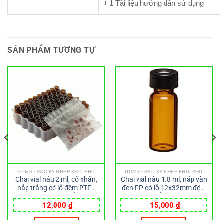
+ 1 Tài liệu hướng dẫn sử dụng
SẢN PHẨM TƯƠNG TỰ
GCMS - SẮC KÝ GHÉP KHỐI PHỔ
GCMS - SẮC KÝ GHÉP KHỐI PHỔ
Chai vial nâu 2 ml, cổ nhấn,
Chai vial nâu 1.8 ml, nắp vặn
nắp trắng có lỗ đệm PTFE
đen PP có lỗ 12x32mm đệm
Rubber Liner, có chổ ghi chú
PTFE đỏ Wheaton
12x32mm Wheaton
12,000
₫
15,000
₫