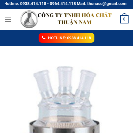
Chuyển
line: 0938.414.118 - 0964.414.118 Mail: thunaco@gmail.com
đến
nội
0
dung
HOTLINE: 0938 414 118