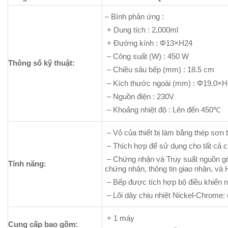
– Bình phản ứng :
+ Dung tích : 2,000ml
+ Đường kính : Φ13×H24
– Công suất (W) : 450 W
Thông số kỹ thuật:
– Chiều sâu bếp (mm) : 18.5 cm
– Kích thước ngoài (mm) : Φ19.0×H
– Nguồn điện : 230V
– Khoảng nhiệt độ : Lên đến 450℃
– Vỏ của thiết bị làm bằng thép sơn t
– Thích hợp để sử dụng cho tất cả c
– Chứng nhận và Truy suất nguồn gố
Tính năng:
chứng nhận, thông tin giao nhận, và 
– Bếp được tích hợp bộ điều khiển n
– Lõi dây chịu nhiệt Nickel-Chrome: 
+ 1 máy
Cung cấp bao gồm: