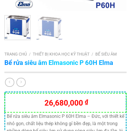
TRANG CHỦ
/
THIẾT BỊ KHOA HỌC KỸ THUẬT
/
BỂ SIÊU ÂM
Bể rửa siêu âm Elmasonic P 60H Elma
26,680,000
₫
Bể rửa siêu âm Elmasonic P 60H Elma – Đức, với thiết kế
nhỏ gọn, chất liệu thép không gỉ bền đẹp, là một trong
những dòng bể siêu âm sử dụng sóng siêu âm đa tần, lý