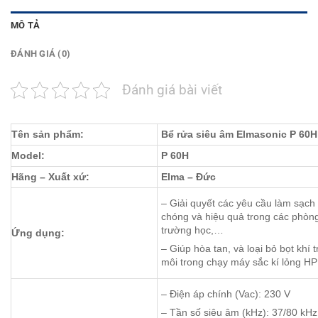
MÔ TẢ
ĐÁNH GIÁ (0)
Đánh giá bài viết
Tên sản phẩm:
Bể rửa siêu âm Elmasonic P 60H
Model:
P 60H
Hãng – Xuất xứ:
Elma – Đức
– Giải quyết các yêu cầu làm sạc
chóng và hiệu quả trong các phòng
trường học,…
Ứng dụng:
– Giúp hòa tan, và loại bỏ bọt khí
môi trong chạy máy sắc kí lỏng 
– Điện áp chính (Vac): 230 V
– Tần số siêu âm (kHz): 37/80 kHz