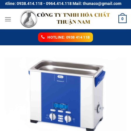
Chuyển
ine: 0938.414.118 - 0964.414.118 Mail: thunaco@gmail.com
đến
nội
0
dung
HOTLINE: 0938 414 118