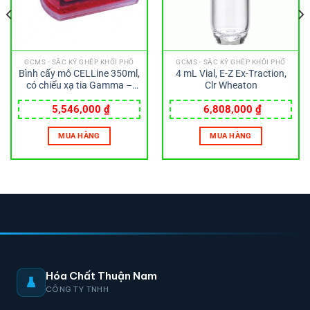
GCMS - SẮC KÝ GHÉP KHỐI PHỔ
GCMS - SẮC KÝ GHÉP KHỐI PHỔ
Bình cấy mô CELLine 350ml,
4 mL Vial, E-Z Ex-Traction,
có chiếu xạ tia Gamma –
Clr Wheaton
Wheaton
5,546,000
₫
6,808,000
₫
MUA HÀNG
MUA HÀNG
Hóa Chất Thuận Nam
CÔNG TY TNHH