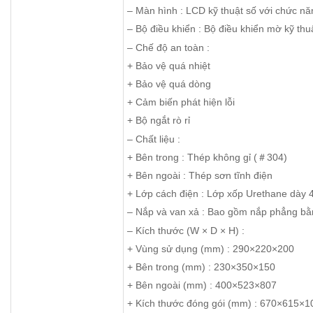
– Màn hình : LCD kỹ thuật số với chức n
– Bộ điều khiển : Bộ điều khiển mờ kỹ th
– Chế độ an toàn :
+ Bảo vệ quá nhiệt
+ Bảo vệ quá dòng
+ Cảm biến phát hiện lỗi
+ Bộ ngắt rò rỉ
– Chất liệu :
+ Bên trong : Thép không gỉ (＃304)
+ Bên ngoài : Thép sơn tĩnh điện
+ Lớp cách điện : Lớp xốp Urethane dày
– Nắp và van xả : Bao gồm nắp phẳng bằn
– Kích thước (W × D × H) :
+ Vùng sử dụng (mm) : 290×220×200
+ Bên trong (mm) : 230×350×150
+ Bên ngoài (mm) : 400×523×807
+ Kích thước đóng gói (mm) : 670×615×1