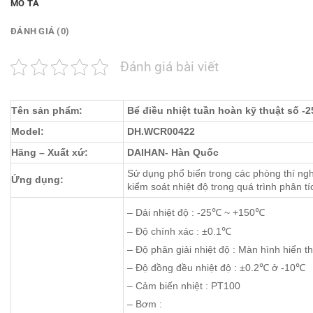
MÔ TẢ
ĐÁNH GIÁ (0)
Đánh giá bài viết
Tên sản phẩm:
Bể điều nhiệt tuần hoàn kỹ thuật số
Model:
DH.WCR00422
Hãng – Xuất xứ:
DAIHAN- Hàn Quốc
Sử dụng phổ biến trong các phòng thí ng
Ứng dụng:
kiểm soát nhiệt độ trong quá trình phân t
– Dải nhiệt độ : -25℃ ~ +150℃
– Độ chính xác : ±0.1℃
– Độ phân giải nhiệt độ : Màn hình hiển t
– Độ đồng đều nhiệt độ : ±0.2℃ ở -10℃
– Cảm biến nhiệt : PT100
– Bơm :