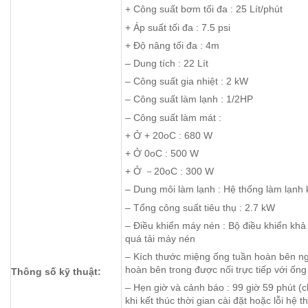
+ Công suất bơm tối đa : 25 Lít/phút
+ Áp suất tối đa : 7.5 psi
+ Độ nâng tối đa : 4m
– Dung tích : 22 Lít
– Công suất gia nhiệt : 2 kW
– Công suất làm lạnh : 1/2HP
– Công suất làm mát :
+ Ở + 20oC : 680 W
+ Ở 0oC : 500 W
+ Ở －20oC : 300 W
– Dung môi làm lạnh : Hệ thống làm lạn
– Tổng công suất tiêu thụ : 2.7 kW
– Điều khiển máy nén : Bộ điều khiển khả
quá tải máy nén
– Kích thước miệng ống tuần hoàn bên ngo
hoàn bên trong được nối trực tiếp với ống
Thông số kỹ thuật:
– Hẹn giờ và cảnh báo : 99 giờ 59 phút (c
khi kết thúc thời gian cài đặt hoặc lỗi hệ t