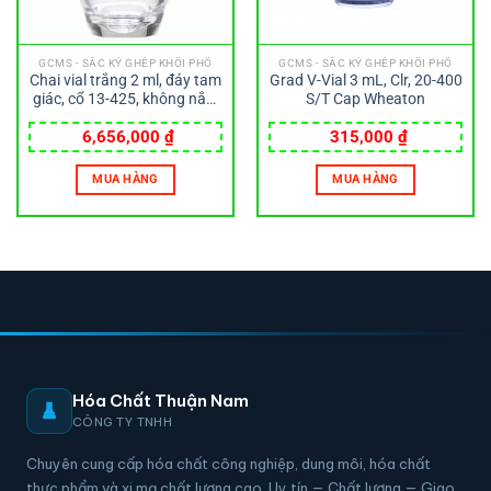
GCMS - SẮC KÝ GHÉP KHỐI PHỔ
GCMS - SẮC KÝ GHÉP KHỐI PHỔ
Chai vial trắng 2 ml, đáy tam
Grad V-Vial 3 mL, Clr, 20-400
giác, cổ 13-425, không nắp,
S/T Cap Wheaton
loại E-Z Ex-Traction
Wheaton
6,656,000
₫
315,000
₫
MUA HÀNG
MUA HÀNG
Hóa Chất Thuận Nam
CÔNG TY TNHH
Chuyên cung cấp hóa chất công nghiệp, dung môi, hóa chất
thực phẩm và xi mạ chất lượng cao. Uy tín — Chất lượng — Giao