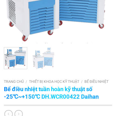
TRANG CHỦ
/
THIẾT BỊ KHOA HỌC KỸ THUẬT
/
BỂ ĐIỀU NHIỆT
Bể điều nhiệt tuần hoàn kỹ thuật số
-25℃~+150℃ DH.WCR00422 Daihan