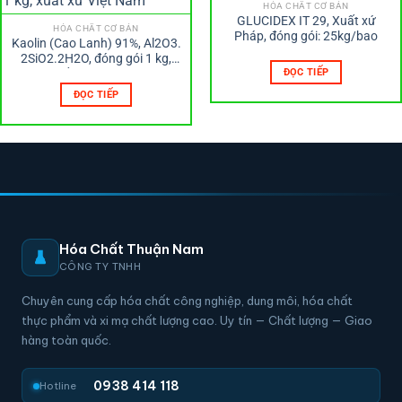
HÓA CHẤT CƠ BẢN
GLUCIDEX IT 29, Xuất xứ
HÓA CHẤT CƠ BẢN
Pháp, đóng gói: 25kg/bao
Kaolin (Cao Lanh) 91%, Al2O3.
2SiO2.2H2O, đóng gói 1 kg,
xuất xứ Việt Nam
ĐỌC TIẾP
ĐỌC TIẾP
Hóa Chất Thuận Nam
CÔNG TY TNHH
Chuyên cung cấp hóa chất công nghiệp, dung môi, hóa chất
thực phẩm và xi mạ chất lượng cao. Uy tín — Chất lượng — Giao
hàng toàn quốc.
0938 414 118
Hotline