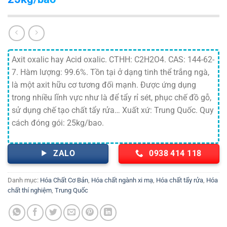
Axit oxalic hay Acid oxalic. CTHH: C2H2O4. CAS: 144-62-
7. Hàm lượng: 99.6%. Tồn tại ở dạng tinh thể trắng ngà,
là một axit hữu cơ tương đối mạnh. Được ứng dụng
trong nhiều lĩnh vực như là để tẩy rỉ sét, phục chế đồ gỗ,
sử dụng chế tạo chất tẩy rửa… Xuất xứ: Trung Quốc. Quy
cách đóng gói: 25kg/bao.
ZALO
0938 414 118
Danh mục:
Hóa Chất Cơ Bản
,
Hóa chất ngành xi mạ
,
Hóa chất tẩy rửa
,
Hóa
chất thí nghiệm
,
Trung Quốc