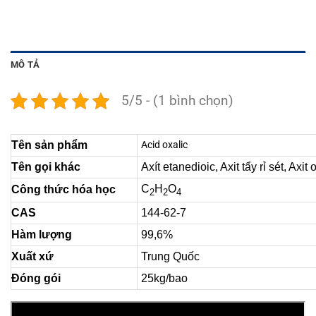
MÔ TẢ
5/5 - (1 bình chọn)
Tên sản phẩm
Acid oxalic
Tên gọi khác
Axít etanedioic, Axit tẩy rỉ sét, Axit 
C
H
O
Công thức hóa học
2
2
4
CAS
144-62-7
Hàm lượng
99,6%
Xuất xứ
Trung Quốc
Đóng gói
25kg/bao