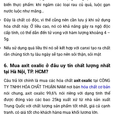
biến thực phẩm: khi ngâm các loại rau củ quả, luộc gạn
nước luộc như măng…
Đây là chất có độc, vì thế cũng nên cần lưu ý khi sử dụng
hóa chất này. Ở liều cao, nó có khả năng gây ra ngộ độc
cấp tính, có thể dẫn đến tử vong với hàm lượng khoảng 4 –
5g.
Nếu sử dụng quá liều thì nó sẽ kết hợp với canxi tạo ra chất
rắn chúng tích tụ lâu ngày sẽ tạo nên sỏi thận, sỏi mật
6. Mua axit oxalic ở đâu uy tín chất lượng nhất
tại Hà Nội, TP. HCM?
Câu trả lời chính là mua các hóa chất
axit oxalic
tại CÔNG
TY TNHH HÓA CHẤT THUẬN NAM nơi bán
hóa chất cơ bản
nói chung, axit oxalic 99,6% nói riêng với dạng tinh thể
được đóng vào các bao 25kg xuất xứ từ nhà sản xuất
Trung Quốc với chất lượng sản phẩm tốt nhất, giá cả cạnh
tranh, có giá tốt cho khách hàng mua khối lượng lớn.