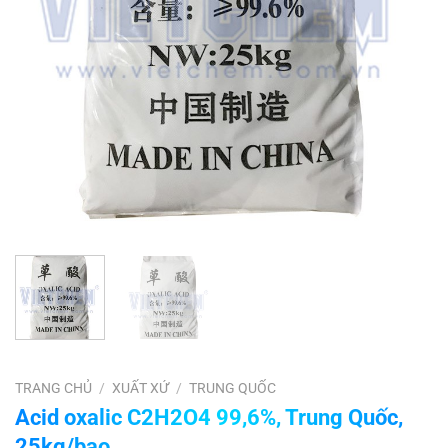
TRANG CHỦ
/
XUẤT XỨ
/
TRUNG QUỐC
Acid oxalic C2H2O4 99,6%, Trung Quốc,
25kg/bao