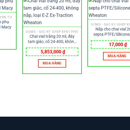
UYÊN TỬ
p phụ
GCMS - SẮC KÝ GHÉP K
H Macy
Nắp cho chai vial 2
GCMS - SẮC KÝ GHÉP KHỐI PHỔ
septa PTFE/Silicon
Chai vial trắng 20 ml, đáy
Wheaton
tam giác, cổ 24-400, không
17,000
₫
nắp, loại E-Z Ex-Traction
5,853,000
₫
Wheaton
MUA HÀNG
MUA HÀNG