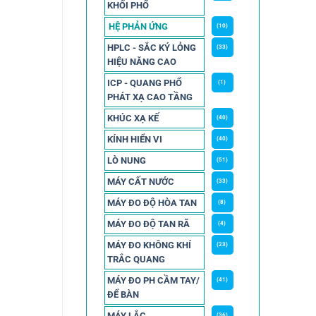
KHỐI PHỔ
HỆ PHẢN ỨNG
(10)
HPLC - SẮC KÝ LỎNG
(33)
HIỆU NĂNG CAO
ICP - QUANG PHỔ
(1)
PHÁT XẠ CAO TẦNG
KHÚC XẠ KẾ
(40)
KÍNH HIỂN VI
(40)
LÒ NUNG
(51)
MÁY CẤT NƯỚC
(33)
MÁY ĐO ĐỘ HÒA TAN
(8)
MÁY ĐO ĐỘ TAN RÃ
(4)
MÁY ĐO KHÔNG KHÍ
(23)
TRẮC QUANG
MÁY ĐO PH CẦM TAY/
(41)
ĐỂ BÀN
MÁY LẮC
(36)