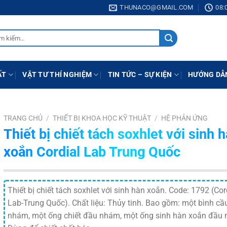
THUNACO@GMAIL.COM
08:
:
ẤT
VẬT TƯ THÍ NGHIỆM
TIN TỨC – SỰ KIỆN
HƯỚNG DẪ
TRANG CHỦ
/
THIẾT BỊ KHOA HỌC KỸ THUẬT
/
HỆ PHẢN ỨNG
Thiết bị chiết tách soxhlet với sinh 
xoắn Cordial Lab Trung Quốc
Thiết bị chiết tách soxhlet với sinh hàn xoắn. Code: 1792 (Cor
Lab-Trung Quốc). Chất liệu: Thủy tinh. Bao gồm: một bình cầ
nhám, một ống chiết đầu nhám, một ống sinh hàn xoắn đầu