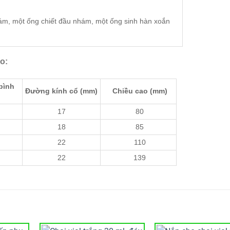
ám, một ống chiết đầu nhám, một ống sinh hàn xoắn
ảo:
bình
Đường kính cổ (mm)
Chiều cao (mm)
17
80
18
85
22
110
22
139