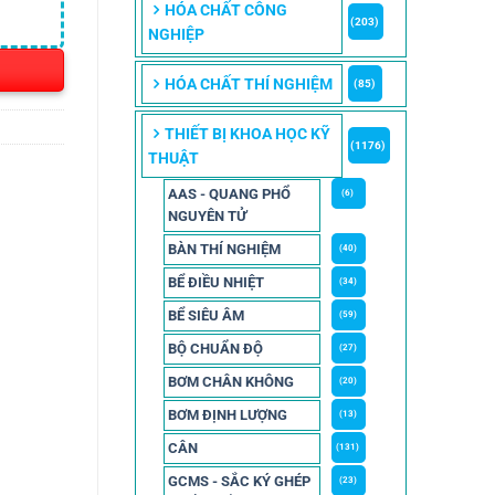
HÓA CHẤT CÔNG
(203)
NGHIỆP
HÓA CHẤT THÍ NGHIỆM
(85)
THIẾT BỊ KHOA HỌC KỸ
(1176)
THUẬT
AAS - QUANG PHỔ
(6)
NGUYÊN TỬ
BÀN THÍ NGHIỆM
(40)
BỂ ĐIỀU NHIỆT
(34)
BỂ SIÊU ÂM
(59)
BỘ CHUẨN ĐỘ
(27)
BƠM CHÂN KHÔNG
(20)
BƠM ĐỊNH LƯỢNG
(13)
CÂN
(131)
GCMS - SẮC KÝ GHÉP
(23)