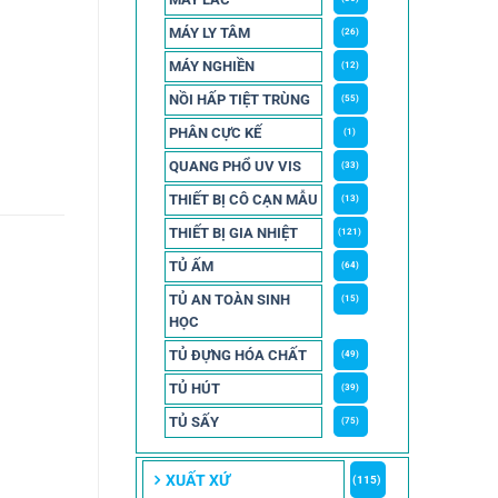
MÁY LY TÂM
(26)
MÁY NGHIỀN
(12)
NỒI HẤP TIỆT TRÙNG
(55)
PHÂN CỰC KẾ
(1)
QUANG PHỔ UV VIS
(33)
THIẾT BỊ CÔ CẠN MẪU
(13)
THIẾT BỊ GIA NHIỆT
(121)
TỦ ẤM
(64)
TỦ AN TOÀN SINH
(15)
HỌC
TỦ ĐỰNG HÓA CHẤT
(49)
TỦ HÚT
(39)
TỦ SẤY
(75)
XUẤT XỨ
(115)