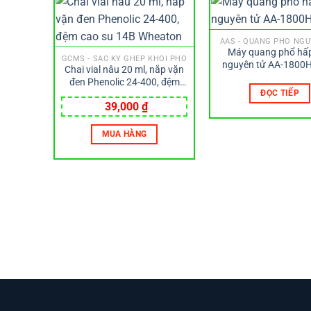
AAS - QUANG PHỔ NG
Máy quang phổ hấ
GCMS - SẮC KÝ GHÉP KHỐI PHỔ
nguyên tử AA-1800
Chai vial nâu 20 ml, nắp vặn
đen Phenolic 24-400, đệm
ĐỌC TIẾP
cao su 14B Wheaton
39,000
₫
MUA HÀNG