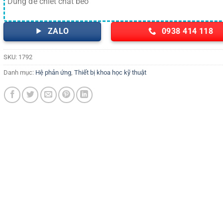
Dùng để chiết chất béo
ZALO
0938 414 118
SKU:
1792
Danh mục:
Hệ phản ứng
,
Thiết bị khoa học kỹ thuật