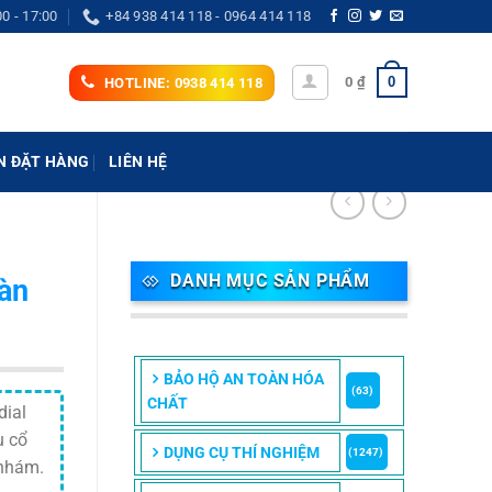
00 - 17:00
+84 938 414 118 - 0964 414 118
0
0
₫
HOTLINE: 0938 414 118
N ĐẶT HÀNG
LIÊN HỆ
DANH MỤC SẢN PHẨM
hàn
BẢO HỘ AN TOÀN HÓA
(63)
CHẤT
dial
u cổ
DỤNG CỤ THÍ NGHIỆM
(1247)
 nhám.