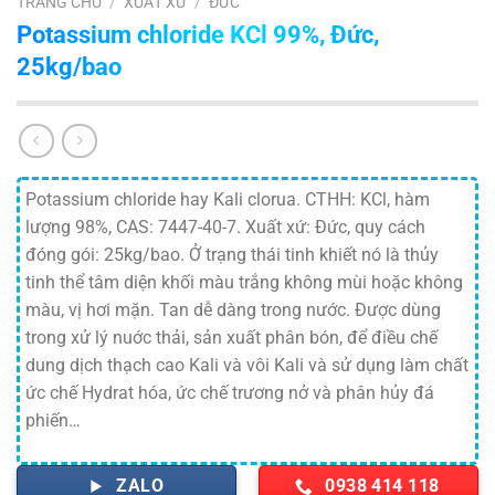
TRANG CHỦ
/
XUẤT XỨ
/
ĐỨC
Potassium chloride KCl 99%, Đức,
25kg/bao
Potassium chloride hay Kali clorua. CTHH: KCl, hàm
lượng 98%, CAS: 7447-40-7. Xuất xứ: Đức, quy cách
đóng gói: 25kg/bao. Ở trạng thái tinh khiết nó là thủy
tinh thể tâm diện khối màu trắng không mùi hoặc không
màu, vị hơi mặn. Tan dễ dàng trong nước. Được dùng
trong xử lý nuớc thải, sản xuất phân bón, để điều chế
dung dịch thạch cao Kali và vôi Kali và sử dụng làm chất
ức chế Hydrat hóa, ức chế trương nở và phân hủy đá
phiến…
ZALO
0938 414 118