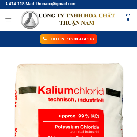
Chuyển
8 Mail: thunaco@gmail.com
đến
nội
0
dung
HOTLINE: 0938 414 118