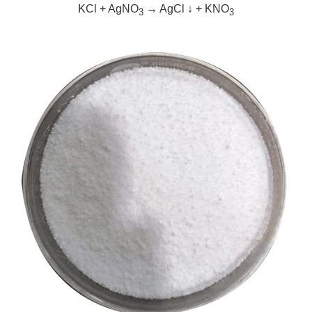
KCl + AgNO
→ AgCl ↓ + KNO
3
3