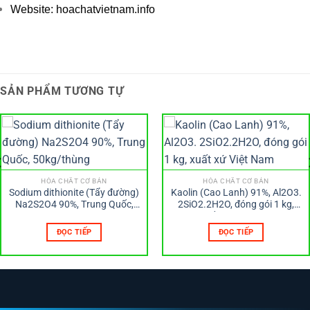
Website: hoachatvietnam.info
SẢN PHẨM TƯƠNG TỰ
HÓA CHẤT CƠ BẢN
HÓA CHẤT CƠ BẢN
Sodium dithionite (Tẩy đường)
Kaolin (Cao Lanh) 91%, Al2O3.
Na2S2O4 90%, Trung Quốc,
2SiO2.2H2O, đóng gói 1 kg,
50kg/thùng
xuất xứ Việt Nam
ĐỌC TIẾP
ĐỌC TIẾP