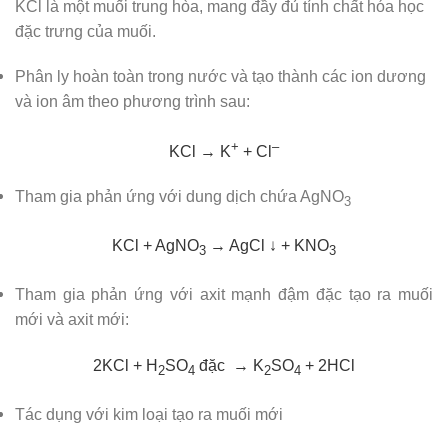
KCl là một muối trung hòa, mang đầy đủ tính chất hóa học
đặc trưng của muối.
Phân ly hoàn toàn trong nước và tạo thành các ion dương
và ion âm theo phương trình sau:
+
–
KCl → K
+ Cl
Tham gia phản ứng với dung dịch chứa AgNO
3
KCl + AgNO
→ AgCl ↓ + KNO
3
3
Tham gia phản ứng với axit mạnh đậm đặc tạo ra muối
mới và axit mới:
2KCl + H
SO
đặc → K
SO
+ 2HCl
2
4
2
4
Tác dụng với kim loại tạo ra muối mới