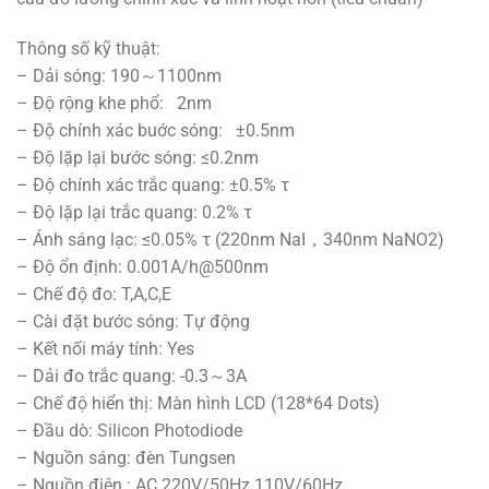
Thông số kỹ thuật:
– Dải sóng: 190～1100nm
– Độ rộng khe phổ: 2nm
– Độ chính xác buớc sóng: ±0.5nm
– Độ lặp lại bước sóng: ≤0.2nm
– Độ chính xác trắc quang: ±0.5% τ
– Độ lặp lại trắc quang: 0.2% τ
– Ánh sáng lạc: ≤0.05% τ (220nm NaI，340nm NaNO2)
– Độ ổn định: 0.001A/h@500nm
– Chế độ đo: T,A,C,E
– Cài đặt bước sóng: Tự động
– Kết nối máy tính: Yes
– Dải đo trắc quang: -0.3～3A
– Chế độ hiển thị: Màn hình LCD (128*64 Dots)
– Đầu dò: Silicon Photodiode
– Nguồn sáng: đèn Tungsen
– Nguồn điện : AC 220V/50Hz 110V/60Hz