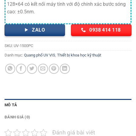
128×64 có kết nối máy tính với độ chính xác bước sóng
cao: ±0.5nm.
ZALO
0938 414 118
SKU:
UV-1500PC
Danh mục:
Quang phổ UV VIS
,
Thiết bị khoa học kỹ thuật
MÔ TẢ
ĐÁNH GIÁ (0)
Đánh giá bài viết