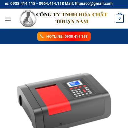
Chuyển
e: 0938.414.118 - 0964.414.118 Mail: thunaco@gmail.com
đến
nội
0
dung
HOTLINE: 0938 414 118