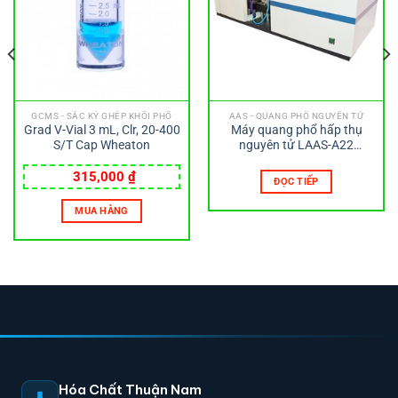
GCMS - SẮC KÝ GHÉP KHỐI PHỔ
AAS - QUANG PHỔ NGUYÊN TỬ
Grad V-Vial 3 mL, Clr, 20-400
Máy quang phổ hấp thụ
S/T Cap Wheaton
nguyên tử LAAS-A22
LABTRON
315,000
₫
ĐỌC TIẾP
MUA HÀNG
Hóa Chất Thuận Nam