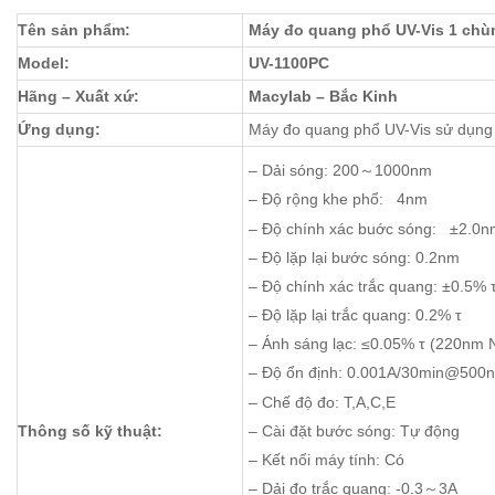
Tên sản phẩm:
Máy đo quang phổ UV-Vis 1 chù
Model:
UV-1100PC
Hãng – Xuất xứ:
Macylab – Bắc Kinh
Ứng dụng:
Máy đo quang phổ UV-Vis sử dụng 
– Dải sóng: 200～1000nm
– Độ rộng khe phổ: 4nm
– Độ chính xác buớc sóng: ±2.0n
– Độ lặp lại bước sóng: 0.2nm
– Độ chính xác trắc quang: ±0.5% 
– Độ lặp lại trắc quang: 0.2% τ
– Ánh sáng lạc: ≤0.05% τ (220n
– Độ ổn định: 0.001A/30min@500
– Chế độ đo: T,A,C,E
– Cài đặt bước sóng: Tự động
Thông số kỹ thuật:
– Kết nối máy tính: Có
– Dải đo trắc quang: -0.3～3A