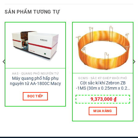
SẢN PHẨM TƯƠNG TỰ
AAS - QUANG PHỔ NGUYÊN TỬ
Máy quang phổ hấp phụ
GCMS - SẮC KÝ GHÉP KHỐI PHỔ
Cột sắc kí khí Zebron ZB
nguyên tử AA-1800C Macy
-1MS (30m x 0.25mm x 0.25
µm) Phenomenex
ĐỌC TIẾP
9,373,000
₫
MUA HÀNG