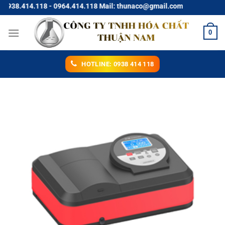
Chuyển
8.414.118 - 0964.414.118 Mail: thunaco@gmail.com
đến
nội
0
dung
HOTLINE: 0938 414 118