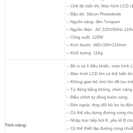
– Chế độ hiển thị: Màn hình LCD (
– Đầu dò: Silicon Photodiode
– Nguồn sáng: đèn Tungsen
– Nguồn điện : AC 220V/50Hz 110
– Công suất: 120W
– Kích thước: 460×330×210mm
– Khối lượng: 11Kg
– Bộ vi xử lí điều khiển, màn hình
– Màn hình LCD lớn có thể hiển thị
– Không gian bộ nhớ lớn để lưu tr
– Tự động bằng không, chức năng
– Điều chỉnh tự động bước sóng
– Đèn ngoài, thay đổi bộ lọc tự 
– Có thể xâu dựng đường cong chu
– Nhập trực tiếp bởi K, yếu tố B 
Tính năng:
– Có thể thiết lập đường cong chu