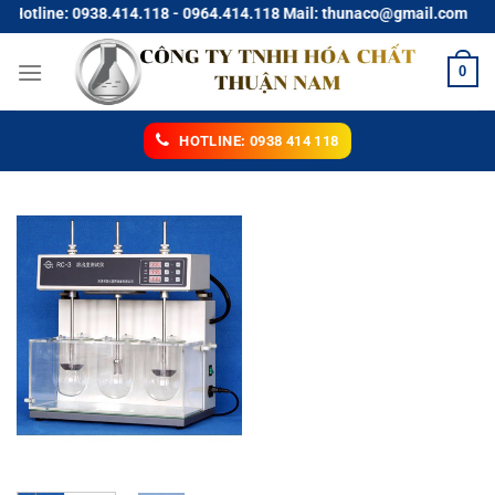
Chuyển
tline: 0938.414.118 - 0964.414.118 Mail: thunaco@gmail.com
đến
nội
0
dung
HOTLINE: 0938 414 118