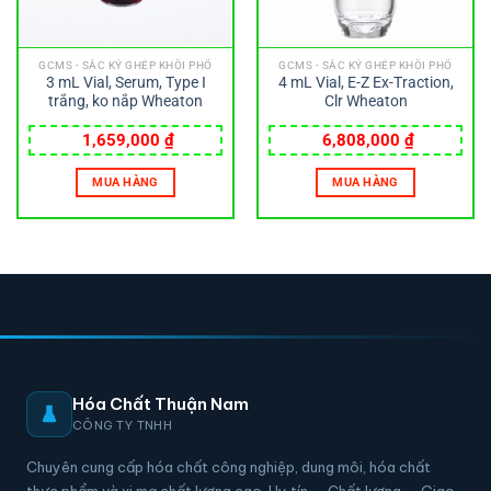
GCMS - SẮC KÝ GHÉP KHỐI PHỔ
GCMS - SẮC KÝ GHÉP KHỐI PHỔ
3 mL Vial, Serum, Type I
4 mL Vial, E-Z Ex-Traction,
trắng, ko nắp Wheaton
Clr Wheaton
1,659,000
₫
6,808,000
₫
MUA HÀNG
MUA HÀNG
Hóa Chất Thuận Nam
CÔNG TY TNHH
Chuyên cung cấp hóa chất công nghiệp, dung môi, hóa chất