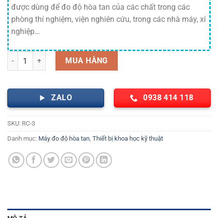
được dùng để đo độ hòa tan của các chất trong các
phòng thí nghiệm, viện nghiên cứu, trong các nhà máy, xí
nghiệp…
Máy đo độ hòa tan 3 vị trí RC-3 Trung Quốc số lượng
MUA HÀNG
ZALO
0938 414 118
SKU:
RC-3
Danh mục:
Máy đo độ hòa tan
,
Thiết bị khoa học kỹ thuật