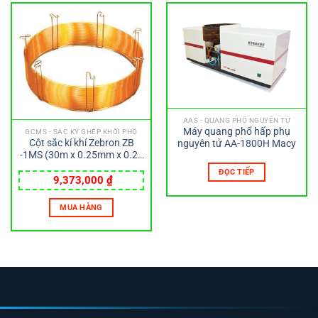
AAS - QUANG PHỔ NGUYÊN TỬ
Máy quang phổ hấp phụ
GCMS - SẮC KÝ GHÉP KHỐI PHỔ
Cột sắc kí khí Zebron ZB
nguyên tử AA-1800H Macy
-1MS (30m x 0.25mm x 0.25
µm) Phenomenex
ĐỌC TIẾP
9,373,000
₫
MUA HÀNG