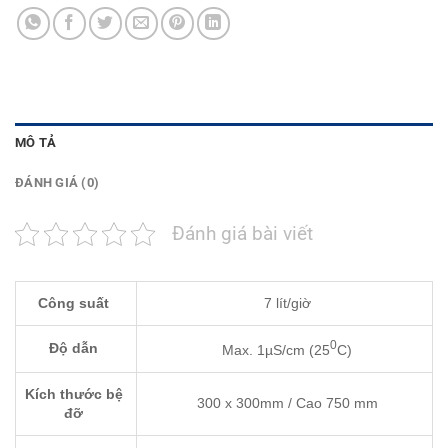
MÔ TẢ
ĐÁNH GIÁ (0)
Đánh giá bài viết
Công suất
7 lít/giờ
0
Độ dẫn
Max. 1µS/cm (25
C)
Kích thước bệ
300 x 300mm / Cao 750 mm
đỡ