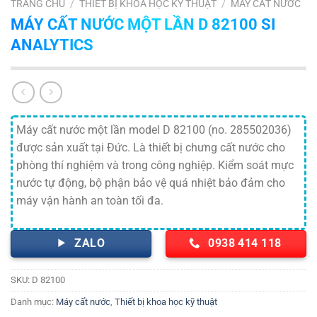
TRANG CHỦ
/
THIẾT BỊ KHOA HỌC KỸ THUẬT
/
MÁY CẤT NƯỚC
MÁY CẤT NƯỚC MỘT LẦN D 82100 SI
ANALYTICS
Máy cất nước một lần model D 82100 (no. 285502036)
được sản xuất tại Đức. Là thiết bị chưng cất nước cho
phòng thí nghiệm và trong công nghiệp. Kiểm soát mực
nước tự động, bộ phận bảo vệ quá nhiệt bảo đảm cho
máy vận hành an toàn tối đa.
ZALO
0938 414 118
SKU:
D 82100
Danh mục:
Máy cất nước
,
Thiết bị khoa học kỹ thuật