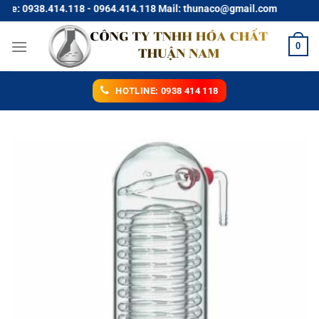
Chuyển
: 0938.414.118 - 0964.414.118 Mail: thunaco@gmail.com
đến
nội
0
dung
HOTLINE: 0938 414 118