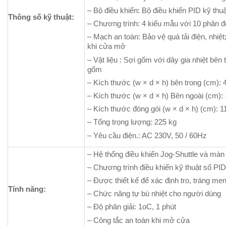
– Bộ điều khiển: Bộ điều khiển PID kỹ thuậ
Thông số kỹ thuật:
– Chương trình: 4 kiểu mẫu với 10 phân 
– Mạch an toàn: Bảo vệ quá tải điện, nhiệt
khi cửa mở
– Vật liệu : Sợi gốm với dây gia nhiệt bên
gốm
– Kích thước (w × d × h) bên trong (cm):
– Kích thước (w × d × h) Bên ngoài (cm)
– Kích thước đóng gói (w × d × h) (cm): 
– Tổng trọng lượng: 225 kg
– Yêu cầu điện.: AC 230V, 50 / 60Hz
– Hệ thống điều khiển Jog-Shuttle và mà
– Chương trình điều khiển kỹ thuật số PID
– Được thiết kế để xác định tro, tráng me
Tính năng:
– Chức năng tự bù nhiệt cho người dùng
– Độ phân giải: 1oC, 1 phút
– Công tắc an toàn khi mở cửa