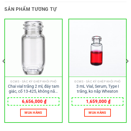
SẢN PHẨM TƯƠNG TỰ
GCMS - SẮC KÝ GHÉP KHỐI PHỔ
GCMS - SẮC KÝ GHÉP KHỐI PHỔ
Chai vial trắng 2 ml, đáy tam
3 mL Vial, Serum, Type I
giác, cổ 13-425, không nắp,
trắng, ko nắp Wheaton
loại E-Z Ex-Traction
Wheaton
6,656,000
₫
1,659,000
₫
MUA HÀNG
MUA HÀNG