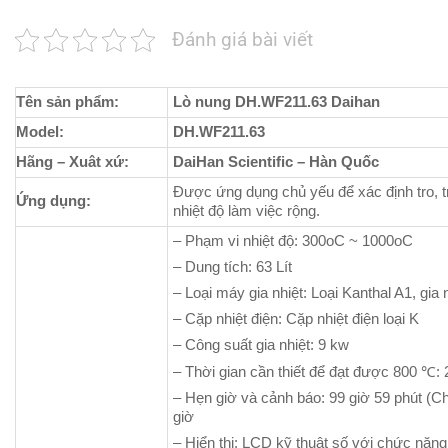
Đánh giá bài viết
Tên sản phẩm:
Lò nung DH.WF211.63 Daihan
Model:
DH.WF211.63
Hãng – Xuât xứ:
DaiHan Scientific – Hàn Quốc
Được ứng dụng chủ yếu để xác định tro, t
Ứng dụng:
nhiệt độ làm việc rộng.
– Phạm vi nhiệt độ: 300oC ~ 1000oC
– Dung tích: 63 Lít
– Loại máy gia nhiệt: Loại Kanthal A1, gia 
– Cặp nhiệt điện: Cặp nhiệt điện loại K
– Công suất gia nhiệt: 9 kw
– Thời gian cần thiết để đạt được 800 ℃: 
– Hẹn giờ và cảnh báo: 99 giờ 59 phút (Chạ
giờ
– Hiển thị: LCD kỹ thuật số với chức năng