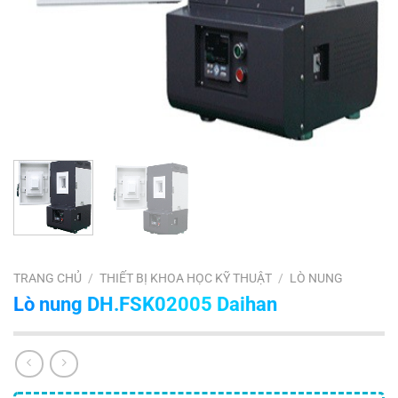
TRANG CHỦ
/
THIẾT BỊ KHOA HỌC KỸ THUẬT
/
LÒ NUNG
Lò nung DH.FSK02005 Daihan