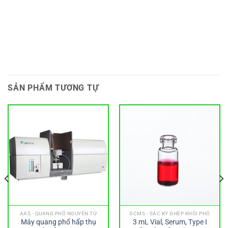
SẢN PHẨM TƯƠNG TỰ
AAS - QUANG PHỔ NGUYÊN TỬ
GCMS - SẮC KÝ GHÉP KHỐI PHỔ
Máy quang phổ hấp thụ
3 mL Vial, Serum, Type I