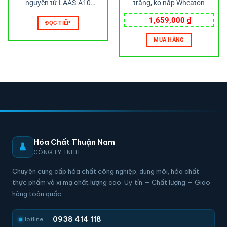
nguyên tử LAAS-A10
trắng, ko nắp Wheaton
LABTRON
1,659,000
₫
ĐỌC TIẾP
MUA HÀNG
Hóa Chất Thuận Nam
CÔNG TY TNHH
Chuyên cung cấp hóa chất công nghiệp, dung môi, hóa chất
thực phẩm và xi mạ chất lượng cao. Uy tín — Chất lượng — Giao
hàng toàn quốc.
0938 414 118
Hotline