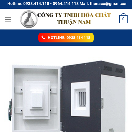
Chuyển
otline: 0938.414.118 - 0964.414.118 Mail: thunaco@gmail.com
đến
nội
0
dung
HOTLINE: 0938 414 118