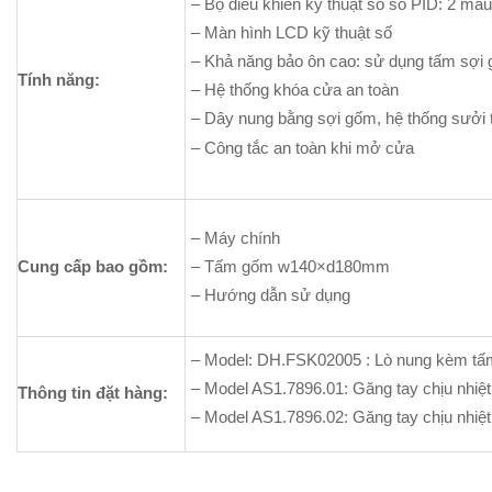
– Bộ điều khiển kỹ thuật số số PID: 2 mẫ
– Màn hình LCD kỹ thuật số
– Khả năng bảo ôn cao: sử dụng tấm sợi
Tính năng:
– Hệ thống khóa cửa an toàn
– Dây nung bằng sợi gốm, hệ thống sưởi 
– Công tắc an toàn khi mở cửa
– Máy chính
Cung cấp bao gồm:
– Tấm gốm
w140
×
d180mm
– Hướng dẫn sử dụng
– Model: DH.FSK02005 : Lò nung kèm t
– Model AS1.7896.01: Găng tay chịu nhiệ
Thông tin đặt hàng:
– Model AS1.7896.02: Găng tay chịu nhiệ