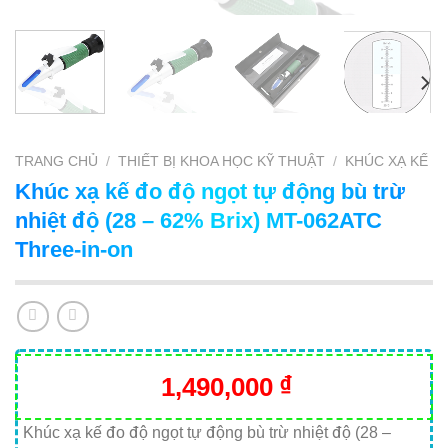
TRANG CHỦ
/
THIẾT BỊ KHOA HỌC KỸ THUẬT
/
KHÚC XẠ KẾ
Khúc xạ kế đo độ ngọt tự động bù trừ
nhiệt độ (28 – 62% Brix) MT-062ATC
Three-in-on
1,490,000
₫
Khúc xạ kế đo độ ngọt tự động bù trừ nhiệt độ (28 –