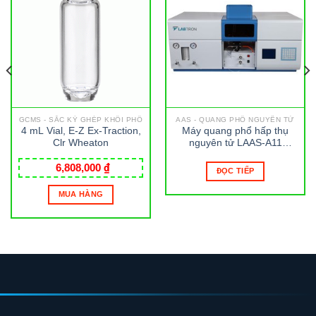
GCMS - SẮC KÝ GHÉP KHỐI PHỔ
AAS - QUANG PHỔ NGUYÊN TỬ
4 mL Vial, E-Z Ex-Traction,
Máy quang phổ hấp thụ
Clr Wheaton
nguyên tử LAAS-A11
LABTRON
6,808,000
₫
ĐỌC TIẾP
MUA HÀNG