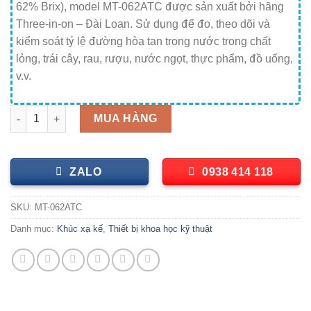
62% Brix), model MT-062ATC được sản xuất bởi hãng
Three-in-on – Đài Loan. Sử dụng để đo, theo dõi và
kiểm soát tỷ lệ đường hòa tan trong nước trong chất
lỏng, trái cây, rau, rượu, nước ngọt, thực phẩm, đồ uống,
v.v.
Khúc xạ kế đo độ ngọt tự động bù trừ nhiệt độ (28 – 62% Brix
MUA HÀNG
ZALO
0938 414 118
SKU:
MT-062ATC
Danh mục:
Khúc xạ kế
,
Thiết bị khoa học kỹ thuật