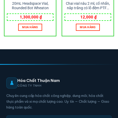
20mL Headspace Vial,
Chai vial nâu 2 ml, cổ nhấn,
Rounded Bot Wheaton
nắp trắng có lỗ đệm PTFE
Rubber Liner, có chổ ghi chú
12x32mm Wheaton
1,300,000
₫
12,000
₫
MUA HÀNG
MUA HÀNG
Hóa Chất Thuận Nam
CÔNG TY TNHH
Chuyên cung cấp hóa chất công nghiệp, dung môi, hóa chất
thực phẩm và xi mạ chất lượng cao. Uy tín — Chất lượng — Giao
hàng toàn quốc.