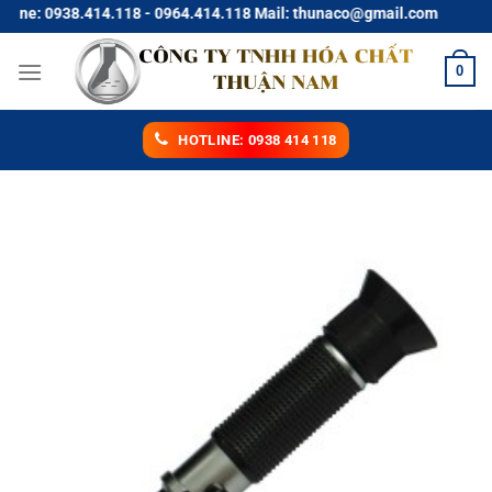
Chuyển
e: 0938.414.118 - 0964.414.118 Mail: thunaco@gmail.com
đến
nội
0
dung
HOTLINE: 0938 414 118