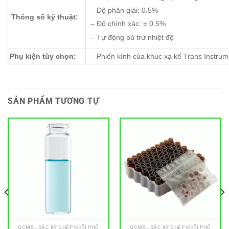
– Độ phân giải: 0.5%
Thông số kỹ thuật:
– Độ chính xác: ± 0.5%
– Tự động bù trừ nhiệt độ
Phụ kiện tùy chọn:
– Phiến kính của khúc xạ kế Trans Instrum
SẢN PHẨM TƯƠNG TỰ
GCMS - SẮC KÝ GHÉP KHỐI PHỔ
GCMS - SẮC KÝ GHÉP KHỐI PHỔ