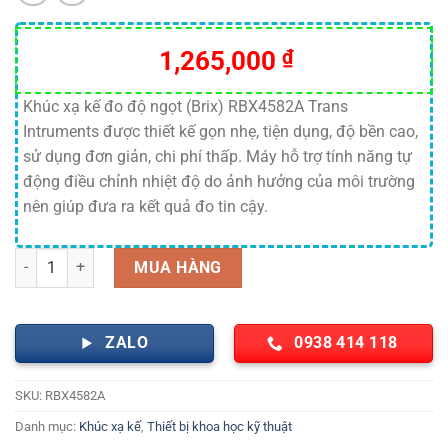
1,265,000
₫
Khúc xạ kế đo độ ngọt (Brix) RBX4582A Trans
Intruments được thiết kế gọn nhẹ, tiện dụng, độ bền cao,
sử dụng đơn giản, chi phí thấp. Máy hỗ trợ tính năng tự
động điều chỉnh nhiệt độ do ảnh hưởng của môi trường
nên giúp đưa ra kết quả đo tin cậy.
Khúc xạ kế đo độ ngọt (Brix) RBX4582A Trans Intruments số lượng
MUA HÀNG
ZALO
0938 414 118
SKU:
RBX4582A
Danh mục:
Khúc xạ kế
,
Thiết bị khoa học kỹ thuật