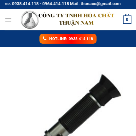
Chuyển
ne: 0938.414.118 - 0964.414.118 Mail: thunaco@gmail.com
đến
nội
0
dung
HOTLINE: 0938 414 118