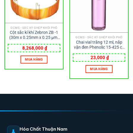
GCMS - SẮC KÝ GHÉP KHỐI PHỔ
Cột sắc kí khí Zebron ZB -1
(30m x 0.25mm x 0.25 µm)
GCMS - SẮC KÝ GHÉP KHỐI PHỔ
Chai vial trắng 12 ml, nắp
Phenomenex
vặn đen Phenolic 15-425 có
8,268,000
₫
đệmcao su 14B, 19x68mm
Wheaton
23,000
₫
MUA HÀNG
MUA HÀNG
Hóa Chất Thuận Nam