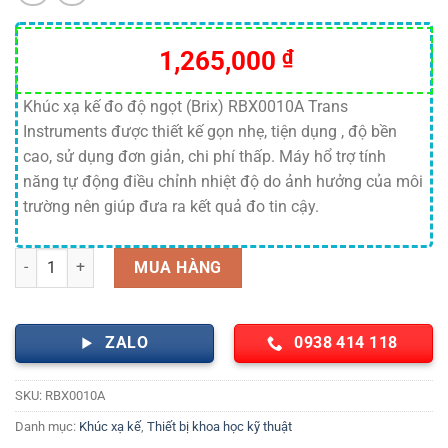
1,265,000
₫
Khúc xạ kế đo độ ngọt (Brix) RBX0010A Trans
Instruments được thiết kế gọn nhẹ, tiện dụng , độ bền
cao, sử dụng đơn giản, chi phí thấp. Máy hổ trợ tính
năng tự động điều chỉnh nhiệt độ do ảnh hưởng của môi
trường nên giúp đưa ra kết quả đo tin cậy.
Khúc xạ kế đo độ ngọt (Brix) RBX0010A Trans Instruments số lượng
MUA HÀNG
ZALO
0938 414 118
SKU:
RBX0010A
Danh mục:
Khúc xạ kế
,
Thiết bị khoa học kỹ thuật